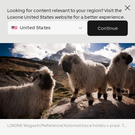
Looking for content relevant to your region? Visit the
Loxone United States website for a better experience.
United States
Continue
LOXONE Magazín
/
Reference
/
Automatizace hotelu v praxi: Tradiční hotel Julen na úpatí Matterhornu