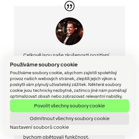
Celkově jsou naše zkušenosti pozitivní.
Nyní máme velmi flexibilní řešení, které je
Používáme soubory cookie
rozhodně nejmodernější, a splňuje tak
Používáme soubory cookie, abychom zajistili spolehlivý
očekávání trhu. Jsme rodinný podnik ze
provoz našich webových stránek, zlepšili jejich výkon a
sektoru malých a středních podniků a je
poskytli vám plynulý uživatelský zážitek. Některé soubory
cookie jsou technicky nezbytné, zatímco jiné nám pomáhají
pro nás důležité, abychom i v této oblasti
optimalizovat obsah nebo zobrazovat relevantní nabídky.
dokázali držet krok s mezinárodními
Povolit všechny soubory cookie
hotelovými řetězci. Loxone a tým WND
AG nám to umožnili, aniž bychom se
Odmítnout všechny soubory cookie
uchýlili k nákladným průmyslovým
Nastavení souborů cookie
řešením ve velkém měřítku, a aniž
bychom obětovali funkčnost.