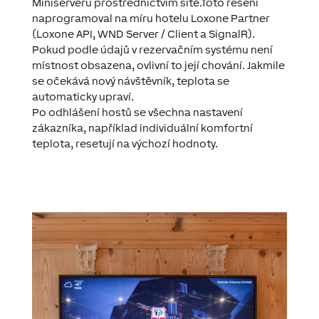
Miniserveru prostřednictvím sítě.Toto řešení
naprogramoval na míru hotelu Loxone Partner
(Loxone API, WND Server / Client a SignalR).
Pokud podle údajů v rezervačním systému není
místnost obsazena, ovlivní to její chování. Jakmile
se očekává nový návštěvník, teplota se
automaticky upraví.
Po odhlášení hostů se všechna nastavení
zákazníka, například individuální komfortní
teplota, resetují na výchozí hodnoty.