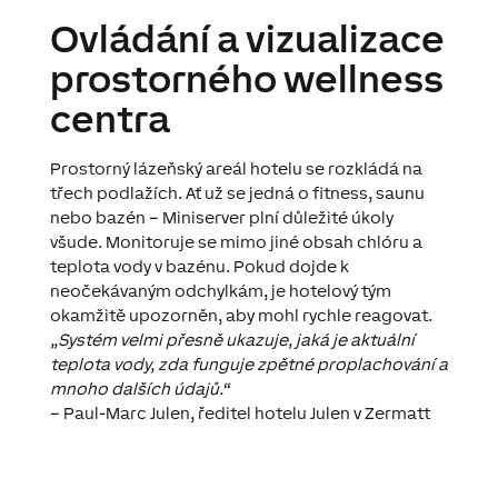
Ovládání a vizualizace
prostorného wellness
centra
Prostorný lázeňský areál hotelu se rozkládá na
třech podlažích. Ať už se jedná o fitness, saunu
nebo bazén – Miniserver plní důležité úkoly
všude. Monitoruje se mimo jiné obsah chlóru a
teplota vody v bazénu. Pokud dojde k
neočekávaným odchylkám, je hotelový tým
okamžitě upozorněn, aby mohl rychle reagovat.
„Systém velmi přesně ukazuje, jaká je aktuální
teplota vody, zda funguje zpětné proplachování a
mnoho dalších údajů.“
– Paul-Marc Julen, ředitel hotelu Julen v Zermatt