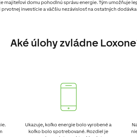
e majiteľovi domu pohodlnú správu energie. Tým umožňuje lepši
ti prvotnej investície a väčšiu nezávislosť na ostatných dodávk
Aké úlohy zvládne Loxone
ie.
Ukazuje, koľko energie bolo vyrobené a
Na
ým
koľko bolo spotrebované. Rozdiel je
ni