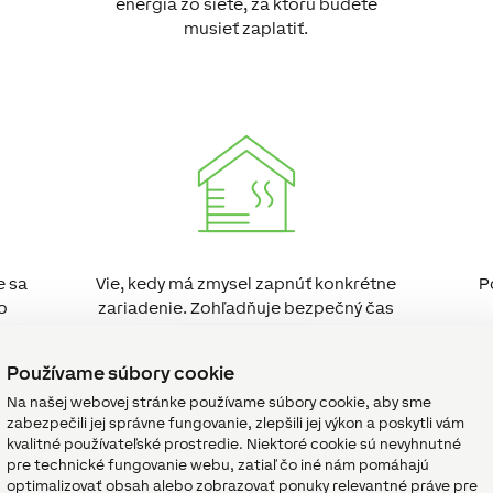
energia zo siete, za ktorú budete
musieť zaplatiť.
e sa
Vie, kedy má zmysel zapnúť konkrétne
P
o
zariadenie. Zohľadňuje bezpečný čas
 sa
spustenia, nečinnosť atď.
en
ku
Používame súbory cookie
Na našej webovej stránke používame súbory cookie, aby sme
zabezpečili jej správne fungovanie, zlepšili jej výkon a poskytli vám
kvalitné používateľské prostredie. Niektoré cookie sú nevyhnutné
pre technické fungovanie webu, zatiaľ čo iné nám pomáhajú
optimalizovať obsah alebo zobrazovať ponuky relevantné práve pre