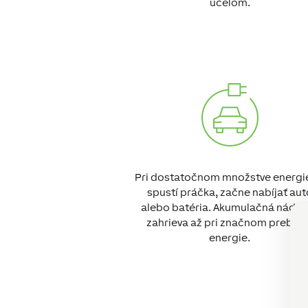
účelom.
Pri dostatočnom množstve energi
spustí práčka, začne nabíjať aut
alebo batéria. Akumulačná nádrž
zahrieva až pri značnom prebyt
energie.