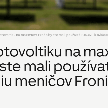
fotovoltiku na maximum! Prečo by ste mali používať LOXONE k ovláda
fotovoltiku na m
 ste mali použív
niu meničov Fron