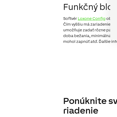
Funkčný blok
Softvér
Loxone Config
obsah
Čím vyššiu má zariadenie pri
umožňuje zadať rôzne parame
doba bežania, minimálna doba
mohol zapnúť atď. Ďalšie inf
Ponúknite sv
riadenie