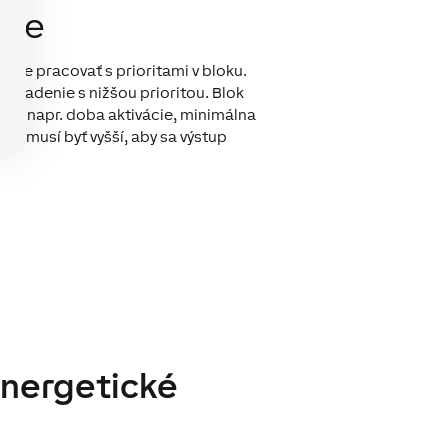
gie
ete pracovať s prioritami v bloku.
zariadenie s nižšou prioritou. Blok
ia, napr. doba aktivácie, minimálna
ý musí byť vyšší, aby sa výstup
energetické