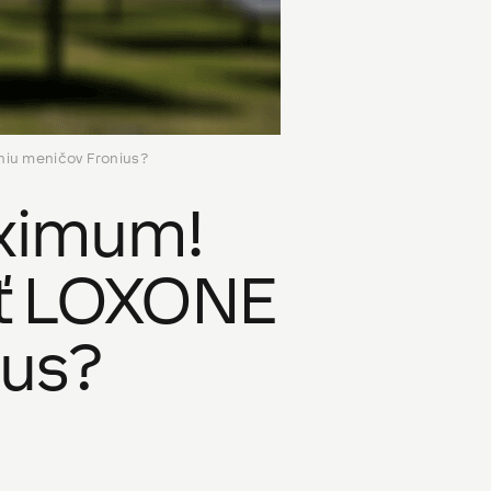
niu meničov Fronius?
aximum!
ať LOXONE
ius?