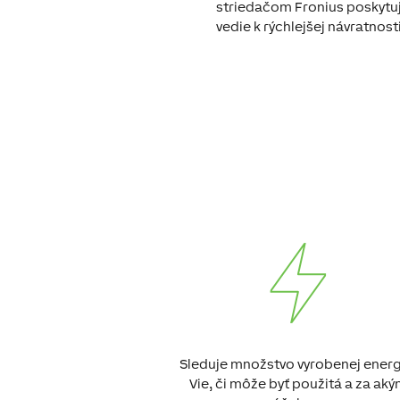
striedačom Fronius poskytuj
vedie k rýchlejšej návratnos
Sleduje množstvo vyrobenej energ
Vie, či môže byť použitá a za ak