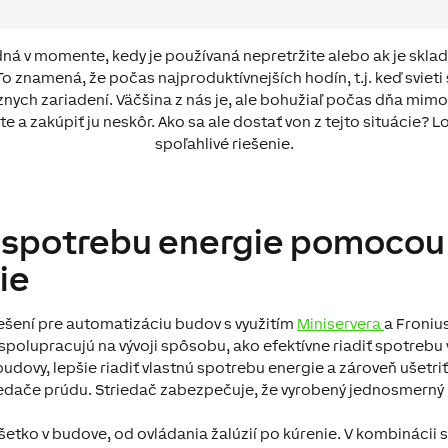
odná v momente, kedy je používaná nepretržite alebo ak je skla
To znamená, že počas najproduktívnejších hodín, t.j. keď svieti
nych zariadení. Väčšina z nás je, ale bohužiaľ počas dňa mimo
e a zakúpiť ju neskôr. Ako sa ale dostať von z tejto situácie? 
spoľahlivé riešenie.
 spotrebu energie pomocou 
ie
ešení pre automatizáciu budov s využitím
Miniservera
a Fronius
spolupracujú na vývoji spôsobu, ako efektívne riadiť spotrebu 
dovy, lepšie riadiť vlastnú spotrebu energie a zároveň ušetriť
iedače prúdu. Striedač zabezpečuje, že vyrobený jednosmerný 
šetko v budove, od ovládania žalúzií po kúrenie. V kombináci