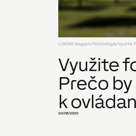
LOXONE Magazín
/
Technológie
/
Využite 
Využite 
Prečo by
k ovláda
20/08/2020