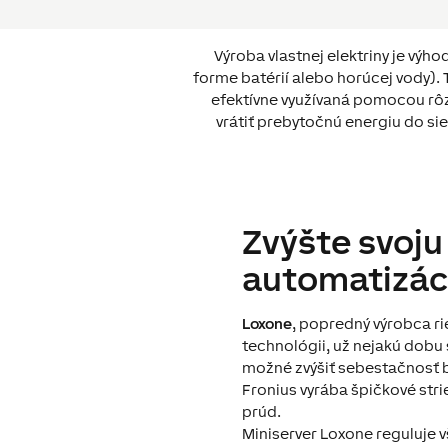
Výroba vlastnej elektriny je výh
forme batérií alebo horúcej vody). 
efektívne využívaná pomocou rôz
vrátiť prebytočnú energiu do siet
Zvýšte svoju
automatizác
Loxone
, popredný výrobca ri
technológii, už nejakú dobu 
možné zvýšiť sebestačnosť bu
Fronius vyrába špičkové str
prúd.
Miniserver Loxone reguluje v