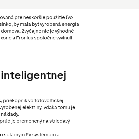
dovaná pre neskoršie použitie (vo
 slnko, by mala byť vyrobená energia
 domova. Zvyčajne nie je výhodné
Loxone a Fronius spoločne vyvinuli
inteligentnej
, priekopník vo fotovoltickej
vyrobenej elektriny. Vďaka tomu je
 náklady.
prúd je premenený na striedavý
i so solárnym FV systémom a