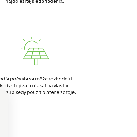
najdôležitejšie zariadenia.
odľa počasia sa môže rozhodnúť,
kedy stojí za to čakať na vlastnú
ergiu a kedy použiť platené zdroje.