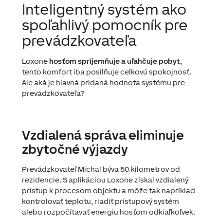
Inteligentný systém ako
spoľahlivý pomocník pre
prevádzkovateľa
Loxone
hosťom spríjemňuje a uľahčuje pobyt
,
tento komfort iba posilňuje celkovú spokojnosť.
Ale aká je hlavná pridaná hodnota systému pre
prevádzkovateľa?
Vzdialená správa eliminuje
zbytočné výjazdy
Prevádzkovateľ Michal býva 50 kilometrov od
rezidencie. S aplikáciou Loxone získal vzdialený
prístup k procesom objektu a môže tak napríklad
kontrolovať teplotu, riadiť prístupový systém
alebo rozpočítavať energiu hosťom odkiaľkoľvek.