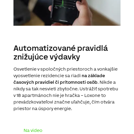
Automatizované pravidlá
znižujúce výdavky
Osvetlenie v spoločných priestoroch a vonkajšie
vyosvetlenie rezidencie sa riadi
na základe
časových pravidiel či prítomnosti osôb
. Nikde a
nikdy sa tak nesvieti zbytočne. Ustrážiť spotrebu
v 18 apartmánoch nie je hračka – Loxone to
prevádzkovateľovi značne uľahčuje, čím otvára
priestor na úspory energie.
Na video