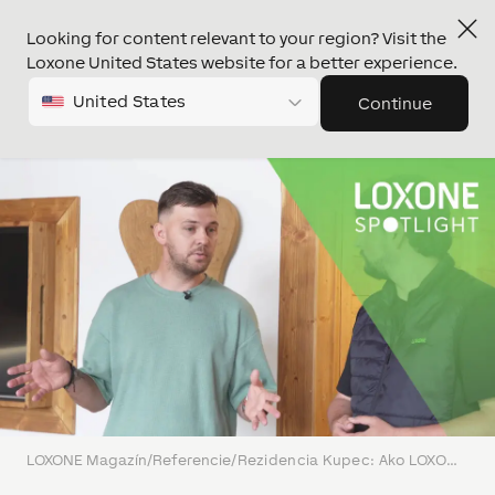
Looking for content relevant to your region? Visit the
Loxone United States website for a better experience.
United States
Continue
LOXONE Magazín
/
Referencie
/
Rezidencia Kupec: Ako LOXONE pomáha prevádzkovateľovi apartmánov na Lipne?