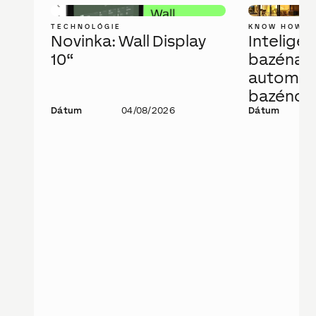
TECHNOLÓGIE
KNOW HOW
Novinka: Wall Display
Intelige
10“
bazéna a
automati
bazénov
Dátum
04/08/2026
technoló
Dátum