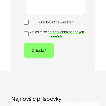
Newsletter
Odoberať newsletter.
Ochrana
Súhlasím so
spracovaním osobných
osobních
údajov.
údajů
Najnovšie príspevky