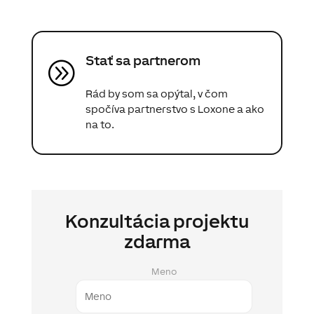
Stať sa partnerom
A
Rád by som sa opýtal, v čom
spočíva partnerstvo s Loxone a ako
na to.
Konzultácia projektu
zdarma
Meno