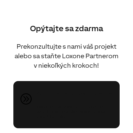
Opýtajte sa zdarma
Prekonzultujte s nami váš projekt
alebo sa staňte Loxone Partnerom
v niekoľkých krokoch!
Konzultácia projektu zdarma
A
Zvažujem vo vlastnom projekte
využiť Loxone a rád by som získal
viac informácií.