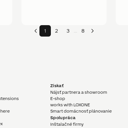
1
2
3
8
...
Získať
Nájsť partnera a showroom
xtensions
E-shop
works with LOXONE
here
Smart domácnosť plánovanie
Spolupráca
ex
Inštalačné firmy