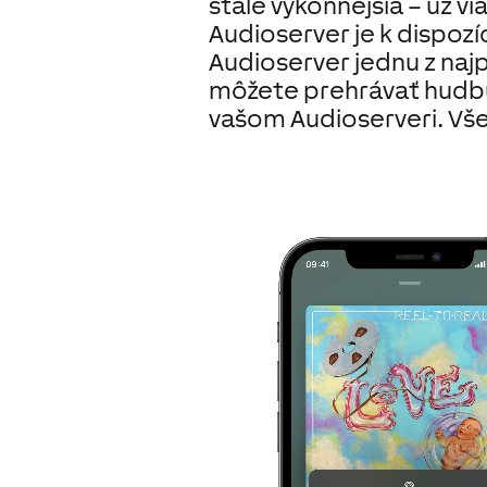
stále výkonnejšia
– už vi
Audioserver je k dispozí
Audioserver jednu z najp
môžete prehrávať hudbu
vašom Audioserveri. Vš