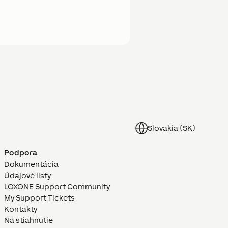
Slovakia (SK)
Podpora
Dokumentácia
Údajové listy
LOXONE Support Community
My Support Tickets
Kontakty
Na stiahnutie