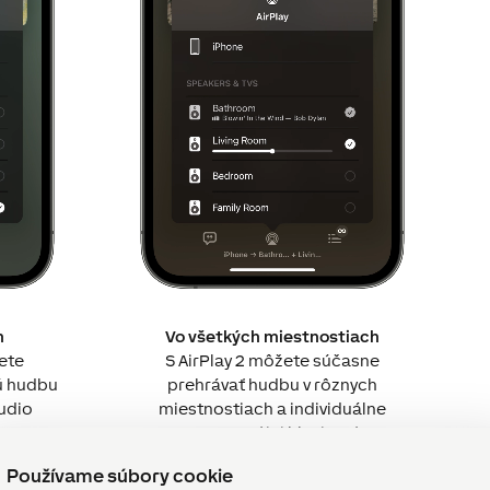
m
Vo všetkých miestnostiach
ete
S AirPlay 2 môžete súčasne
ú hudbu
prehrávať hudbu v rôznych
Audio
miestnostiach a individuálne
one
upravovať jej hlasitosť.
s
Používame súbory cookie