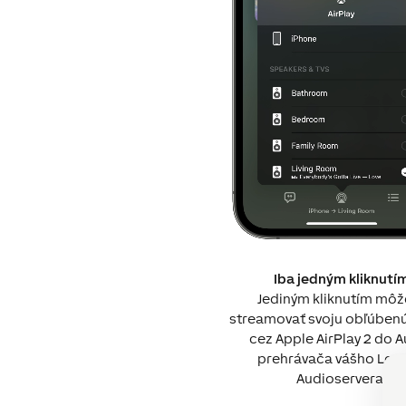
Iba jedným kliknutí
Jediným kliknutím môž
streamovať svoju obľúben
cez Apple AirPlay 2 do 
prehrávača vášho Lox
Audioservera.