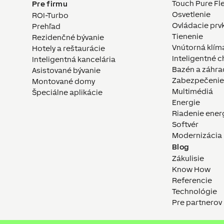
Touch Pure Fle
Pre firmu
Osvetlenie
ROI-Turbo
Ovládacie prv
Prehľad
Tienenie
Rezidenčné bývanie
Vnútorná klím
Hotely a reštaurácie
Inteligentné c
Inteligentná kancelária
Bazén a záhra
Asistované bývanie
Zabezpečenie
Montované domy
Multimédiá
Špeciálne aplikácie
Energie
Riadenie ener
Softvér
Modernizácia
Blog
Zákulisie
Know How
Referencie
Technológie
Pre partnerov