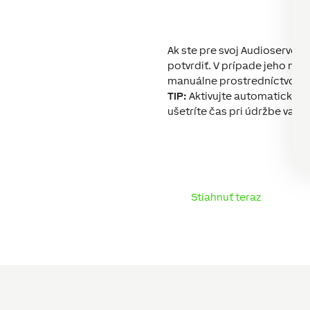
Ak ste pre svoj Audioserver a
potvrdiť. V prípade jeho nep
manuálne prostredníctvom 
TIP:
Aktivujte automatické ak
ušetríte čas pri údržbe vaši
Stiahnuť teraz