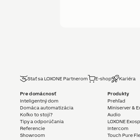
Stať sa LOXONE Partnerom
E-shop
Kariéra
Pre domácnosť
Produkty
Inteligentný dom
Prehľad
Domáca automatizácia
Miniserver & E
Koľko to stojí?
Audio
Tipy a odporúčania
LOXONE Exosp
Referencie
Intercom
Showroom
Touch Pure Fl