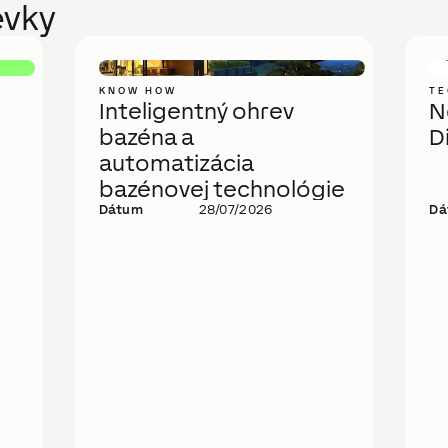
evky
KNOW HOW
TE
Inteligentný ohrev
N
bazéna a
D
automatizácia
bazénovej technológie
Dátum
28/07/2026
Dá