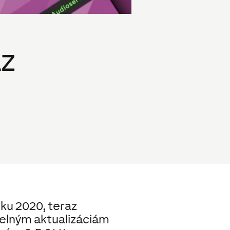
az
2
oku 2020, teraz
delným aktualizáciám