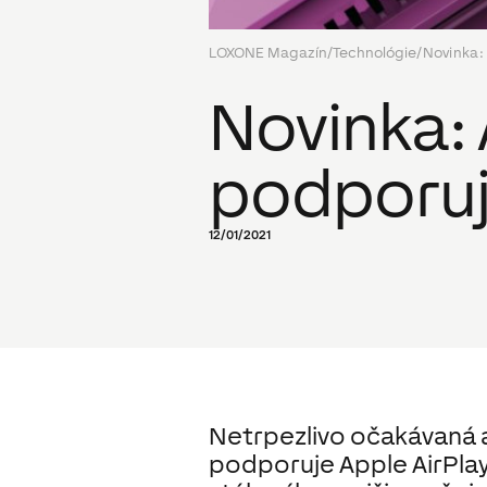
LOXONE Magazín
/
Technológie
/
Novinka:
Novinka: 
podporuje
12/01/2021
Netrpezlivo očakávaná ak
podporuje Apple AirPlay