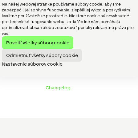
Na našej webovej stránke používame súbory cookie, aby sme
zabezpečili jej správne fungovanie, zlepšili jej výkon a poskytli vám
kvalitné používateľské prostredie. Niektoré cookie sú nevyhnutné
pre technické fungovanie webu, zatiaľ čo iné nám pomáhajú
ktivovali
automatické aktualizácie
, upozorní vás na to vyska
optimalizovať obsah alebo zobrazovať ponuky relevantné práve pre
otvrdenia, automatická aktualizácia sa uskutoční až o 24 hodín
vás.
webového rozhrania.
Povoliť všetky súbory cookie
tualizácie na svojich Audioserveroch, aby boli budúce aktuali
ch zákazníckych projektov.
Odmietnuť všetky súbory cookie
Nastavenie súborov cookie
Changelog