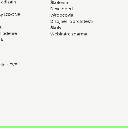
x dizajn
Školenie
Developeri
ky LOXONE
Výrobcovia
Dizajneri a architekti
a
Školy
hladenie
Webináre zdarma
da
gie z FVE