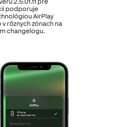
éru 2.5.01.11 pre
cii podporuje
echnológiou AirPlay
 v rôznych zónach na
šom changelogu.