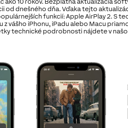
ac ako 10 rokov. Bezplatná aktualizácia softv
cii od dnešného dňa. Vďaka tejto aktualizá
opulárnejších funkcií: Apple AirPlay 2. S t
 z vášho iPhonu, iPadu alebo Macu priamo
etky technické podrobnosti nájdete v na