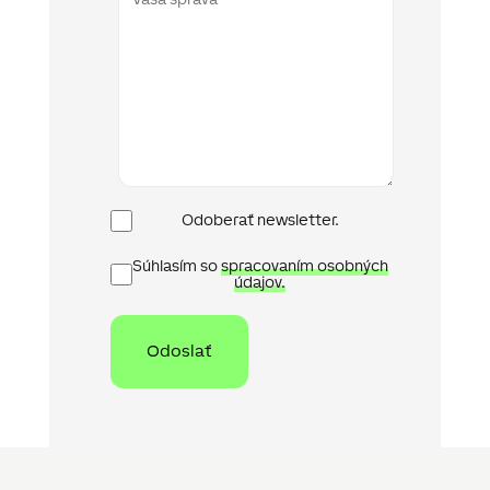
Newsletter
Odoberať newsletter.
Ochrana
Súhlasím so
spracovaním osobných
osobních
údajov.
údajů