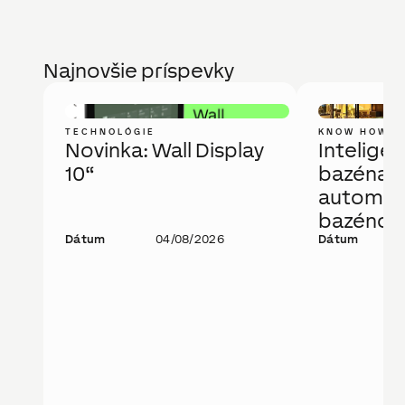
Najnovšie príspevky
TECHNOLÓGIE
KNOW HOW
Novinka: Wall Display
Intelige
10“
bazéna a
automati
bazénov
Dátum
04/08/2026
technoló
Dátum