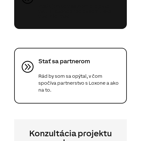
Zvažujem vo vlastnom projekte
využiť Loxone a rád by som získal
viac informácií.
Stať sa partnerom
A
Rád by som sa opýtal, v čom
spočíva partnerstvo s Loxone a ako
na to.
Konzultácia projektu