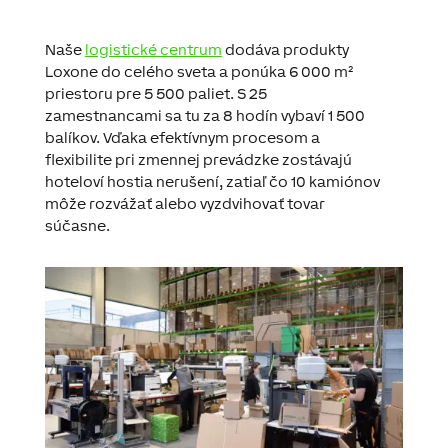
Naše
logistické centrum
dodáva produkty
Loxone do celého sveta a ponúka 6 000 m²
priestoru pre 5 500 paliet. S 25
zamestnancami sa tu za 8 hodín vybaví 1 500
balíkov. Vďaka efektívnym procesom a
flexibilite pri zmennej prevádzke zostávajú
hoteloví hostia nerušení, zatiaľ čo 10 kamiónov
môže rozvážať alebo vyzdvihovať tovar
súčasne.