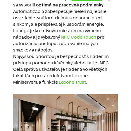
sa vytvorili
optimálne pracovné podmienky
.
Automatizácia zabezpečuje nielen najlepšie
osvetlenie, vnútornú klímu a ochranu pred
slnkom, ale prispieva aj k úsporám energie.
Lounge je kreatívnym miestom na výmenu
nápadov a je vybavený
NFC Code Touch
pre
autorizáciu prístupu a účtovanie malých
snackov a nápojov.
Najvyššou prioritou je bezpečnosť s riadením
prístupu pomocou kľúčenky alebo kariet NFC.
Celá správa užívateľov je riadená vo všetkých
lokalitách prostredníctvom Loxone
Miniservera a funkcie
Loxone Trust
.