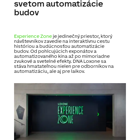
svetom automatizácie
budov
Experience Zone
je jedinečný priestor, ktorý
návštevníkov zavedie na interaktívnu cestu
históriou a budúcnosťou automatizácie
budov. Od pohlcujúcich exponátov a
automatizovaného kina až po mimoriadne
zvukové a svetelné efekty. DNA Loxone sa
stáva hmatateľnou nielen pre odborníkov na
automatizáciu, ale aj pre laikov.