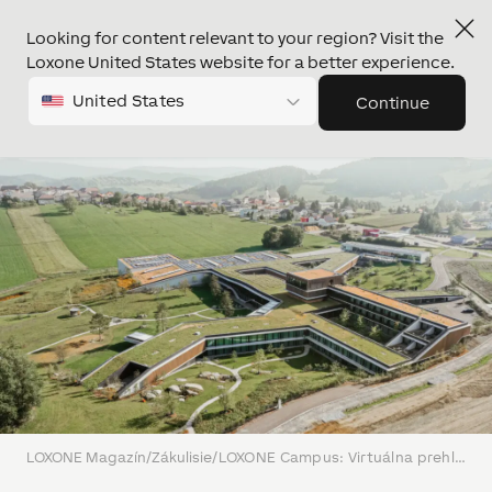
Looking for content relevant to your region? Visit the
Loxone United States website for a better experience.
United States
Continue
LOXONE Magazín
/
Zákulisie
/
LOXONE Campus: Virtuálna prehliadka centrom automatizácie budov