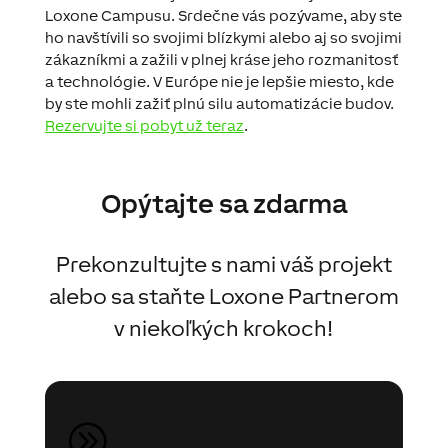
Loxone Campusu. Srdečne vás pozývame, aby ste
ho navštívili so svojimi blízkymi alebo aj so svojimi
zákazníkmi a zažili v plnej kráse jeho rozmanitosť
a technológie. V Európe nie je lepšie miesto, kde
by ste mohli zažiť plnú silu automatizácie budov.
Rezervujte si pobyt už teraz
.
Opýtajte sa zdarma
Prekonzultujte s nami váš projekt
alebo sa staňte Loxone Partnerom
v niekoľkých krokoch!
Konzultácia projektu zdarma
A