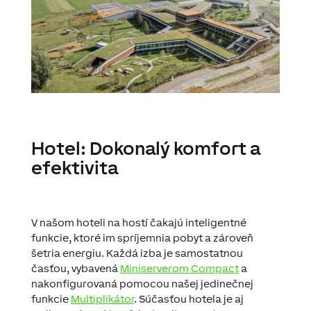
Hotel: Dokonalý komfort a
efektivita
V našom hoteli na hostí čakajú inteligentné
funkcie, ktoré im spríjemnia pobyt a zároveň
šetria energiu. Každá izba je samostatnou
časťou, vybavená
Miniserverom Compact
a
nakonfigurovaná pomocou našej jedinečnej
funkcie
Multiplikátor
. Súčasťou hotela je aj