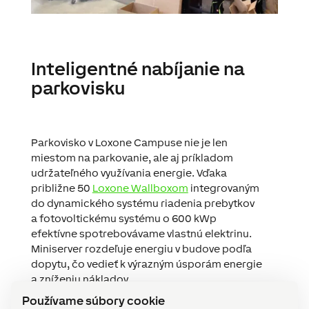
Inteligentné nabíjanie na
parkovisku
Parkovisko v Loxone Campuse nie je len
miestom na parkovanie, ale aj príkladom
udržateľného využívania energie. Vďaka
približne 50
Loxone Wallboxom
integrovaným
do dynamického systému riadenia prebytkov
a fotovoltickému systému o 600 kWp
efektívne spotrebovávame vlastnú elektrinu.
Miniserver rozdeľuje energiu v budove podľa
dopytu, čo vedieť k výrazným úsporám energie
a zníženiu nákladov.
Používame súbory cookie