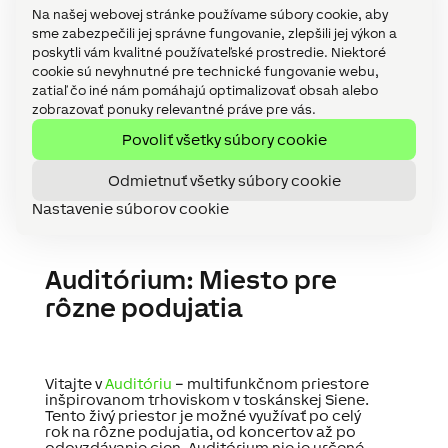
Na našej webovej stránke používame súbory cookie, aby
sme zabezpečili jej správne fungovanie, zlepšili jej výkon a
poskytli vám kvalitné používateľské prostredie. Niektoré
cookie sú nevyhnutné pre technické fungovanie webu,
zatiaľ čo iné nám pomáhajú optimalizovať obsah alebo
zobrazovať ponuky relevantné práve pre vás.
Povoliť všetky súbory cookie
Odmietnuť všetky súbory cookie
Nastavenie súborov cookie
Auditórium: Miesto pre
rôzne podujatia
Vitajte v
Auditóriu
– multifunkčnom priestore
inšpirovanom trhoviskom v toskánskej Siene.
Tento živý priestor je možné využívať po celý
rok na rôzne podujatia, od koncertov až po
odovzdávanie cien. Auditórium nie je určené