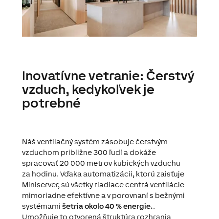
Inovatívne vetranie: Čerstvý
vzduch, kedykoľvek je
potrebné
Náš ventilačný systém zásobuje čerstvým
vzduchom približne 300 ľudí a dokáže
spracovať 20 000 metrov kubických vzduchu
za hodinu. Vďaka automatizácii, ktorú zaisťuje
Miniserver, sú všetky riadiace centrá ventilácie
mimoriadne efektívne a v porovnaní s bežnými
systémami
šetria okolo 40 % energie.
.
Umožňuje to otvorená štruktúra rozhrania