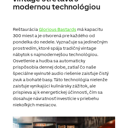
modernou technológiou
Reštaurácia
Glorious Bastards
má kapacitu
300 miest a je otvorená pre každého od
pondelka do nedele. Vyznačuje sa jedinečným
prostredím, ktoré spája tradičný vintage
nábytok s najmodernejšou technológiou.
Osvetlenie a hudba sa automaticky
prispôsobia dennej dobe, zatiaľ čo naše
špeciálne vyvinuté audio riešenie zaisťuje čistý
zvuk a bohaté basy. Táto technológia nielenže
zaisťuje vynikajúci kulinársky zážitok, ale
prispieva aj k energetickej účinnosti, čím sa
dosahuje návratnosť investície v priebehu
niekoľkých mesiacov.