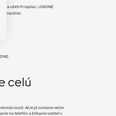
ácia ušetriť najviac. LOXONE
dy v bazéne:
XONE.
e celú
j domácnosti. Ak kryt zostane večer
nie na telefón a blikanie svetiel v