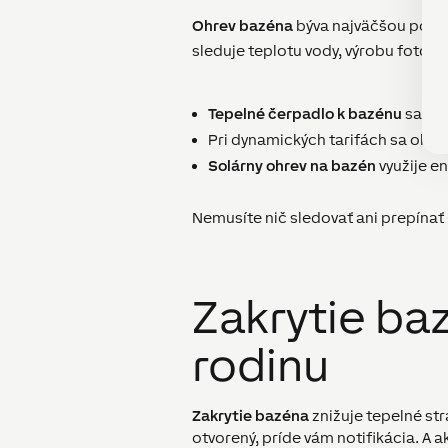
Ohrev bazéna
býva najväčšou polož
sleduje teplotu vody, výrobu fotovol
Tepelné čerpadlo k bazénu
sa spú
Pri dynamických tarifách sa ohre
Solárny ohrev na bazén
využije en
Nemusíte nič sledovať ani prepínať
Zakrytie ba
rodinu
Zakrytie bazéna
znižuje tepelné str
otvorený, príde vám notifikácia. A a