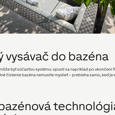
ý vysávač do bazéna
môže byť súčasťou systému: spustí sa napríklad po ukončení fil
elné čistenie bazéna nemusíte myslieť – prebieha samo, keď je
bazénová technológi