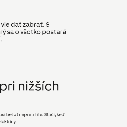
 vie dať zabrať. S
ý sa o všetko postará
.
pri nižších
í bežať nepretržite. Stačí, keď
lektriny.