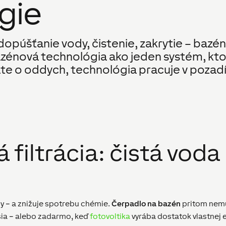
gie
dopúšťanie vody, čistenie, zakrytie – bazén
zénová technológia ako jeden systém, ktor
áte o oddych, technológia pracuje v pozadí
filtrácia: čistá voda 
ody – a znižuje spotrebu chémie.
Čerpadlo na bazén
pritom nemus
jšia – alebo zadarmo, keď
fotovoltika
vyrába dostatok vlastnej e