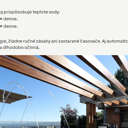
ky prispôsobuje teplote vody:
×
denne.
×
denne.
ie, žiadne ručné zásahy ani zastarané časovače. Aj automatic
va dlhodobo účinná.