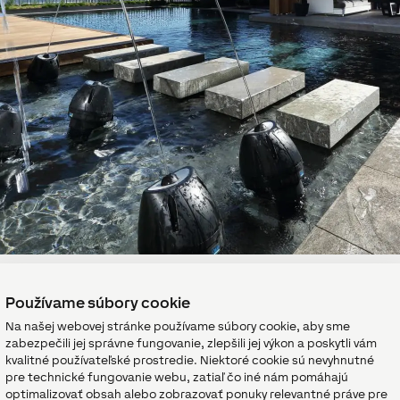
Používame súbory cookie
a iba vtedy, keď je e
Na našej webovej stránke používame súbory cookie, aby sme
zabezpečili jej správne fungovanie, zlepšili jej výkon a poskytli vám
kvalitné používateľské prostredie. Niektoré cookie sú nevyhnutné
pre technické fungovanie webu, zatiaľ čo iné nám pomáhajú
optimalizovať obsah alebo zobrazovať ponuky relevantné práve pre