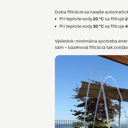
Doba filtrácie sa navyše automatic
Pri teplote vody
20 °C
sa filtruje
2
Pri teplote vody
30 °C
sa filtruje
4
Výsledok: minimálna spotreba energ
sám – bazénová filtrácia tak zostá