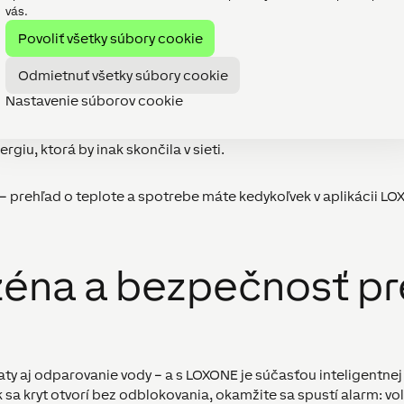
vás.
kou v prevádzkových nákladoch – a práve tu dokáže automatiz
Povoliť všetky súbory cookie
tiky aj aktuálne ceny elektriny a podľa toho riadi ohrievanie vo
Odmietnuť všetky súbory cookie
Nastavenie súborov cookie
šťa prednostne z prebytkov vlastnej elektriny.
v presúva do najlacnejších hodín.
ergiu, ktorá by inak skončila v sieti.
 – prehľad o teplote a spotrebe máte kedykoľvek v aplikácii LO
zéna a bezpečnosť pr
aty aj odparovanie vody – a s LOXONE je súčasťou inteligentne
k sa kryt otvorí bez odblokovania, okamžite sa spustí alarm: vola