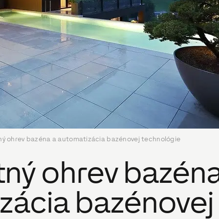
tný ohrev bazéna a automatizácia bazénovej technológie
tný ohrev bazéna
zácia bazénovej