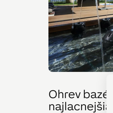
Ohrev bazén
najlacnejšia