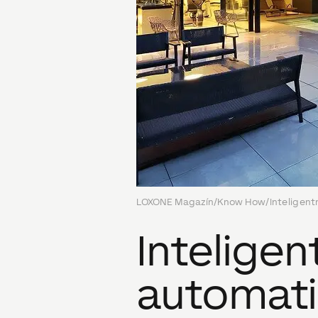
LOXONE Magazín
/
Know How
/
Inteligen
Inteligen
automati