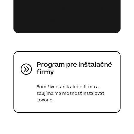
Chcem vo vlastnom projekte využiť
Loxone a potrebujem viac
informácií.
Program pre inštalačné
A
firmy
Som živnostník alebo firma a
zaujíma ma možnosť inštalovať
Loxone.