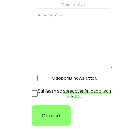
Vaša správa
Newsletter
Odoberať newsletter.
Ochrana
Súhlasím so
spracovaním osobných
osobních
údajov.
údajů