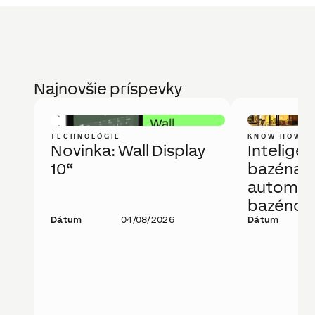
Najnovšie príspevky
TECHNOLÓGIE
KNOW HOW
Novinka: Wall Display
Intelige
10“
bazéna a
automati
bazénov
Dátum
04/08/2026
technoló
Dátum