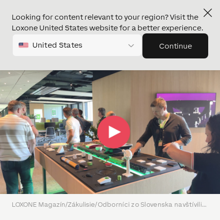
Looking for content relevant to your region? Visit the
Loxone United States website for a better experience.
United States
Continue
LOXONE Magazín
/
Zákulisie
/
Odborníci zo Slovenska navštívili najinteligentnejšiu budovu v Rakúsku