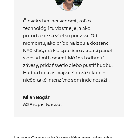
Človek si ani neuvedomí, koľko
technológií tu vlastne je, a ako
prirodzene sa všetko používa. Od
momentu, ako príde na izbu a dostane
NFC kľúč, má k dispozícii ovládací panel
s deviatimi ikonami. Môže si odhrnúť
závesy, pridať svetlo alebo pustiť hudbu.
Hudba bola asi najväčším zážitkom –
niečo také intenzívne som inde nezažil.
Milan Bogár
AS Property, s.r.o.
Loxone Campus je živým dôkazom toho, ako