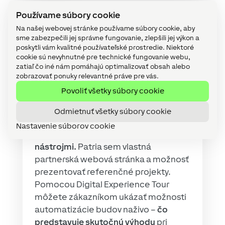
Používame súbory cookie
Na našej webovej stránke používame súbory cookie, aby
sme zabezpečili jej správne fungovanie, zlepšili jej výkon a
poskytli vám kvalitné používateľské prostredie. Niektoré
cookie sú nevyhnutné pre technické fungovanie webu,
zatiaľ čo iné nám pomáhajú optimalizovať obsah alebo
zobrazovať ponuky relevantné práve pre vás.
Marketingová a predajná
Povoliť všetky súbory cookie
podpora
Odmietnuť všetky súbory cookie
Loxone vás podporuje modernými,
Nastavenie súborov cookie
bezplatnými marketingovými
nástrojmi.
Patria sem vlastná
partnerská webová stránka a možnosť
prezentovať referenčné projekty.
Pomocou Digital Experience Tour
môžete zákazníkom ukázať možnosti
automatizácie budov naživo –
čo
predstavuje skutočnú výhodu
pri