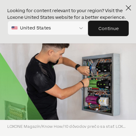
Looking for content relevant to your region? Visit the
Loxone United States website for a better experience.
United States
Continue
LOXONE Magazín
/
Know How
/
10 dôvodov prečo sa stať LOXONE Partnerom