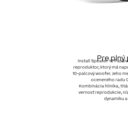
Pre plný
Install Speaker 10 Passiv
reproduktor, ktorý má nap
10-palcový woofer. Jeho m
oceneného radu 
Kombinácia hliníka, titá
vernosť reprodukcie, ní
dynamiku a 