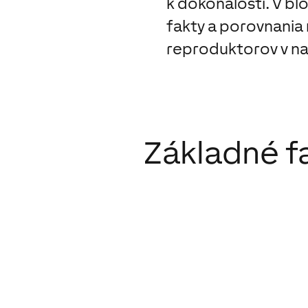
k dokonalosti. V bl
fakty a porovnania
reproduktorov v na
Základné f