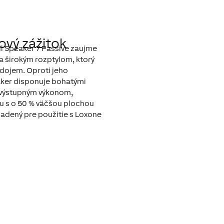
ový zážitok
ll Speaker 7 Passive zaujme
širokým rozptylom, ktorý
 dojem. Oproti jeho
ker disponuje bohatými
 výstupným výkonom,
 s o 50 % väčšou plochou
adený pre použitie s Loxone