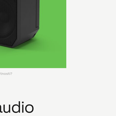
tnosti?
audio