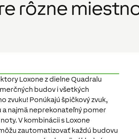
re rôzne miestno
tory Loxone z dielne Quadralu
omerčných budov i všetkých
ho zvuku! Ponúkajú špičkový zvuk,
iu a najmä neprekonateľný pomer
noty. V kombinácii s Loxone
môžu zautomatizovať každú budovu