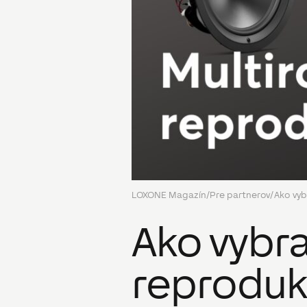
LOXONE Magazín
/
Pre partnerov
/
Ako vyb
Ako vybr
reproduk