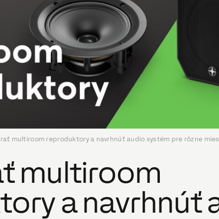
rať multiroom reproduktory a navrhnúť audio systém pre rôzne mies
ať multiroom
tory a navrhnúť 