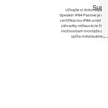
Supe
Sat
Užívajte si dokonalý zvuk
Speaker IP64 Passive je vhod
certifikáciou IP64 urobí par
záhradky reštaurácie či te
možnostiam montáže a
fle
spĺňa individuálne p