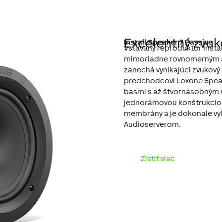
Excelentný zvuk
Install Speaker 7 Passive
Vstavaný reproduktor Insta
mimoriadne rovnomerným a 
zanechá vynikajúci zvukový
predchodcovi Loxone Spea
basmi s až štvornásobným
jednorámovou konštrukciou
membrány a je dokonale vyl
Audioserverom.
Zistiť viac