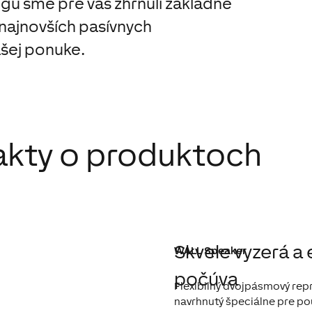
ogu sme pre vás zhrnuli základné
 najnovších pasívnych
šej ponuke.
akty o produktoch
Skvele vyzerá a 
WALL Speaker
počúva
Flexibilný dvojpásmový rep
navrhnutý špeciálne pre po