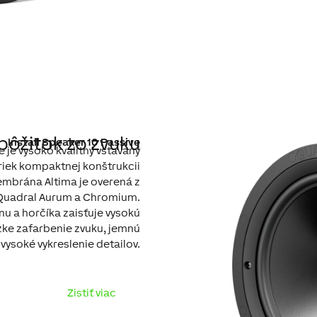
 pôžitok zo zvuku
Install Speaker 10 Passive
e je vysoko kvalitný vstavaný
riek kompaktnej konštrukcii
embrána Altima je overená z
Quadral Aurum a Chromium.
nu a horčíka zaisťuje vysokú
zke zafarbenie zvuku, jemnú
vysoké vykreslenie detailov.
Zistiť viac