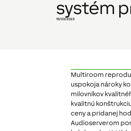
systém p
15/03/2023
Multiroom reproduk
uspokoja nároky k
milovníkov kvalitné
kvalitnú konštrukc
ceny a pridanej hod
Audioserverom po