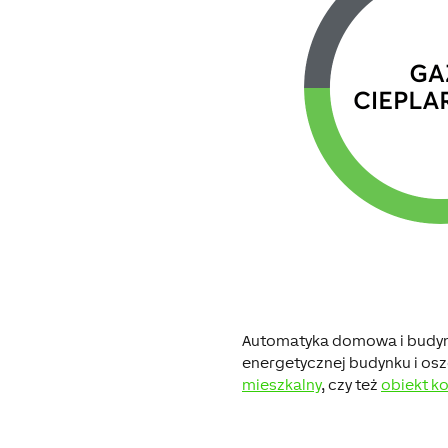
Automatyka domowa i budyn
energetycznej budynku i oszc
mieszkalny
, czy też
obiekt k