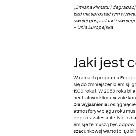
„Zmiana klimatu i degradacja
Ład ma sprostać tym wyzwan
swojej gospodarki i swojego
– Unia Europejska
Jaki jest
W ramach programu Europejs
się do zmniejszenia emisji 
1990 roku). W 2050 roku bil
neutralnym klimatycznie ko
Dla wyjaśnienia:
osiągnięcie
atmosfery w ciągu roku musi
poprzez zalesianie. Nie ozn
emisje te muszą być odpowi
szacunkowej wartości 1,8 bl