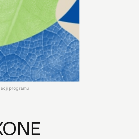
izacji programu
OXONE