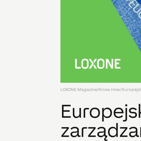
LOXONE Magazine
/
Know How
/
Europejsk
Europejsk
zarządza