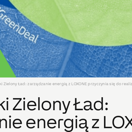
i Zielony Ład: zarządzanie energią z LOXONE przyczynia się do real
i Zielony Ład:
nie energią z L