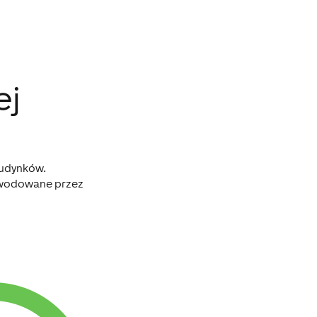
ej
budynków.
powodowane przez