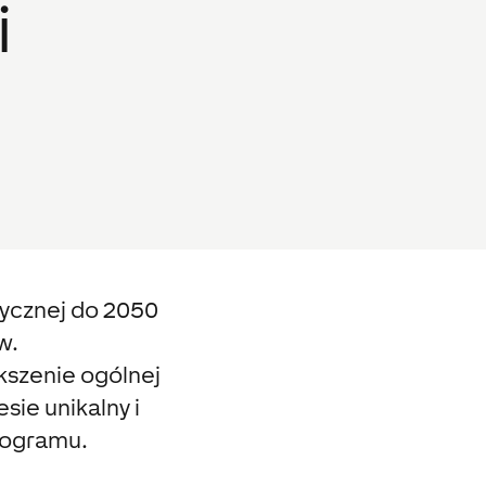
i
tycznej do 2050
w.
kszenie ogólnej
ie unikalny i
rogramu.