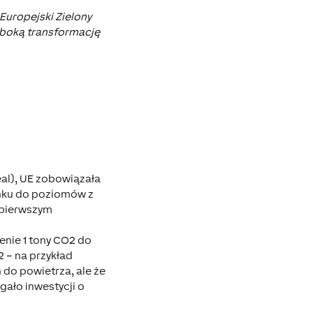
Europejski Zielony
ęboką transformację
al), UE zobowiązała
unku do poziomów z
ę pierwszym
enie 1 tony CO2 do
 – na przykład
 do powietrza, ale że
ało inwestycji o