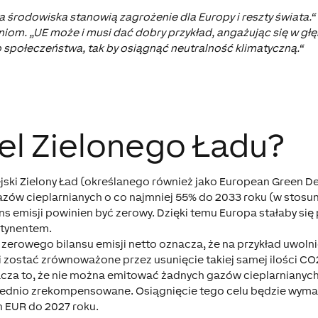
 środowiska stanowią zagrożenie dla Europy i reszty świata.“ 
iom. „UE może i musi dać dobry przykład, angażując się w gł
 społeczeństwa, tak by osiągnąć neutralność klimatyczną.“
 cel Zielonego Ładu?
ki Zielony Ład (określanego również jako European Green De
gazów cieplarnianych o co najmniej 55% do 2033 roku (w stos
ans emisji powinien być zerowy. Dzięki temu Europa stałaby si
ntynentem.
 zerowego bilansu emisji netto oznacza, że na przykład uwolni
 zostać zrównoważone przez usunięcie takiej samej ilości CO2
acza to, że nie można emitować żadnych gazów cieplarnianych
ednio zrekompensowane. Osiągnięcie tego celu będzie wymag
n EUR do 2027 roku.