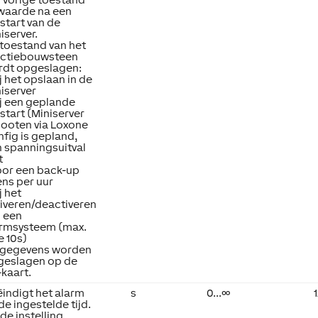
waarde na een
start van de
iserver.
toestand van het
nctiebouwsteen
rdt opgeslagen:
ij het opslaan in de
iserver
ij een geplande
start (Miniserver
ooten via Loxone
fig is gepland,
 spanningsuitval
t
oor een back-up
ens per uur
ij het
iveren/deactiveren
 een
armsysteem (max.
e 10s)
 gegevens worden
geslagen op de
kaart.
indigt het alarm
s
0...∞
de ingestelde tijd.
 de instelling