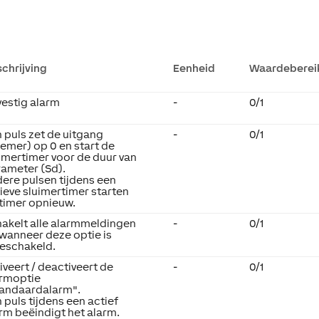
chrijving
Eenheid
Waardeberei
estig alarm
-
0/1
 puls zet de uitgang
-
0/1
emer) op 0 en start de
imertimer voor de duur van
ameter (Sd).
ere pulsen tijdens een
ieve sluimertimer starten
timer opnieuw.
akelt alle alarmmeldingen
-
0/1
 wanneer deze optie is
eschakeld.
iveert / deactiveert de
-
0/1
armoptie
tandaardalarm".
 puls tijdens een actief
rm beëindigt het alarm.