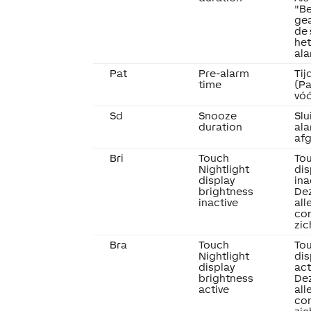
"Be
gea
de 
het
ala
Pat
Pre-alarm
Tij
time
(Pa
vóó
Sd
Snooze
Slu
duration
al
afg
Bri
Touch
Tou
Nightlight
dis
display
ina
brightness
Dez
inactive
all
con
zic
Bra
Touch
Tou
Nightlight
dis
display
act
brightness
Dez
active
all
con