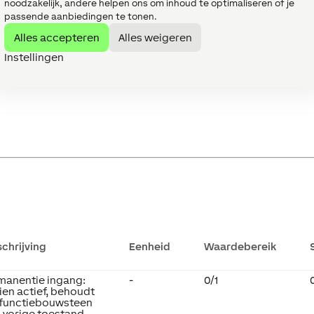
noodzakelijk, andere helpen ons om inhoud te optimaliseren of je
elligente connector op
-
-
passende aanbiedingen te tonen.
is van een API.
 verschillende functies
Alles accepteren
Alles weigeren
ssen apparaten en
uwstenen met elkaar
Instellingen
binden.
I-commando's
chrijving
Eenheid
Waardebereik
manentie ingang:
-
0/1
ien actief, behoudt
 functiebouwsteen
n vorige toestand