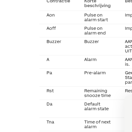
Contractie
Korte
Bes
beschrijving
Aon
Pulse on
Imp
alarm start
Aoff
Pulse on
Imp
alarm end
Buzzer
Buzzer
AA
act
UIT
A
Alarm
AAN
is.
Pa
Pre-alarm
Gee
Sta
par
Rst
Remaining
Res
snooze time
Da
Default
Aan
alarm state
"St
ing
Tna
Time of next
Gee
alarm
vo