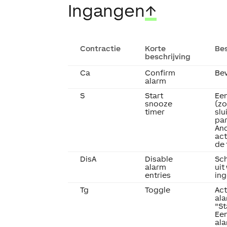
Ingangen
↑
Contractie
Korte
Bes
beschrijving
Ca
Confirm
Bev
alarm
S
Start
Een
snooze
(zo
timer
slu
par
And
act
de 
DisA
Disable
Sch
alarm
uit
entries
ing
Tg
Toggle
Act
al
"S
Een
ala