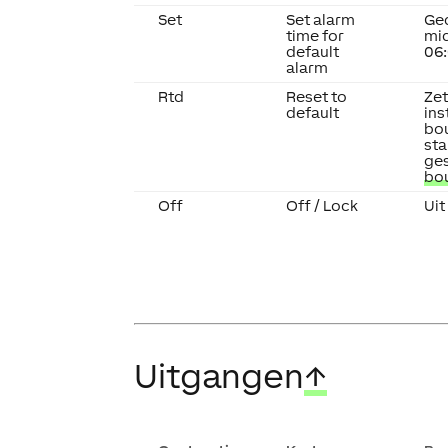
Set
Set alarm
Ged
time for
mid
default
06
alarm
Rtd
Reset to
Zet
default
ins
bo
st
ges
bo
Off
Off / Lock
Uit
Uitgangen
↑