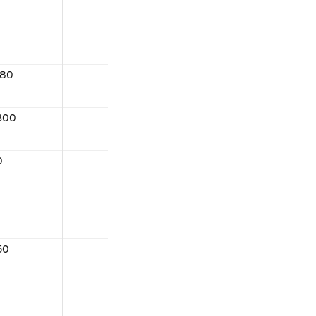
180
300
0
50