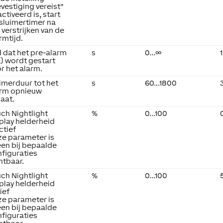
vestiging vereist"
ctiveerd is, start
sluimertimer na
 verstrijken van de
rmtijd.
d dat het pre-alarm
s
0...∞
) wordt gestart
r het alarm.
imerduur tot het
s
60...1800
arm opnieuw
aat.
ch Nightlight
%
0...100
play helderheid
ctief
e parameter is
een bij bepaalde
figuraties
htbaar.
ch Nightlight
%
0...100
play helderheid
ief
e parameter is
een bij bepaalde
figuraties