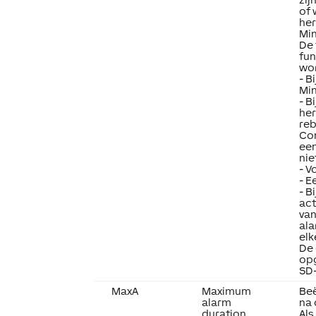
of 
her
Min
De 
fu
wo
- B
Min
- B
her
reb
Con
een
nie
- V
- E
- B
act
van
al
elk
De
op
SD-
MaxA
Maximum
Beë
alarm
na 
duration
Als