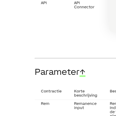
API
API
Int
Connector
bas
Kan
tu
bo
ver
AP
Parameter
↑
Contractie
Korte
Bes
beschrijving
Rem
Remanence
Re
input
Ind
de
zij