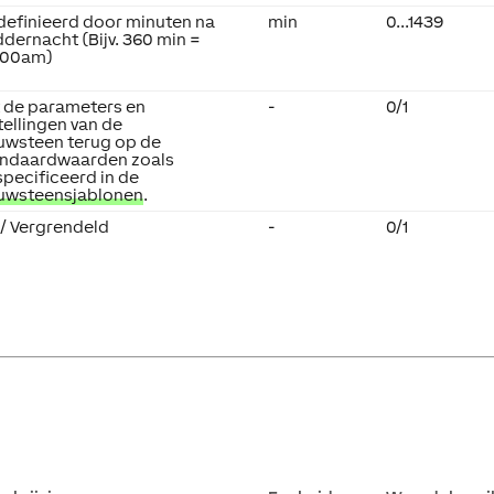
efinieerd door minuten na
min
0...1439
dernacht (Bijv. 360 min =
:00am)
 de parameters en
-
0/1
tellingen van de
uwsteen terug op de
andaardwaarden zoals
pecificeerd in de
uwsteensjablonen
.
 / Vergrendeld
-
0/1