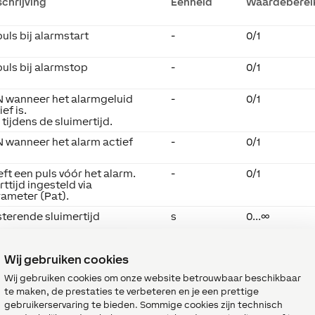
chrijving
Eenheid
Waardeberei
uls bij alarmstart
-
0/1
uls bij alarmstop
-
0/1
N wanneer het alarmgeluid
-
0/1
ief is.
 tijdens de sluimertijd.
 wanneer het alarm actief
-
0/1
ft een puls vóór het alarm.
-
0/1
rttijd ingesteld via
ameter (Pat).
terende sluimertijd
s
0...∞
, wanneer de alarmfunctie
-
0/1
Wij gebruiken cookies
andaardalarm" is
eschakeld.
Wij gebruiken cookies om onze website betrouwbaar beschikbaar
ft datum en tijd van het
-
-
te maken, de prestaties te verbeteren en je een prettige
lgende alarm
gebruikerservaring te bieden. Sommige cookies zijn technisch