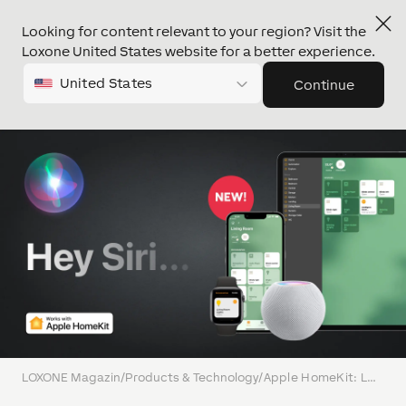
Looking for content relevant to your region? Visit the
Loxone United States website for a better experience.
United States
Continue
LOXONE Magazin
/
Products & Technology
/
Apple HomeKit: LOXONE spricht jetzt mit Siri!