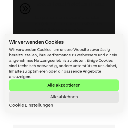
Kostenlose Projektanfrage
A
Ich plane mein bevorstehendes
Projekt mit Loxone zu realisieren
und möchte mehr Infos.
Wir verwenden Cookies
Wir verwenden Cookies, um unsere Website zuverlässig
bereitzustellen, ihre Performance zu verbessern und dir ein
angenehmes Nutzungserlebnis zu bieten. Einige Cookies
sind technisch notwendig, andere unterstützen uns dabei,
Loxone Partner werden
Inhalte zu optimieren oder dir passende Angebote
A
anzuzeigen.
Alle akzeptieren
Ich möchte Partner werden und
vorab einen kostenlosen
Alle ablehnen
Beratungstermin vereinbaren.
Cookie Einstellungen