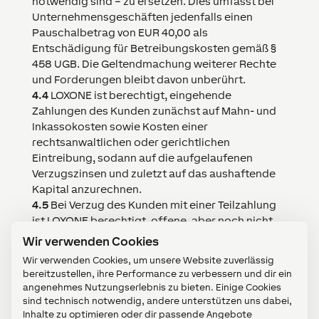
notwendig sind – zu ersetzen. Dies umfasst bei
Unternehmensgeschäften jedenfalls einen
Pauschalbetrag von EUR 40,00 als
Entschädigung für Betreibungskosten gemäß §
458 UGB. Die Geltendmachung weiterer Rechte
und Forderungen bleibt davon unberührt.
4.4
LOXONE
ist berechtigt, eingehende
Zahlungen des Kunden zunächst auf Mahn- und
Inkassokosten sowie Kosten einer
rechtsanwaltlichen oder gerichtlichen
Eintreibung, sodann auf die aufgelaufenen
Verzugszinsen und zuletzt auf das aushaftende
Kapital anzurechnen.
4.5
Bei Verzug des Kunden mit einer Teilzahlung
ist
LOXONE
berechtigt, offene, aber noch nicht
fällige Rechnungsbeträge sofort fällig zu stellen
Wir verwenden Cookies
und/oder Vorauszahlungen oder
Wir verwenden Cookies, um unsere Website zuverlässig
Sicherheitsleistungen zu verlangen.
bereitzustellen, ihre Performance zu verbessern und dir ein
angenehmes Nutzungserlebnis zu bieten. Einige Cookies
5.
Eigentumsvorbehalt
sind technisch notwendig, andere unterstützen uns dabei,
Inhalte zu optimieren oder dir passende Angebote