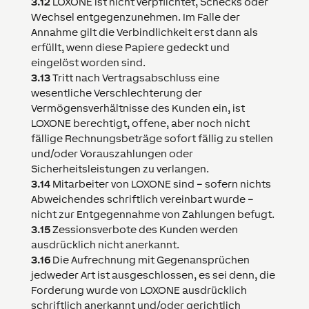
3.12
LOXONE
ist nicht verpflichtet, Schecks oder
Wechsel entgegenzunehmen. Im Falle der
Annahme gilt die Verbindlichkeit erst dann als
erfüllt, wenn diese Papiere gedeckt und
eingelöst worden sind.
3.13
Tritt nach Vertragsabschluss eine
wesentliche Verschlechterung der
Vermögensverhältnisse des Kunden ein, ist
LOXONE
berechtigt, offene, aber noch nicht
fällige Rechnungsbeträge sofort fällig zu stellen
und/oder Vorauszahlungen oder
Sicherheitsleistungen zu verlangen.
3.14
Mitarbeiter von
LOXONE
sind – sofern nichts
Abweichendes schriftlich vereinbart wurde –
nicht zur Entgegennahme von Zahlungen befugt.
3.15
Zessionsverbote des Kunden werden
ausdrücklich nicht anerkannt.
3.16
Die Aufrechnung mit Gegenansprüchen
jedweder Art ist ausgeschlossen, es sei denn, die
Forderung wurde von
LOXONE
ausdrücklich
schriftlich anerkannt und/oder gerichtlich