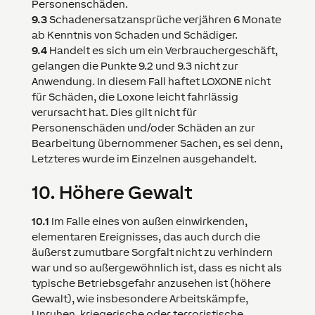
Personenschäden.
9.3
Schadenersatzansprüche verjähren 6 Monate
ab Kenntnis von Schaden und Schädiger.
9.4
Handelt es sich um ein Verbrauchergeschäft,
gelangen die Punkte 9.2 und 9.3 nicht zur
Anwendung. In diesem Fall haftet
LOXONE
nicht
für Schäden, die
Loxone
leicht fahrlässig
verursacht hat. Dies gilt nicht für
Personenschäden und/oder Schäden an zur
Bearbeitung übernommener Sachen, es sei denn,
Letzteres wurde im Einzelnen ausgehandelt.
10.
Höhere Gewalt
10.1
Im Falle eines von außen einwirkenden,
elementaren Ereignisses, das auch durch die
äußerst zumutbare Sorgfalt nicht zu verhindern
war und so außergewöhnlich ist, dass es nicht als
typische Betriebsgefahr anzusehen ist (höhere
Gewalt), wie insbesondere Arbeitskämpfe,
Unruhen, kriegerische oder terroristische