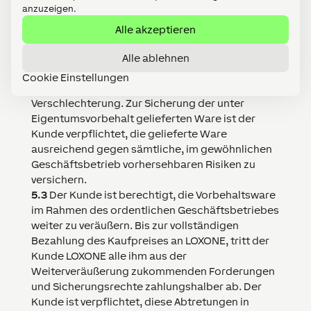
anzuzeigen.
5.1
LOXONE
behält sich das Eigentum an der
gelieferten Ware bis zur vollständigen Zahlung
Alle akzeptieren
des Kaufpreises vor.
5.2
Der Kunde trägt das Risiko für die
Alle ablehnen
Vorbehaltsware, insbesondere für die Gefahr des
Cookie Einstellungen
Unterganges, des Verlustes oder der
Verschlechterung. Zur Sicherung der unter
Eigentumsvorbehalt gelieferten Ware ist der
Kunde verpflichtet, die gelieferte Ware
ausreichend gegen sämtliche, im gewöhnlichen
Geschäftsbetrieb vorhersehbaren Risiken zu
versichern.
5.3
Der Kunde ist berechtigt, die Vorbehaltsware
im Rahmen des ordentlichen Geschäftsbetriebes
weiter zu veräußern. Bis zur vollständigen
Bezahlung des Kaufpreises an
LOXONE
,
tritt der
Kunde
LOXONE
alle ihm aus der
Weiterveräußerung zukommenden Forderungen
und Sicherungsrechte zahlungshalber ab. Der
Kunde ist verpflichtet, diese Abtretungen in