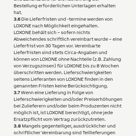
Bestellung erforderlichen Unterlagen erhalten
hat.
3.6
Die Lieferfristen und -termine werden von
LOXONE
nach Möglichkeit eingehalten.
LOXONE
behält sich – sofern nichts
Abweichendes schriftlich vereinbart wurde – eine
Lieferfrist von 30 Tagen vor. Vereinbarte
Lieferfristen sind stets Circa-Angaben und
können von
LOXONE
ohne Nachteile (z.B. Zahlung
von Verzugszinsen) für
LOXONE
bis zu 8 Wochen
überschritten werden. Lieferschwierigkeiten
seitens Lieferanten von
LOXONE
finden in den
genannten Fristen keine Berücksichtigung.
3.7
Wenn eine Lieferung in Folge von
Lieferschwierigkeiten und/oder Preiserhöhungen
bei Zulieferern und/oder beim Produzenten nicht
möglich ist, ist
LOXONE
berechtigt, ohne jede
Ersatzpflicht vom Vertrag zurückzutreten.
3.8
Mangels gegenteiliger, ausdrücklicher und
schriftlicher Vereinbarung sind Teillieferungen