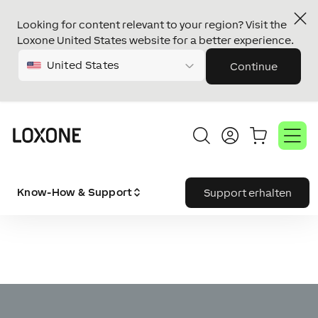
Looking for content relevant to your region? Visit the
Loxone United States website for a better experience.
United States
Continue
Know-How & Support
Support erhalten
Video-
Player