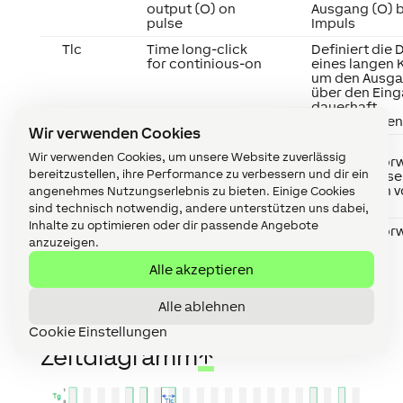
output (O) on
Ausgang (O) b
pulse
Impuls
Tlc
Time long-click
Definiert die 
for continious-on
eines langen K
um den Ausga
über den Eing
dauerhaft
einzuschalten
Wir verwenden Cookies
Tw
Switch-off
Die
Wir verwenden Cookies, um unsere Website zuverlässig
warning time
Ausschaltvor
bereitzustellen, ihre Performance zu verbessern und dir ein
wird um diese 
Ausschalten v
angenehmes Nutzungserlebnis zu bieten. Einige Cookies
aktiv.
sind technisch notwendig, andere unterstützen uns dabei,
Inhalte zu optimieren oder dir passende Angebote
Dw
Switch-off
Ausschaltvor
anzuzeigen.
warning duration
Dauer
Alle akzeptieren
Alle ablehnen
Cookie Einstellungen
Zeitdiagramm
↑