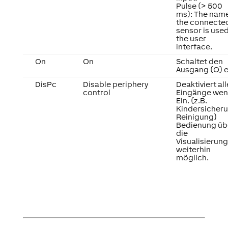
Pulse (> 500
ms): The name
the connecte
sensor is used
the user
interface.
On
On
Schaltet den
Ausgang (O) e
DisPc
Disable periphery
Deaktiviert all
control
Eingänge we
Ein. (z.B.
Kindersicheru
Reinigung)
Bedienung üb
die
Visualisierung
weiterhin
möglich.