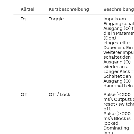
Kürzel
Kurzbeschreibung
Beschreibung
Tg
Toggle
Impuls am
Eingang schal
Ausgang (O) f
die in Parame
(Don)
eingestellte
Dauer ein. Ein
weiterer Impu
schaltet den
Ausgang (O)
wieder aus.
Langer Klick =
Schaltet den
Ausgang (O)
dauerhaft ein.
Off
Off / Lock
Pulse (< 200
ms): Outputs 
reset / switc
off.
Pulse (> 200
ms): Block is
locked.
Dominating
input.