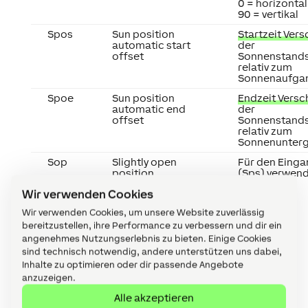
0 = horizontal
90 = vertikal
Spos
Sun position
Startzeit Ver
automatic start
der
offset
Sonnenstand
relativ zum
Sonnenaufga
Spoe
Sun position
Endzeit Vers
automatic end
der
offset
Sonnenstand
relativ zum
Sonnenunterg
Sop
Slightly open
Für den Einga
position
(Sps) verwen
Position.
Wir verwenden Cookies
Wir verwenden Cookies, um unsere Website zuverlässig
bereitzustellen, ihre Performance zu verbessern und dir ein
angenehmes Nutzungserlebnis zu bieten. Einige Cookies
sind technisch notwendig, andere unterstützen uns dabei,
Inhalte zu optimieren oder dir passende Angebote
anzuzeigen.
Eigenschaften
↑
Alle akzeptieren