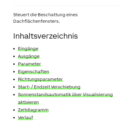
Steuert die Beschattung eines
Dachflächenfensters.
Inhaltsverzeichnis
Eingänge
Ausgänge
Parameter
Eigenschaften
Richtungsparameter
Start- / Endzeit Verschiebung
Sonnenstandsautomatik über Visualisierung
aktivieren
Zeitdiagramm
Verlauf