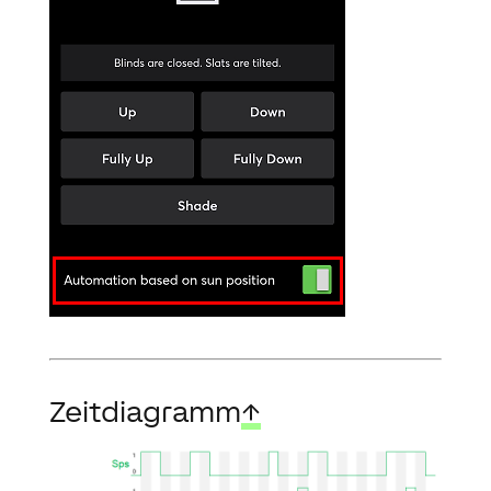
Zeitdiagramm
↑