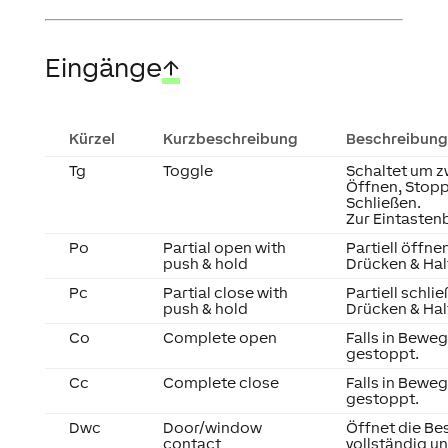
Eingänge
↑
Kürzel
Kurzbeschreibung
Beschreibung
Tg
Toggle
Schaltet um 
Öffnen, Stopp
Schließen.
Zur Eintasten
Po
Partial open with
Partiell öffne
push & hold
Drücken & Hal
Pc
Partial close with
Partiell schli
push & hold
Drücken & Hal
Co
Complete open
Falls in Bewe
gestoppt.
Cc
Complete close
Falls in Bewe
gestoppt.
Dwc
Door/window
Öffnet die Be
contact
vollständig un