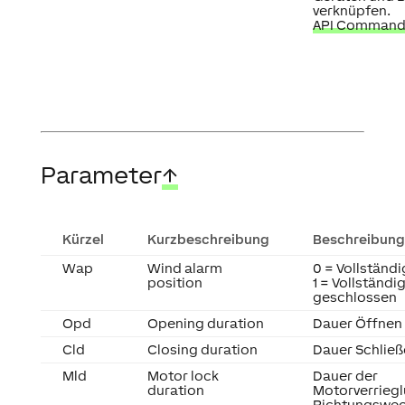
verknüpfen.
API Command
Parameter
↑
Kürzel
Kurzbeschreibung
Beschreibung
Wap
Wind alarm
0 = Vollständ
position
1 = Vollständi
geschlossen
Opd
Opening duration
Dauer Öffnen
Cld
Closing duration
Dauer Schlie
Mld
Motor lock
Dauer der
duration
Motorverriegl
Richtungswec