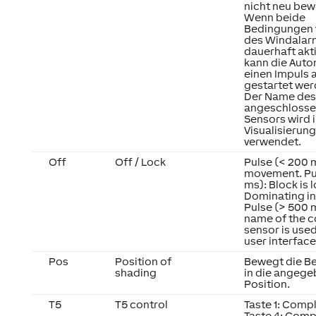
nicht neu bew
Wenn beide
Bedingungen
des Windalar
dauerhaft akti
kann die Auto
einen Impuls 
gestartet wer
Der Name des
angeschloss
Sensors wird i
Visualisierung
verwendet.
Off
Off / Lock
Pulse (< 200 
movement. Pu
ms): Block is 
Dominating in
Pulse (> 500 
name of the 
sensor is used
user interface
Pos
Position of
Bewegt die B
shading
in die angeg
Position.
T5
T5 control
Taste 1: Comp
Taste 4: Comp