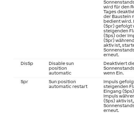
Sonnenstand
wird für den R
Tages deaktiv
der Baustein 
bedient wird.
(Spr) gefolgt 
steigenden Fl
(Sps) oder Im
(Spr) während
aktiv ist, start
Sonnenstand
erneut.
DisSp
Disable sun
Deaktiviert di
position
Sonnenstand
automatic
wenn Ein.
Spr
Sun position
Impuls gefolg
automatic restart
steigenden F
Eingang (Sps)
Impuls währe
(Sps) aktiv ist
Sonnenstand
erneut.