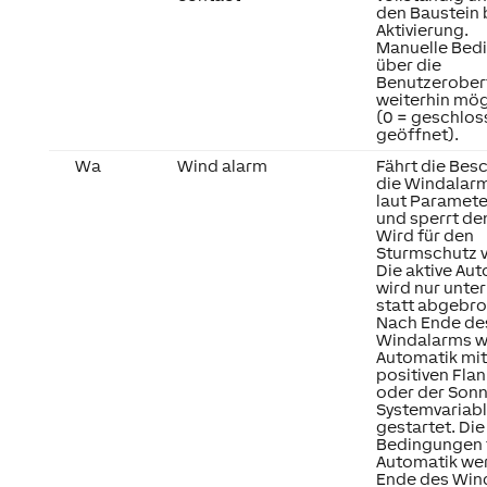
den Baustein 
Aktivierung.
Manuelle Bed
über die
Benutzeroberf
weiterhin mög
(0 = geschloss
geöffnet).
Wa
Wind alarm
Fährt die Bes
die Windalar
laut Paramet
und sperrt de
Wird für den
Sturmschutz 
Die aktive Au
wird nur unte
statt abgebr
Nach Ende de
Windalarms wi
Automatik mit
positiven Fla
oder der Son
Systemvariab
gestartet. Die
Bedingungen f
Automatik we
Ende des Win