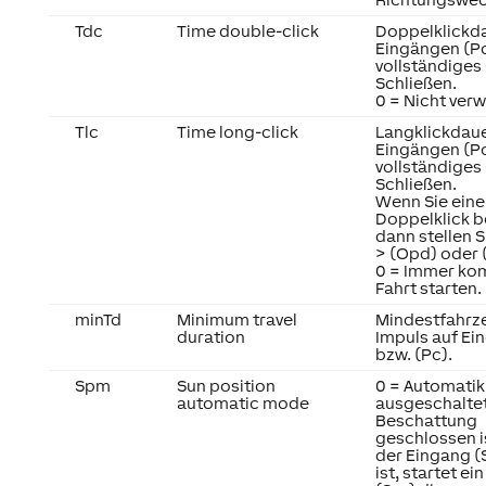
Tdc
Time double-click
Doppelklickd
Eingängen (Po)
vollständiges
Schließen.
0 = Nicht ver
Tlc
Time long-click
Langklickdaue
Eingängen (Po)
vollständiges
Schließen.
Wenn Sie eine
Doppelklick 
dann stellen 
> (Opd) oder (
0 = Immer ko
Fahrt starten.
minTd
Minimum travel
Mindestfahrze
duration
Impuls auf Ei
bzw. (Pc).
Spm
Sun position
0 = Automatik
automatic mode
ausgeschaltet
Beschattung
geschlossen i
der Eingang (S
ist, startet ei