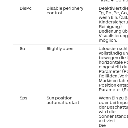
DisPc
Disable periphery
Deaktiviert d
control
Tg, Po, Pc, Co,
wenn Ein. (z.B
Kindersicheru
Reinigung)
Bedienung üb
Visualisierung
möglich.
So
Slightly open
Jalousien schl
vollständig u
bewegen die L
horizontale P
eingestellt du
Parameter (Rd
Rolläden, Vo
Markisen fahre
Position ent
Parameter (Rd
Sps
Sun position
Wenn Ein zu B
automatic start
oder bei Impu
der Beschattu
wird die
Sonnenstand
aktiviert.
Die