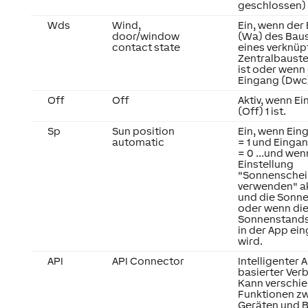
geschlossen)
Wds
Wind,
Ein, wenn der
door/window
(Wa) des Baus
contact state
eines verknüp
Zentralbauste
ist oder wenn
Eingang (Dwc) 
Off
Off
Aktiv, wenn E
(Off) 1 ist.
Sp
Sun position
Ein, wenn Ein
automatic
= 1 und Einga
= 0 ...und wen
Einstellung
"Sonnenschei
verwenden" akt
und die Sonne
oder wenn di
Sonnenstand
in der App ei
wird.
API
API Connector
Intelligenter A
basierter Verb
Kann verschi
Funktionen z
Geräten und 