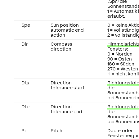
(Spr) die
Sonnenstands
1 = Automatik
erlaubt.
Spe
Sun position
0 = keine Akti
automatic end
1 = vollständi
action
2 = vollständi
Dir
Compass
Himmelsricht
direction
Fensters:
0 = Norden
90 = Osten
180 = Süden
270 = Westen
-1 = nicht konf
Dts
Direction
Richtungstol
tolerance start
die
Sonnenstand
bei Sonneneint
Dte
Direction
Richtungstol
tolerance end
die
Sonnenstand
bei Sonnenaus
Pi
Pitch
Dach- oder
Fensterneigu