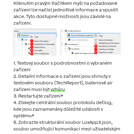
Kliknutím pravým tlačítkem myši na požadované
zařízení lze načíst jednotlivé informace a spustit
akce. Tyto dostupné možnosti jsou závislé na
zařízení.
1. Textový soubor s podrobnostmi o vybraném
zařízení
2. Detailní informace o zařízení jsou shrnuty v
textovém souboru (
TechReport
), bateriové air
zařízení musí být
vzhůru
3. Restartujte zařízení*
4. Získejte centrální soubor protokolu
def.log
,
kde jsou zaznamenány důležité události v
systému*
5. Zobrazte strukturální soubor LoxApp3.json,
soubor umožňující komunikaci mezi uživatelským