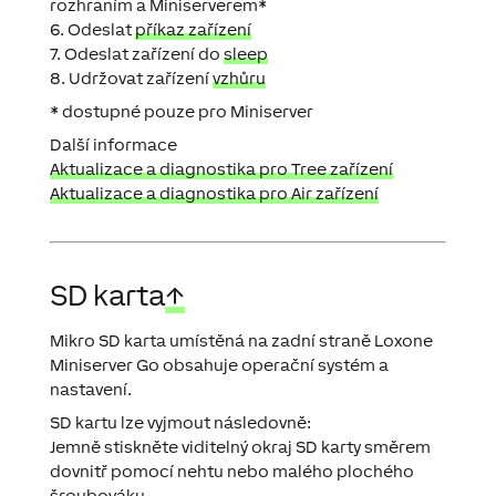
rozhraním a Miniserverem*
6. Odeslat
příkaz zařízení
7. Odeslat zařízení do
sleep
8. Udržovat zařízení
vzhůru
* dostupné pouze pro Miniserver
Další informace
Aktualizace a diagnostika pro Tree zařízení
Aktualizace a diagnostika pro Air zařízení
SD karta
↑
Mikro SD karta umístěná na zadní straně Loxone
Miniserver Go obsahuje operační systém a
nastavení.
SD kartu lze vyjmout následovně:
Jemně stiskněte viditelný okraj SD karty směrem
dovnitř pomocí nehtu nebo malého plochého
šroubováku.