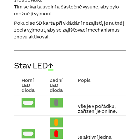
Tím se karta uvolní a částečně vysune, aby bylo
možné ji vyjmout.
Pokud se SD karta při vkládání nezajistí, je nutné ji
zcela vyjmout, aby se zajišťovací mechanismus
znovu aktivoval.
Stav LED
↑
Horní
Zadní
Popis
LED
LED
dioda
dioda
Vše je v pořádku,
zařízení je online.
Je aktivní jedna