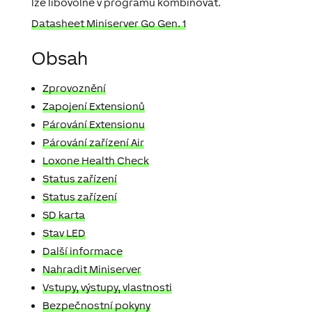
lze libovolně v programu kombinovat.
Datasheet Miniserver Go Gen. 1
Obsah
Zprovoznění
Zapojení Extensionů
Párování Extensionu
Párování zařízení Air
Loxone Health Check
Status zařízení
Status zařízení
SD karta
Stav LED
Další informace
Nahradit Miniserver
Vstupy, výstupy, vlastnosti
Bezpečnostní pokyny