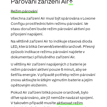
Párování zařízení Air
↑
Režim párování
Všechna zařízení Air musí být spárována v Loxone
Configu prostřednictvím režimu párování. Ve
stavu doručení bude režim párování aktivní po
připojení napájení.
Na většině zařízení Air to indikuje stavová dioda
LED, která bliká červeně/zeleně/oranžově. Přesný
způsob indikace režimu párování najdete v
dokumentaci příslušného zařízení Air.
U většiny Air zařízení napájených z baterie je
režim párování aktivní pouze 5 minut, aby se
šetřila energie. V případě potřeby režim párování
znovu aktivujte krátkým vyjmutím baterie a jejím
opětovným vložením.
Pokud Air zařízení bliká pouze oranžově, bylo
dříve spárováno, ale již nemůže navázat spojení.
V takovém případě musíte
aktivovat režim