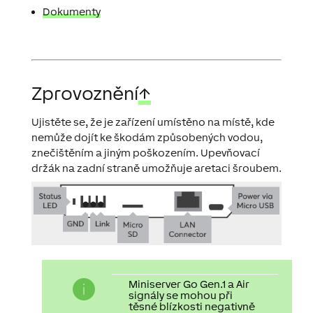
Dokumenty
Zprovoznění
↑
Ujistěte se, že je zařízení umístěno na místě, kde
nemůže dojít ke škodám způsobených vodou,
znečištěním a jiným poškozením. Upevňovací
držák na zadní straně umožňuje aretaci šroubem.
Miniserver Go Gen.1 a Air
signály se mohou při
těsné blízkosti negativně