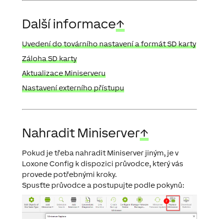
Další informace
↑
Uvedení do továrního nastavení a formát SD karty
Záloha SD karty
Aktualizace Miniserveru
Nastavení externího přístupu
Nahradit Miniserver
↑
Pokud je třeba nahradit Miniserver jiným, je v
Loxone Config k dispozici průvodce, který vás
provede potřebnými kroky.
Spusťte průvodce a postupujte podle pokynů: