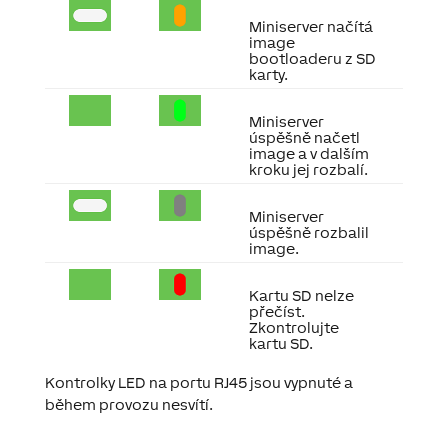
Miniserver načítá
image
bootloaderu z SD
karty.
Miniserver
úspěšně načetl
image a v dalším
kroku jej rozbalí.
Miniserver
úspěšně rozbalil
image.
Kartu SD nelze
přečíst.
Zkontrolujte
kartu SD.
Kontrolky LED na portu RJ45 jsou vypnuté a
během provozu nesvítí.