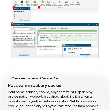
Status zařízení
↑
Používáme soubory cookie
Stav zařízení slouží jako centrální přehled stavu
Používáme soubory cookie, abychom zajistili spolehlivý
všech programovaných zařízení, což umožňuje
provoz našich webových stránek, zlepšili jejich výkon a
rychlou, ale i podrobnou diagnostiku chyb.
poskytli vám plynulý uživatelský zážitek. Některé soubory
cookie jsou technicky nezbytné, zatímco jiné nám pomáhají
Status zařízení lze otevřít pomocí panelu