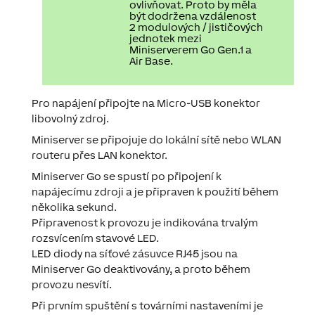
ovlivňovat. Proto by měla
být dodržena vzdálenost
2 modulových / jističových
jednotek mezi
Miniserverem Go Gen.1 a
Air Base.
Pro napájení připojte na Micro-USB konektor
libovolný zdroj.
Miniserver se připojuje do lokální sítě nebo WLAN
routeru přes LAN konektor.
Miniserver Go se spustí po připojení k
napájecímu zdroji a je připraven k použití během
několika sekund.
Připravenost k provozu je indikována trvalým
rozsvícením stavové LED.
LED diody na síťové zásuvce RJ45 jsou na
Miniserver Go deaktivovány, a proto během
provozu nesvítí.
Při prvním spuštění s továrními nastaveními je