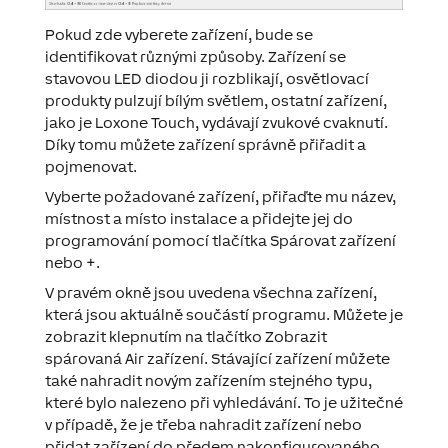
Pokud zde vyberete zařízení, bude se
identifikovat
různými způsoby. Zařízení se
stavovou LED diodou ji rozblikají, osvětlovací
produkty pulzují bílým světlem, ostatní zařízení,
jako je Loxone Touch, vydávají zvukové cvaknutí.
Díky tomu můžete zařízení správně přiřadit a
pojmenovat.
Vyberte požadované zařízení, přiřaďte mu název,
místnost a místo instalace a přidejte jej do
programování pomocí tlačítka
Spárovat zařízení
nebo
+
.
V pravém okně jsou uvedena všechna zařízení,
která jsou aktuálně součástí programu. Můžete je
zobrazit klepnutím na tlačítko
Zobrazit
spárovaná Air zařízení
. Stávající zařízení můžete
také nahradit novým zařízením stejného typu,
které bylo nalezeno při vyhledávání. To je užitečné
v případě, že je třeba nahradit zařízení nebo
přidat zařízení do předem nakonfigurovaného