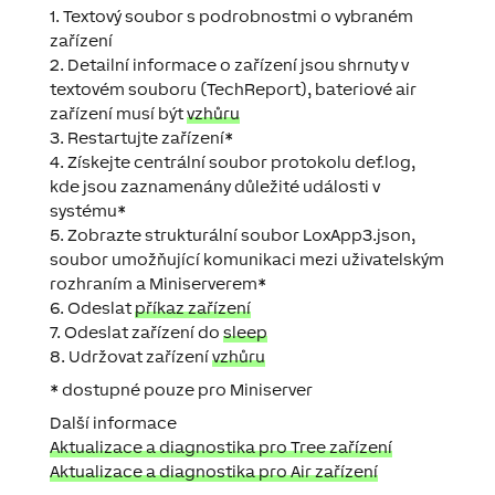
1. Textový soubor s podrobnostmi o vybraném
zařízení
2. Detailní informace o zařízení jsou shrnuty v
textovém souboru (
TechReport
), bateriové air
zařízení musí být
vzhůru
3. Restartujte zařízení*
4. Získejte centrální soubor protokolu
def.log
,
kde jsou zaznamenány důležité události v
systému*
5. Zobrazte strukturální soubor LoxApp3.json,
soubor umožňující komunikaci mezi uživatelským
rozhraním a Miniserverem*
6. Odeslat
příkaz zařízení
7. Odeslat zařízení do
sleep
8. Udržovat zařízení
vzhůru
* dostupné pouze pro Miniserver
Další informace
Aktualizace a diagnostika pro Tree zařízení
Aktualizace a diagnostika pro Air zařízení