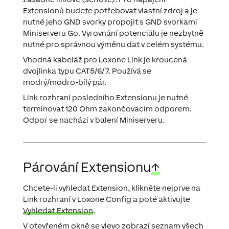
Extensionů budete potřebovat vlastní zdroj a je
nutné jeho GND svorky propojit s GND svorkami
Miniserveru Go. Vyrovnání potenciálu je nezbytně
nutné pro správnou výměnu dat v celém systému.
Vhodná kabeláž pro Loxone Link je kroucená
dvojlinka typu CAT5/6/7. Používá se
modrý/modro-bílý pár.
Link rozhraní posledního Extensionu je nutné
terminovat 120 Ohm
zakončovacím odporem
.
Odpor se nachází v balení Miniserveru.
Párování Extensionu
↑
Chcete-li vyhledat Extension, klikněte nejprve na
Link rozhraní v Loxone Config a poté aktivujte
Vyhledat Extension
.
V otevřeném okně se vlevo zobrazí seznam všech