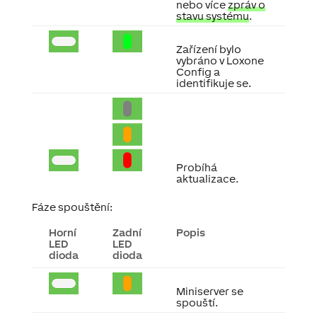
nebo více
zpráv o
stavu systému
.
Zařízení bylo
vybráno v Loxone
Config a
identifikuje se.
Probíhá
aktualizace.
Fáze spouštění:
Horní
Zadní
Popis
LED
LED
dioda
dioda
Miniserver se
spouští.