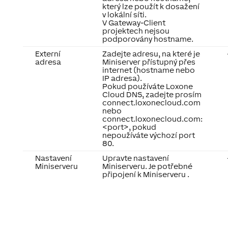
který lze použít k dosažení
v lokální síti.
V Gateway-Client
projektech nejsou
podporovány hostname.
Externí
Zadejte adresu, na které je
adresa
Miniserver přístupný přes
internet (hostname nebo
IP adresa).
Pokud používáte Loxone
Cloud DNS, zadejte prosím
connect.loxonecloud.com
nebo
connect.loxonecloud.com:
<port>, pokud
nepoužíváte výchozí port
80.
Nastavení
Upravte nastavení
Miniserveru
Miniserveru. Je potřebné
připojení k Miniserveru .