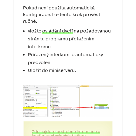
Pokud není použita automatická
konfigurace, lze tento krok provést
ručně.
vložte
ovládání dveří
na požadovanou
stránku programu
přetažením
interkomu
.
Přiřazený interkom je automaticky
předvolen.
Uložit do miniserveru.
Zde najdete podrobné informace o
konfiguraci volacích tlačítek