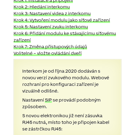
Krok 1: Instalace a připojení
Krok 2: Hledání interkomu
Krok 3: Nastavení videa z interkomu
Krok 4: Vytvoření modulu jako síťové zařízení
Krok 5: Nastavení zvuku interkomu
Krok 6: Přidání modulu ke stávajícímu síťovému
zařízení
Krok 7: Změna přístupových údajů
Volitelné – vložte ovládání dveří
Interkom je od října 2020 dodáván s
novou verzí zvukového modulu.
Webové
rozhraní pro konfiguraci zařízení je
vizuálně odlišné.
Nastavení
SIP
se provádí podobným
způsobem.
S novou elektronikou již není zásuvka
RJ45 nutná, místo toho je připojen kabel
se zástrčkou RJ45: