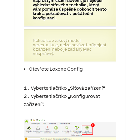
naprostým cizím slovem, je nejlepší
vyhledat síťového technika, který
vám pomůže úspěšně dokončit tento
krok a pokračovat v počáteční
konfiguraci.
Pokud se zvukový modul
nerestartuje, nelze navázat připojení
k zařízení nebo je zadaný Mac
nesprávný.
Otevřete Loxone Config
Vyberte tlačítko „Síťová zařízení“.
Vyberte tlačítko „Konfigurovat
zařízení“.