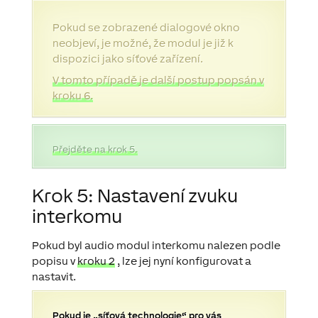
Pokud se zobrazené dialogové okno
neobjeví, je možné, že modul je již k
dispozici jako síťové zařízení.
V tomto případě je další postup popsán v
kroku 6.
Přejděte na krok 5.
Krok 5:
Nastavení zvuku
interkomu
Pokud byl audio modul interkomu nalezen podle
popisu v
kroku 2
, lze jej nyní konfigurovat a
nastavit.
Pokud je „síťová technologie“ pro vás