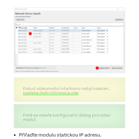
Pokud videomodul interkomu nebyl nalezen,
najdete další informace zde
.
Poté se otevře konfigurační dialog pro video
modul.
Přiřaďte modulu statickou IP adresu.