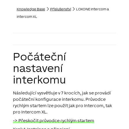
Knowledge Base
Příslušenství
LOXONE Intercom a
Intercom XL
Počáteční
nastavení
interkomu
Následující vysvětluje v 7 krocích, jak se provádí
počáteční konfigurace interkomu.
Průvodce
rychlým startem lze použít jak pro Intercom, tak
pro Intercom XL.
-> Přeskočit průvodce rychlým startem