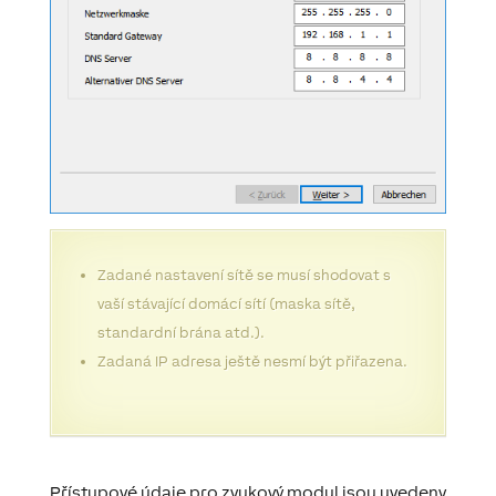
Zadané nastavení sítě se musí shodovat s
vaší stávající domácí sítí (maska ​​sítě,
standardní brána atd.).
Zadaná IP adresa ještě nesmí být přiřazena.
Přístupové údaje pro zvukový modul jsou uvedeny