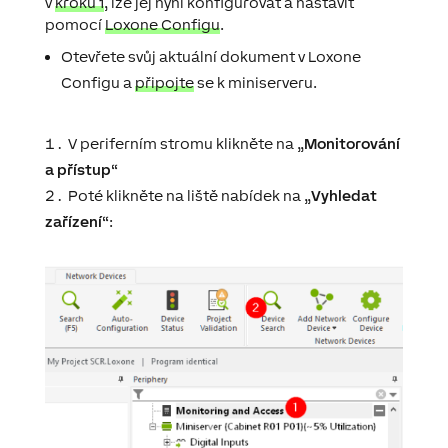
v
kroku 1
, lze jej nyní
konfigurovat a nastavit
pomocí
Loxone Configu
.
Otevřete svůj aktuální dokument v Loxone
Configu a
připojte
se k miniserveru.
V periferním stromu klikněte na „
Monitorování
a přístup
“
Poté klikněte na liště nabídek na „
Vyhledat
zařízení
“: