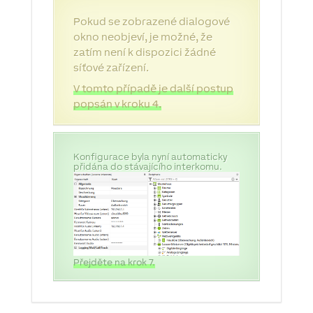
Pokud se zobrazené dialogové
okno neobjeví, je možné, že
zatím není k dispozici žádné
síťové zařízení.
V tomto případě je další postup
popsán v kroku 4.
Konfigurace byla nyní automaticky
přidána do stávajícího interkomu.
Přejděte na krok 7.