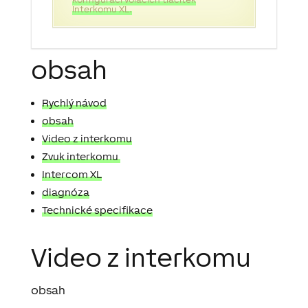
Interkomu XL.
obsah
Rychlý návod
obsah
Video z interkomu
Zvuk interkomu
Intercom XL
diagnóza
Technické specifikace
Video z interkomu
obsah