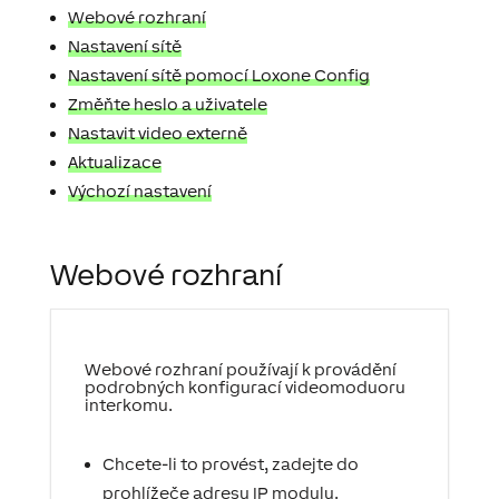
Webové rozhraní
Nastavení sítě
Nastavení sítě pomocí Loxone Config
Změňte heslo a uživatele
Nastavit video externě
Aktualizace
Výchozí nastavení
Webové rozhraní
Webové rozhraní používají k provádění
podrobných konfigurací videomoduoru
interkomu.
Chcete-li to provést, zadejte do
prohlížeče adresu IP modulu.