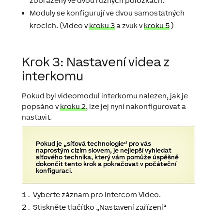
zobrazeny ve dvou různých položkách.
Moduly se konfigurují ve dvou samostatných
krocích.
(Video v
kroku 3
a zvuk v
kroku 5
)
Krok 3: Nastavení videa z
interkomu
Pokud byl videomodul interkomu nalezen, jak je
popsáno v
kroku 2
, lze jej nyní nakonfigurovat a
nastavit.
Pokud je „síťová technologie“ pro vás
naprostým cizím slovem, je nejlepší vyhledat
síťového technika, který vám pomůže úspěšně
dokončit tento krok a pokračovat v počáteční
konfiguraci.
Vyberte záznam pro Intercom Video.
Stiskněte tlačítko „Nastavení zařízení“