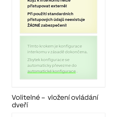
když k interkomu nelze
přistupovat externě!
Při použití standardních
přístupových údajů neexistuje
ŽÁDNÉ zabezpečení!
Tímto krokem je konfigurace
interkomu v zásadě dokončena.
Zbytek konfigurace se
automaticky převezme do
automatické konfigurace
.
Volitelné –
vložení ovládání
dveří