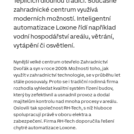
Teplicích dlouhou tradici. Současné
zahradnické centrum využívá
moderních možností. Inteligentní
automatizace Loxone řídí například
vodní hospodářství areálu, větrání,
vytápění či osvětlení.
Nynější velké centrum otevřelo Zahradnictví
Dvořák a syn v roce 2009. Možnosti toho, jak
využít v zahradnictví technologie, se v průběhu let
stále posouvaly. Proto se i tradiční rodinná firma
rozhodla vyhledat kvalitní systém řízení budov,
který by
zefektivnil a usnadnil provoz
a dodal
majitelům
kontrolu
nad mnoha procesy v areálu.
Oslovili tak společnost RH-Tech, s níž hluboce
spolupracují právě v oboru elektra a
zabezpečení. Firma RH-Tech doporučila řešení
chytré automatizace Loxone.