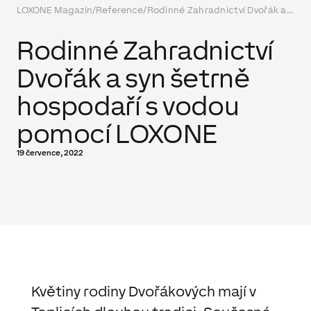
LOXONE Magazín
/
Reference
/
Rodinné Zahradnictví Dvořák a syn šetrně hospodaří s vodou pomocí LOXONE
Rodinné Zahradnictví
Dvořák a syn šetrně
hospodaří s vodou
pomocí LOXONE
19 července, 2022
Květiny rodiny Dvořákových mají v