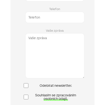
Telefon
Vaše zpráva
Newsletter
Odebírat newsletter.
Ochrana
Souhlasím se zpracováním
osobních
osobních údajů.
údajů