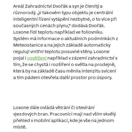
Areál Zahradnictví Dvořák a syn je členitý a
různorodý.
„V takovém typu objektu je centrální
inteligentní řízení vytápění nezbytné, o to více při
současných cenách plynu,“
dodává Dvořák.
Loxone řídí teplotu například ve foliovníku.
Systém má informace o aktuálních podmínkách z
Meteostanice a na jejich základě automaticky
regulují vnitřní teplotu posuvné stěny. Loxone
pojal i
osvětlení
například v zázemí zahradnictví s
tím, že se chystá i rozšíření o světla na prodejně,
která by na základě času měnila intenzitu svícení
a tím pádem otevřela další prostor pro úspory.
Loxone dále ovládá větrání či otevírání
vjezdových bran. Pracovníci mají nad vším skvělý
přehled v mobilní aplikaci, kde je
vše na jednom
místě
.