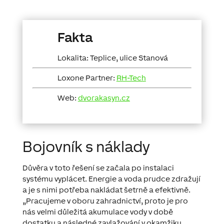
Fakta
Lokalita:
Teplice, ulice Stanová
Loxone Partner:
RH-Tech
Web:
dvorakasyn.cz
Bojovník s náklady
Důvěra v toto řešení se začala po instalaci
systému vyplácet. Energie a voda prudce zdražují
a je s nimi potřeba nakládat šetrně a efektivně.
„Pracujeme v oboru zahradnictví, proto je pro
nás velmi důležitá akumulace vody v době
dostatku a následné zavlažování v okamžiku