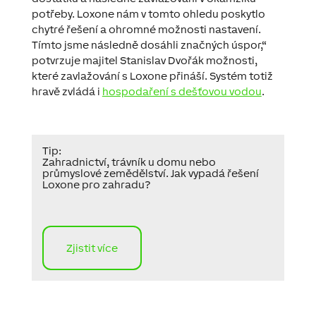
potřeby. Loxone nám v tomto ohledu poskytlo
chytré řešení a ohromné možnosti nastavení.
Tímto jsme následně dosáhli značných úspor,“
potvrzuje majitel Stanislav Dvořák možnosti,
které zavlažování s Loxone přináší. Systém totiž
hravě zvládá i
hospodaření s dešťovou vodou
.
Tip:
Zahradnictví, trávník u domu nebo
průmyslové zemědělství. Jak vypadá řešení
Loxone pro zahradu?
Zjistit více