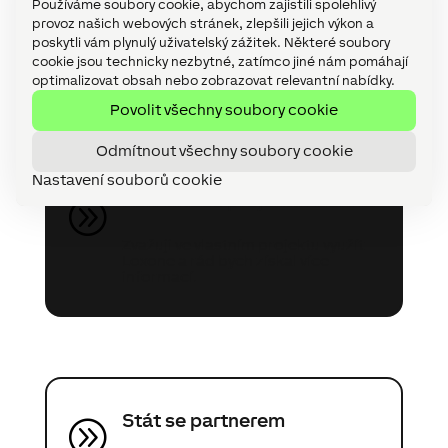
Používáme soubory cookie, abychom zajistili spolehlivý
provoz našich webových stránek, zlepšili jejich výkon a
Prokonzultujte s námi váš projekt
poskytli vám plynulý uživatelský zážitek. Některé soubory
cookie jsou technicky nezbytné, zatímco jiné nám pomáhají
nebo se staňte Loxone Partnerem v
optimalizovat obsah nebo zobrazovat relevantní nabídky.
několika málo krocích!
Povolit všechny soubory cookie
Odmítnout všechny soubory cookie
Nastavení souborů cookie
Konzultace projektu zdarma
A
Zvažuji ve vlastním projektu využít
Loxone a rád bych získal více
informací.
Stát se partnerem
A