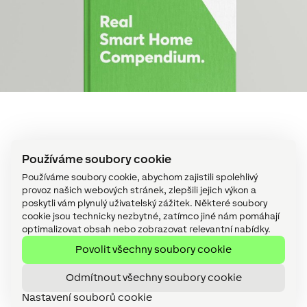
Používáme soubory cookie
Používáme soubory cookie, abychom zajistili spolehlivý
provoz našich webových stránek, zlepšili jejich výkon a
poskytli vám plynulý uživatelský zážitek. Některé soubory
cookie jsou technicky nezbytné, zatímco jiné nám pomáhají
optimalizovat obsah nebo zobrazovat relevantní nabídky.
Nejlepší konfigurace během
Povolit všechny soubory cookie
chvíle:
Odmítnout všechny soubory cookie
Loxone Automatické
Nastavení souborů cookie
programování