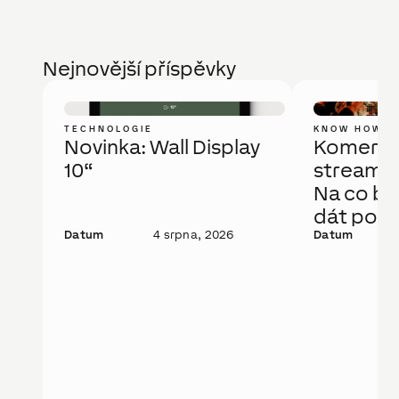
Nejnovější příspěvky
TECHNOLOGIE
KNOW HOW
Novinka: Wall Display
Komerčn
10“
streamov
Na co bys
dát pozo
Datum
4 srpna, 2026
Datum