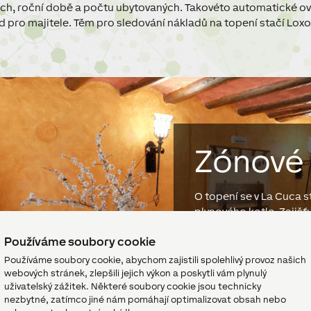
ch, roční době a počtu ubytovaných. Takovéto automatické ovlá
lid pro majitele. Těm pro sledování nákladů na topení stačí Lox
Zónové 
O topení se v La Cuca s
plynového kotle. Zajišťu
i
ohřev vody
pro vířivku
Používáme soubory cookie
Díky systému Loxone p
spotřeba kotlů účinně ř
Používáme soubory cookie, abychom zajistili spolehlivý provoz našich
období a obsazenosti 
webových stránek, zlepšili jejich výkon a poskytli vám plynulý
uživatelský zážitek. Některé soubory cookie jsou technicky
nezbytné, zatímco jiné nám pomáhají optimalizovat obsah nebo