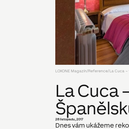
LOXONE Magazín
/
Reference
/
La Cuca – 
La Cuca –
Španělsk
28 listopadu, 2017
Dnes vám ukážeme rekon