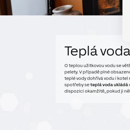
Teplá vod
O teplou užitkovou vodu se větš
pelety. V případě plné obsazen
teplé vody dohřívá vodu i kotel 
spotřeby se
teplá voda ukládá
dispozici okamžitě, pokud ji n