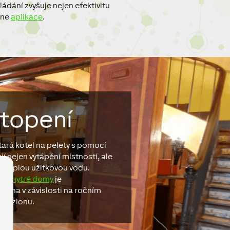
dání zvyšuje nejen efektivitu
one
aplikace
.
topení
tará kotel na pelety s pomocí
jí nejen vytápění místností, ale
 a teplou užitkovou vodu.
ro
chytré domy
je
ízena v závislosti na ročním
penzionu.