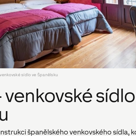
venkovské sídlo ve Španělsku
 venkovské sídlo
u
strukci španělského venkovského sídla, kd