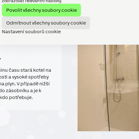
zobrazovat relevantní nabídky.
Povolit všechny soubory cookie
Odmítnout všechny soubory cookie
Nastavení souborů cookie
a
inu času stará kotel na
osti a vysoké spotřeby
na plyn. V případě nižší
do zásobníku a je k
ěkdo potřebuje.