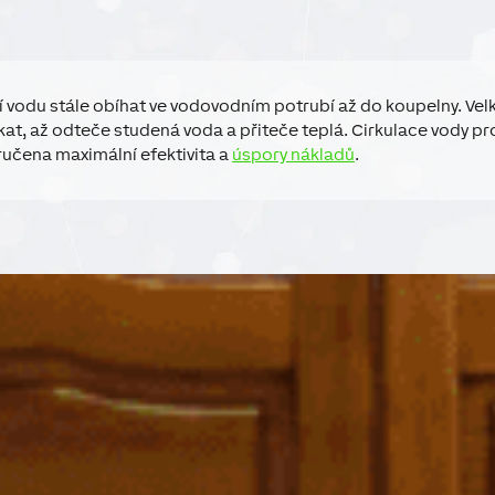
í vodu stále obíhat ve vodovodním potrubí až do koupelny. Vel
at, až odteče studená voda a přiteče teplá. Cirkulace vody pr
ručena maximální efektivita a
úspory nákladů
.