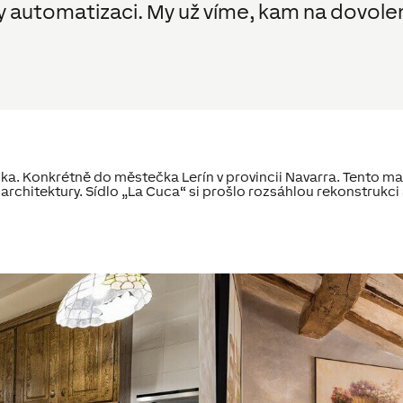
y automatizaci. My už víme, kam na dovole
a. Konkrétně do městečka Lerín v provincii Navarra. Tento mal
né architektury. Sídlo „La Cuca“ si prošlo rozsáhlou rekonstruk