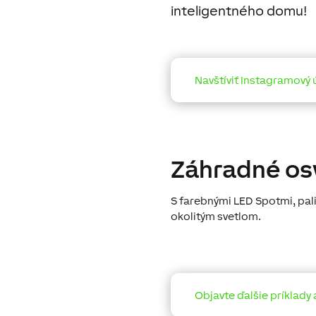
inteligentného domu!
Navštíviť Instagramový 
Záhradné os
S farebnými LED Spotmi, pa
okolitým svetlom.
Objavte ďalšie príklady 