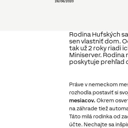
26/06/2020
Rodina Hufských sa v
sen vlastniť dom. O
tak už 2 roky riadi
Miniserver. Rodina
poskytuje prehľad
Práve v nemeckom mes
rozhodla postaviť si svo
mesiacov.
Okrem osvetl
na záhrade tiež automa
Táto milá rodinka od z
účte. Nechajte sa inšpi