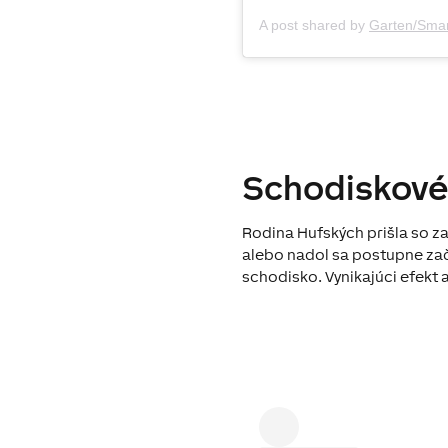
A post shared by
Garten/Sma
Schodiskové
Rodina Hufských prišla so 
alebo nadol sa postupne za
schodisko. Vynikajúci efekt 