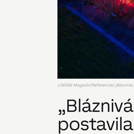
LOXONE Magazín
/
Referencie
/
„Bláznivá
„Blázniv
postavila