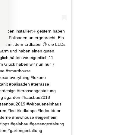
Lampen installiert➕ gestern haben
 den Palisaden untergebracht. Ein
el mit dem Erdkabel 🙃 die LEDs
warm und haben einen guten
lich hätten wir eigentlich 11
m Glück haben wir nun nur 7
ome #smarthouse
oxoneverything #loxone
zahlt #palisaden #terrasse
ordesign #terassengestaltung
ung #garden #hausbau2018
assenbau2019 #wirbaueneinhaus
ren #led #ledlamps #ledoutdoor
sterne #newhouse #eigenheim
tipps #galabau #gartengestaltung
den #gartengestaltung