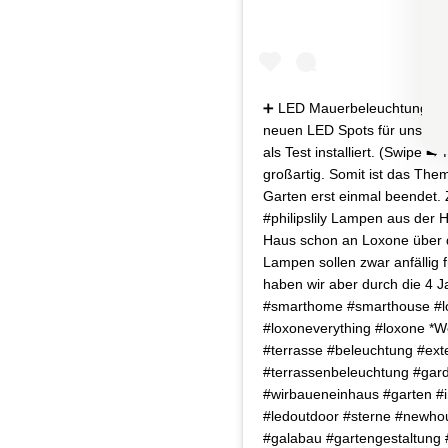
➕ LED Mauerbeleuchtung➕ ge
neuen LED Spots für unsere 
als Test installiert. (Swipe ➡️
großartig. Somit ist das The
Garten erst einmal beendet.
#philipslily Lampen aus der H
Haus schon an Loxone über 
Lampen sollen zwar anfällig 
haben wir aber durch die 4 
#smarthome #smarthouse #
#loxoneverything #loxone *We
#terrasse #beleuchtung #ext
#terrassenbeleuchtung #gar
#wirbaueneinhaus #garten #
#ledoutdoor #sterne #newho
#galabau #gartengestaltung 