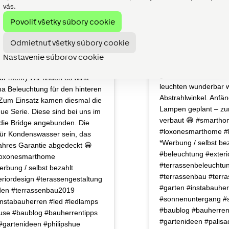
vás.
Povoliť všetky súbory cookie
Odmietnuť všetky súbory cookie
➕ 5 von 7 Palisaden 
stern erreichten uns die
Nastavenie súborov cookie
wir 3 weitere LEDs in
Mauer. Wir haben sie gleich mal
ganz schönes Gefumm
 für mehr) Wir finden es wirkt
leuchten wunderbar 
ma Beleuchtung für den hinteren
Abstrahlwinkel. Anfäng
 Zum Einsatz kamen diesmal die
Lampen geplant – zu
ue Serie. Diese sind bei uns im
verbaut 😅 #smarth
die Bridge angebunden. Die
#loxonesmarthome #l
für Kondenswasser sein, das
*Werbung / selbst be
Jahres Garantie abgedeckt 😀
#beleuchtung #exteri
loxonesmarthome
#terrassenbeleucht
rbung / selbst bezahlt
#terrassenbau #terr
eriordesign #terassengestaltung
#garten #instabauher
den #terrassenbau2019
#sonnenuntergang #
instabauherren #led #ledlamps
#baublog #bauherren
use #baublog #bauherrentipps
#gartenideen #palisa
#gartenideen #philipshue