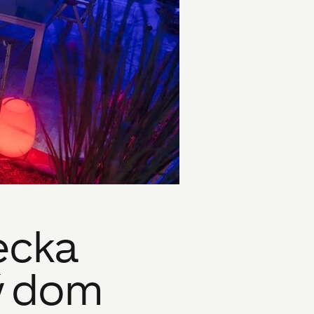
ecka
ný dom