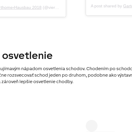
A post shared by
Gart
rthome▫️Hausbau 2018
(@vierverruecktebauen) on
Sep 15, 2019 at 1
 osvetlenie
zaujímavým nápadom osvetlenia schodov. Chodením po schod
čne rozsvecovať schod jeden po druhom, podobne ako výstav
a zároveň lepšie osvetlenie chodby.