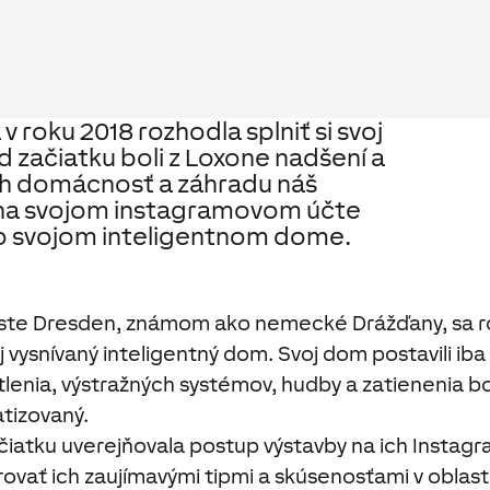
 roku 2018 rozhodla splniť si svoj
d začiatku boli z Loxone nadšení a
 ich domácnosť a záhradu náš
 na svojom instagramovom účte
 o svojom inteligentnom dome.
te Dresden, známom ako nemecké Drážďany, sa r
j vysnívaný inteligentný dom. Svoj dom postavili iba
enia, výstražných systémov, hudby a zatienenia bol
tizovaný.
ačiatku uverejňovala postup výstavby na ich Insta
rovať ich zaujímavými tipmi a skúsenosťami v oblast