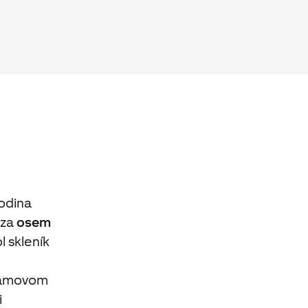
odina
 za
osem
 skleník
gramovom
i