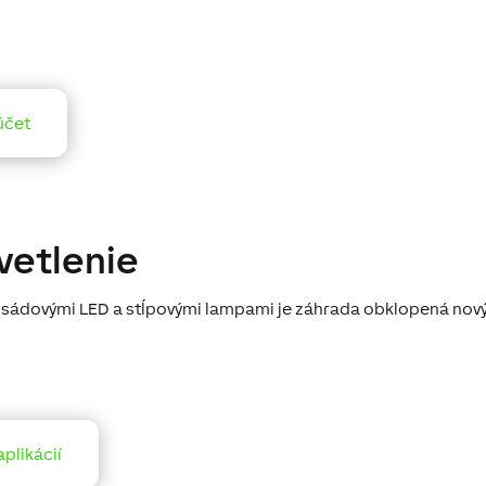
účet
vetlenie
lisádovými LED a stĺpovými lampami je záhrada obklopená no
aplikácií