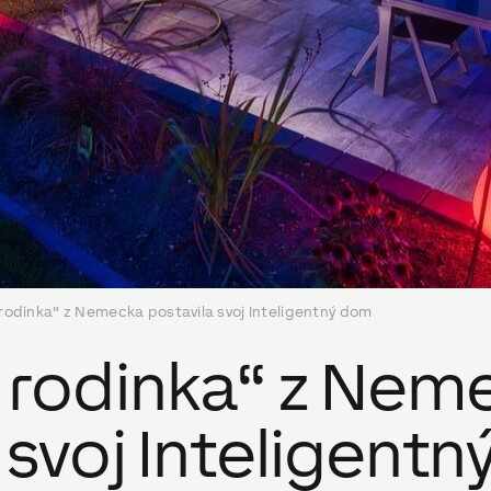
 rodinka“ z Nemecka postavila svoj Inteligentný dom
á rodinka“ z Nem
 svoj Inteligent