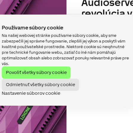
Audioserve
revolúcia 
Audioserver kombinuje v
Používame súbory cookie
výstupy zosilňovača v 
Na našej webovej stránke používame súbory cookie, aby sme
neobmedzenej rozšíriteľn
zabezpečili jej správne fungovanie, zlepšili jej výkon a poskytli vám
voľne škálovateľný.
kvalitné používateľské prostredie. Niektoré cookie sú nevyhnutné
pre technické fungovanie webu, zatiaľ čo iné nám pomáhajú
optimalizovať obsah alebo zobrazovať ponuky relevantné práve pre
vás.
Audioserver
Povoliť všetky súbory cookie
Odmietnuť všetky súbory cookie
Nastavenie súborov cookie