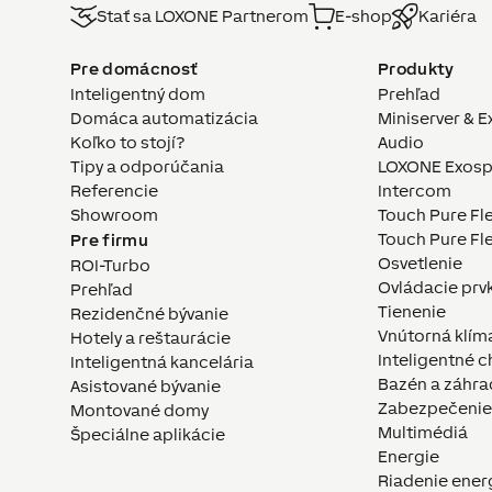
Stať sa LOXONE Partnerom
E-shop
Kariéra
Pre domácnosť
Produkty
Inteligentný dom
Prehľad
Domáca automatizácia
Miniserver & E
Koľko to stojí?
Audio
Tipy a odporúčania
LOXONE Exosp
Referencie
Intercom
Showroom
Touch Pure Fl
Touch Pure Fle
Pre firmu
Osvetlenie
ROI-Turbo
Ovládacie prv
Prehľad
Tienenie
Rezidenčné bývanie
Vnútorná klím
Hotely a reštaurácie
Inteligentné c
Inteligentná kancelária
Bazén a záhra
Asistované bývanie
Zabezpečenie
Montované domy
Multimédiá
Špeciálne aplikácie
Energie
Riadenie ener