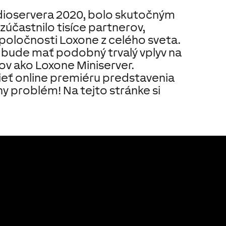
dioservera 2020
,
bolo skutočným
účastnilo tisíce partnerov,
spoločnosti Loxone z celého sveta.
bude mať podobný trvalý vplyv na
v ako Loxone Miniserver.
ieť online premiéru predstavenia
 problém! Na tejto stránke si
.