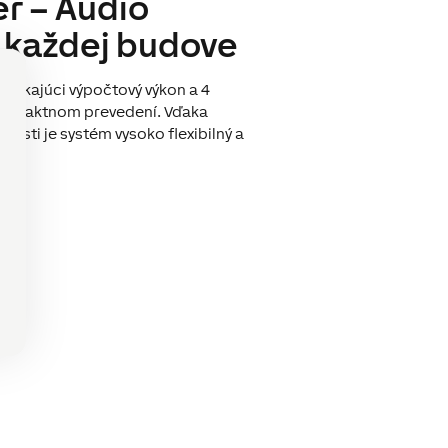
r – Audio
v každej budove
ynikajúci výpočtový výkon a 4
kompaktnom prevedení. Vďaka
osti je systém vysoko flexibilný a