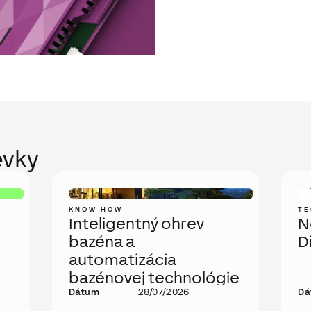
evky
KNOW HOW
TE
Inteligentný ohrev
N
bazéna a
D
automatizácia
bazénovej technológie
Dátum
28/07/2026
Dá