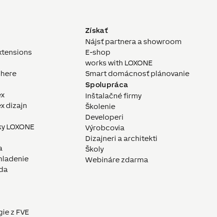
Získať
Nájsť partnera a showroom
xtensions
E-shop
works with LOXONE
here
Smart domácnosť plánovanie
Spolupráca
ex
Inštalačné firmy
x dizajn
Školenie
Developeri
ky LOXONE
Výrobcovia
Dizajneri a architekti
a
Školy
hladenie
Webináre zdarma
da
gie z FVE