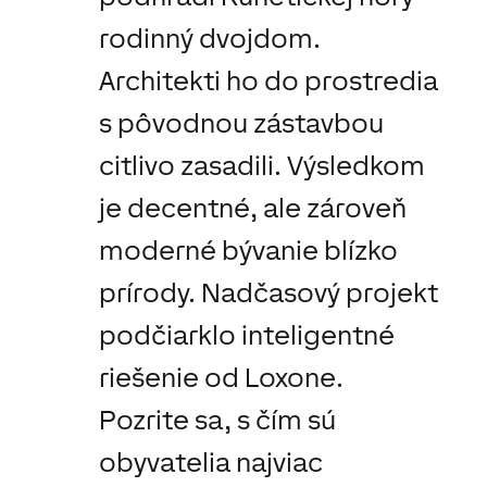
rodinný
dvojdom
.
Architekti
ho
do
prostredia
s
pôvodnou
zástavbou
citlivo
zasadili
.
Výsledkom
je
decentné
,
ale zároveň
moderné bývanie
blízko
prírody
.
Nadčasový
projekt
podčiarklo
inteligentné
riešenie od
Loxone
.
Pozrite sa
,
s čím
sú
obyvatelia
najviac