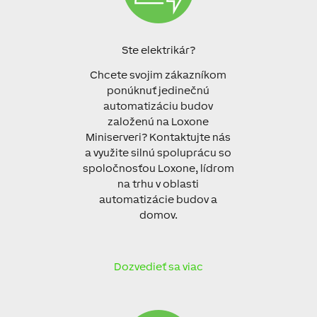
Ste elektrikár?
Chcete svojim
zákazníkom
ponúknuť
jedinečnú
automatizáciu budov
založenú
na
Loxone
Miniserveri
?
Kontaktujte
nás
a
využite
silnú
spoluprácu so
spoločnosťou
Loxone
,
lídrom
na
trhu v oblasti
automatizácie
budov
a
domov
.
Dozvedieť sa viac