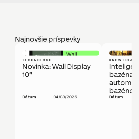
Najnovšie príspevky
TECHNOLÓGIE
KNOW HOW
Novinka: Wall Display
Intelige
10“
bazéna a
automati
bazénov
Dátum
04/08/2026
technoló
Dátum