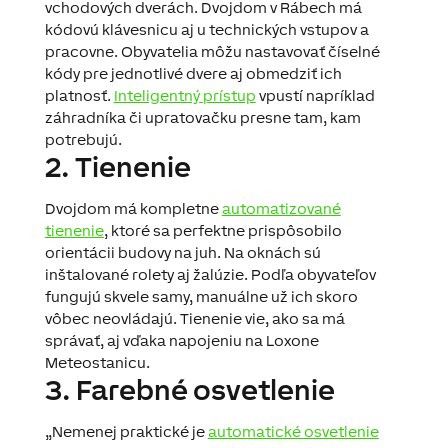
vchodových dverách
.
Dvojdom
v
Rábech
má
kódovú
klávesnicu
aj
u
technických
vstupov a
pracovne
.
Obyvatelia
môžu
nastavovať
číselné
kódy
pre
jednotlivé
dvere
aj
obmedziť
ich
platnosť
.
Inteligentný
prístup
vpustí
napríklad
záhradníka
či
upratovačku
presne
tam
,
kam
potrebujú
.
2. Tienenie
Dvojdom
má kompletne
automatizované
tienenie
,
ktoré sa perfektne
prispôsobilo
orientácii
budovy
na
juh
.
Na
oknách sú
inštalované
rolety
aj
žalúzie
.
Podľa
obyvateľov
fungujú
skvele
samy
,
manuálne
už
ich
skoro
vôbec
neovládajú
.
Tienenie
vie, ako
sa
má
správať
,
aj
vďaka
napojeniu
na
Loxone
Meteostanicu
.
3. Farebné osvetlenie
„
Nemenej
praktické je
automatické osvetlenie