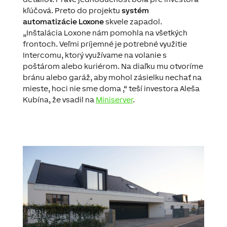
kľúčová
.
Preto do
projektu
systém
automatizácie
Loxone
skvele
zapadol
.
„
Inštalácia
Loxone
nám pomohla
na
všetkých
frontoch
.
Veľmi príjemné
je potrebné
využitie
I
ntercomu
,
ktorý
využívame
na volanie
s
poštárom
alebo
kuriérom
.
Na
diaľku
mu
otvoríme
bránu
alebo garáž
,
aby mohol
zásielku
nechať
na
mieste
,
hoci
nie sme
doma
,“
teší investora Aleša
Kubína, že vsadil na
Miniserver
.