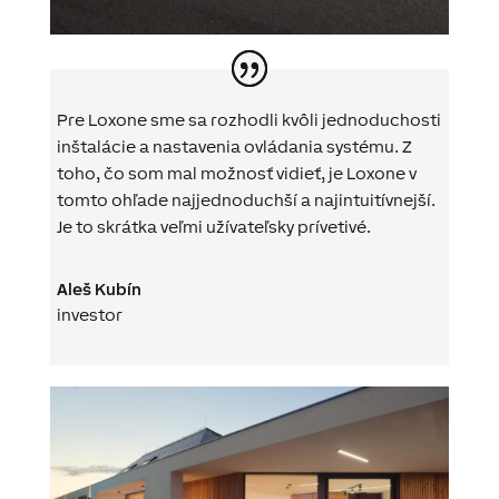
Pre
Loxone
sme
sa
rozhodli
kvôli
jednoduchosti
inštalácie
a nastavenia
ovládania
systému
.
Z
toho
,
čo
som
mal
možnosť
vidieť, je
Loxone
v
tomto ohľade
najjednoduchší
a
najintuitívnejší
.
Je
to
skrátka
veľmi
užívateľsky
prívetivé
.
Aleš Kubín
investor