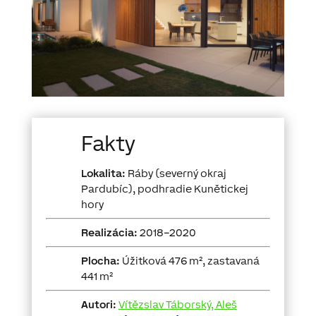
Fakty
Lokalita:
Ráby (severný okraj
Pardubíc),
podhradie Kunětickej
hory
Realizácia:
2018–2020
Plocha:
Úžitková 476 m², zastavaná
441 m²
Autori:
Vítězslav Táborský, Aleš