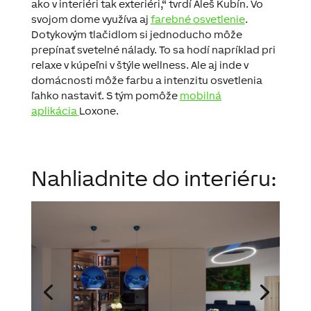
ako v interiéri
tak
exteriéri
,
“
tvrdí
Aleš
Kubín
.
Vo
svojom
dome
využíva
aj
farebné osvetlenie
.
Dotykovým
tlačidlom
si jednoducho
môže
prepínať
svetelné
nálady
.
To
sa
hodí
napríklad pri
relaxe
v
kúpeľni
v štýle
wellness
.
Ale
aj inde v
domácnosti môže
farbu a
intenzitu
osvetlenia
ľahko nastaviť
.
S tým
pomôže
mobilná
aplikácia
Loxone
.
Nahliadnite do interiéru: