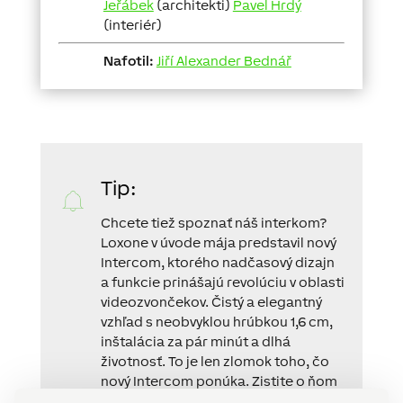
Jeřábek
(architekti)
Pavel Hrdý
(interiér)
Nafotil:
Jiří Alexander Bednář
Tip:
Chcete
tiež
spoznať
náš
interkom
?
Loxone
v
úvode
mája
predstavil
nový
Intercom
,
ktorého
nadčasový
dizajn
a
funkcie
prinášajú
revolúciu v oblasti
videozvončekov
.
Čistý
a
elegantný
vzhľad
s
neobvyklou
hrúbkou
1,6
cm
,
inštalácia
za pár
minút
a
dlhá
životnosť
.
To
je len
zlomok toho
,
čo
nový
Intercom
ponúka
.
Zistite
o
ňom
všetko
na
našom
webe
!