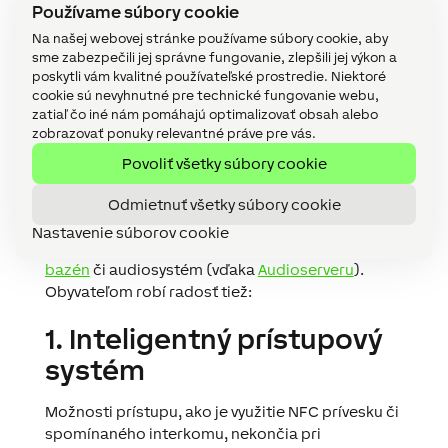
Používame súbory cookie
Na našej webovej stránke používame súbory cookie, aby
sme zabezpečili jej správne fungovanie, zlepšili jej výkon a
S čím ďalším systém
poskytli vám kvalitné používateľské prostredie. Niektoré
cookie sú nevyhnutné pre technické fungovanie webu,
Loxone pomohol?
zatiaľ čo iné nám pomáhajú optimalizovať obsah alebo
zobrazovať ponuky relevantné práve pre vás.
K
inteligentnému riadeniu
od
Loxone
je
v
oboch
Povoliť všetky súbory cookie
domácnostiach
pripojený
rad technológií
.
Ako
Odmietnuť všetky súbory cookie
hovorí
majiteľ
:
„
Chceli
sme
maximálne využiť
potenciál
systému
Loxone
.
“
Na
automatizáciu
sa
Nastavenie súborov cookie
v jeho
inteligentnom
dome
môže
spoľahnúť
aj
bazén
či
audiosystém
(
vďaka
Audioserveru
)
.
Obyvateľom
robí
radosť
tiež
:
1. Inteligentný prístupový
systém
Možnosti
prístupu
,
ako
je využitie
NFC
prívesku
či
spomínaného
interkomu
,
nekončia
pri