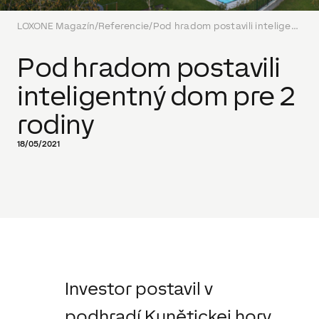
LOXONE Magazín
/
Referencie
/
Pod hradom postavili inteligentný dom pre 2 rodiny
Pod hradom postavili
inteligentný dom pre 2
rodiny
18/05/2021
Investor
postavil
v
podhradí
Kunětickej
hory