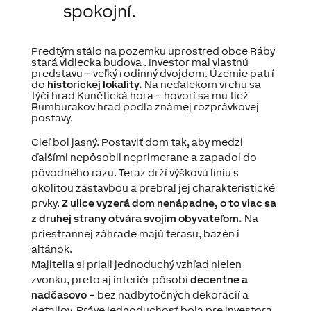
spokojní
.
Predtým
stálo
na
pozemku
uprostred obce
Ráby
stará
vidiecka budova
.
Investor
mal
vlastnú
predstavu
–
veľký rodinný
dvojdom
.
Územie
patrí
do
historickej
lokality
.
Na
neďalekom
vrchu sa
týči
hrad
Kunětická
hora
–
hovorí
sa
mu tiež
Rumburakov
hrad podľa
známej
rozprávkovej
postavy
.
Cieľ
bol
jasný
.
Postaviť
dom tak
,
aby
medzi
ďalšími
nepôsobil
neprimerane
a
zapadol do
pôvodného
rázu
.
Teraz
drží
výškovú
líniu
s
okolitou
zástavbou
a
prebral
jej
charakteristické
prvky
.
Z ulice
vyzerá
dom
nenápadne
,
o
to
viac sa
z druhej
strany
otvára
svojim obyvateľom
.
Na
priestrannej
záhrade
majú terasu
,
bazén i
altánok
.
Majitelia
si priali
jednoduchý
vzhľad
nielen
zvonku
,
preto
aj
interiér pôsobí
decentne
a
nadčasovo
–
bez
nadbytočných
dekorácií
a
detailov
.
Práve
jednoduchosť
bola
pre
investora