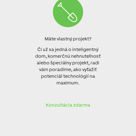
Máte vlastný projekt?
Či už
sa
jedná
o
inteligentný
dom
,
komerčnú
nehnuteľnosť
alebo
špeciálny projekt
,
radi
vám poradíme,
ako vyťažiť
potenciál technológií
na
maximum
.
Konzultácia zdarma