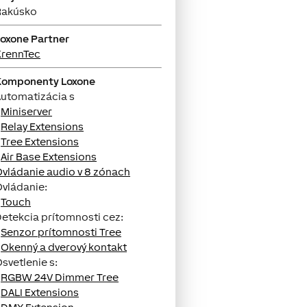
Rakúsko
oxone Partner
KrennTec
Komponenty Loxone
utomatizácia s
•
Miniserver
•
Relay Extensions
•
Tree Extensions
•
Air Base Extensions
vládanie audio v 8 zónach
vládanie:
•
Touch
etekcia prítomnosti cez:
•
Senzor prítomnosti Tree
•
Okenný a dverový kontakt
svetlenie s:
•
RGBW 24V Dimmer Tree
•
DALI Extensions