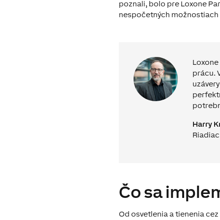
poznali, bolo pre Loxone Pa
nespočetných možnostiach
Loxone
prácu. 
uzávery
perfekt
potrebn
Harry K
Riadiac
Čo sa imple
Od osvetlenia a tienenia cez