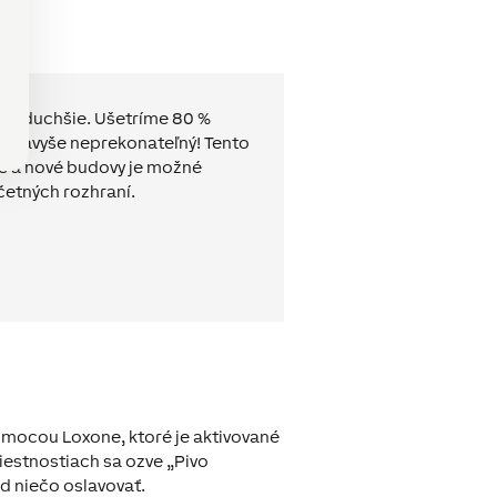
ednoduchšie.
Ušetríme 80 %
je navyše neprekonateľný! Tento
ré a nové budovy je možné
etných rozhraní.
 pomocou Loxone, ktoré je aktivované
miestnostiach sa ozve „Pivo
d niečo oslavovať.