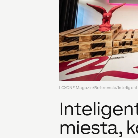
LOXONE Magazín
/
Referencie
/
Inteligen
Intelige
miesta, k