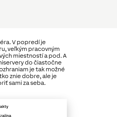
éra. V popredí je
ru, veľkým pracovným
ých miestností a pod. A
niservery do čiastočne
rozhraniam je tak možné
ko znie dobre, ale je
riť sami za seba.
Fakty
rajina