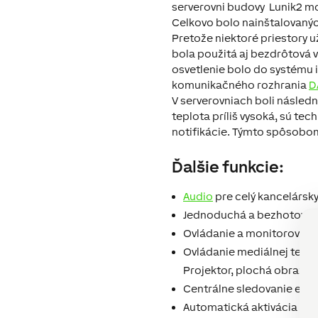
serverovni budovy Lunik2 m
Celkovo bolo nainštalovaný
Pretože niektoré priestory u
bola použitá aj bezdrôtová v
osvetlenie bolo do systému
komunikačného rozhrania
D
V serverovniach boli následn
teplota príliš vysoká, sú te
notifikácie. Týmto spôsobo
Ďalšie funkcie:
Audio
pre celý kancelársky
Jednoduchá a bezhotovos
Ovládanie a monitorovan
Ovládanie mediálnej techn
Projektor, plochá obrazov
Centrálne sledovanie exte
Automatická aktivácia
Ala