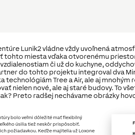
entúre Lunik2 vládne vždy uvoľnená atmosf
ť tohto miesta vďaka otvorenému priesto
vzdialenostiam či už do kuchyne, oddychov
rtner do tohto projektu integroval dva Mi
ka technológiám Tree a Air, ale aj mnohým 
 nielen nové, ale aj staré budovy. To všet
 však? Preto radšej nechávame obrázky hovo
túry bolo veľmi dôležité mať flexibilný
eľkého úsilia tiež neskôr prispôsobiť.
 ich požiadavkou. Keďže majitelia už Loxone
K