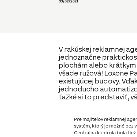
03/02/2021
V rakúskej reklamnej ag
jednoznačne praktickos
plochám alebo krátkym 
všade ružová! Loxone Pa
existujúcej budovy. Vďa
jednoducho automatizovať
ťažké si to predstaviť,
Pre majiteľov reklamnej agen
systém, ktorý je možné bez v
Centrálna kontrola bola tiež