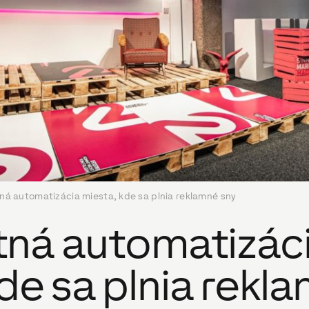
tná automatizácia miesta, kde sa plnia reklamné sny
ntná automatizác
de sa plnia rekl