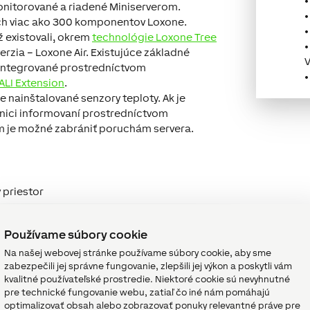
onitorované a riadené Miniserverom.
ch viac ako 300 komponentov Loxone.
ž existovali, okrem
technológie Loxone Tree
•
erzia – Loxone Air. Existujúce základné
V
 integrované prostredníctvom
ALI Extension
.
e nainštalované senzory teploty. Ak je
chnici informovaní prostredníctvom
m je možné zabrániť poruchám servera.
 priestor
tná fakturácia nápojov pomocou i-Buttonu
ie
ventilácie
Používame súbory cookie
ológie v zasadacích miestnostiach (napr.
Na našej webovej stránke používame súbory cookie, aby sme
ka, systém Bose, …)
zabezpečili jej správne fungovanie, zlepšili jej výkon a poskytli vám
kvalitné používateľské prostredie. Niektoré cookie sú nevyhnutné
rných IP kamier v kancelárskej budove
pre technické fungovanie webu, zatiaľ čo iné nám pomáhajú
rmu
optimalizovať obsah alebo zobrazovať ponuky relevantné práve pre