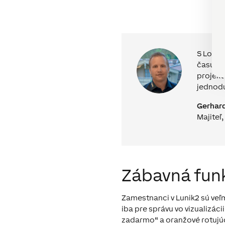
S Loxon
času pr
projekt
jednodu
Gerhar
Majiteľ,
Zábavná fun
Zamestnanci v Lunik2 sú veľm
iba pre správu vo vizualizáci
zadarmo“ a oranžové rotujúce