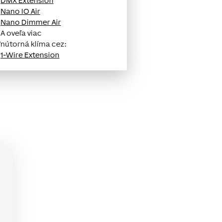
•
DMX Extension
•
Nano IO Air
•
Nano Dimmer Air
 A oveľa viac
nútorná klíma cez:
•
1-Wire Extension