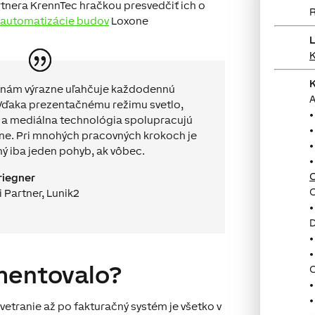
rtnera
KrennTec
hračkou presvedčiť ich o
automatizácie budov
Loxone
L
 nám výrazne uľahčuje každodennú
A
Vďaka prezentačnému režimu svetlo,
 a mediálna technológia spolupracujú
ne. Pri mnohých pracovných krokoch je
ý iba jeden pohyb, ak vôbec.
O
riegner
O
i Partner, Lunik2
D
mentovalo?
O
 vetranie až po fakturačný systém je všetko v