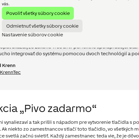
vás.
Povoliť všetky súbory cookie
Odmietnuť všetky súbory cookie
e je všetko v porovnaní s inými systémami oveľa rýchlejšie a j
Nastavenie súborov cookie
i inštalácii a programovaní. Energetický manažment s Loxone 
 opäť ukázal, že Loxone Tree a Air perfektne spolupracujú. Sta
cho integrovať do systému pomocou dvoch technológií a poč
d Krenn
KrennTec
kcia „Pivo zadarmo“
i vynaliezaví a tak prišli s nápadom pre vytvorenie tlačidla s
i. Ak niekto zo zamestnancov stlačí toto tlačidlo, vo všetkých 
 svetlá začnú svietiť. Každý zamestnanec teda vie, že je dôvo