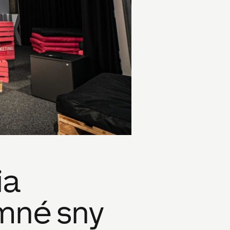
ia
amné sny