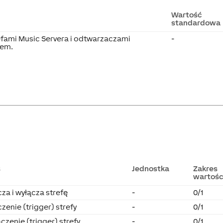
Wartość
standardowa
fami Music Servera i odtwarzaczami
-
zem.
s
Jednostka
Zakres
wartośc
za i wyłącza strefę
-
0/1
zenie (trigger) strefy
-
0/1
czenie (trigger) strefy
-
0/1