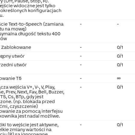
fy (Off, Pause, Stop, R).
ejście widoczne jest tylko
 określonych konfiguracjach
u.
cie Text-to-Speech (zamiana
-
-
tu na mowę)
ymalna długość tekstu 400
ków
/ Zablokowane
-
0/1
tępny utwór
-
0/1
zedni utwór
-
0/1
owanie T5
-
∞
cza wejścia V+, V-, V, Play,
-
0/1
e, Prev, Next, Fav, Bell, Buzzer,
TTS, Cs, BTp, gdy jest
zone. (np. blokada przed
ćmi, czyszczenie)
owanie za pomocą interfejsu
kownika jest nadal możliwe.
ki to wejście jest aktywne,
-
0/1
lkie zmiany wartości na
ciu (P) są ignorowane.