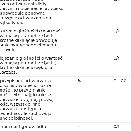
zas odtwarzania listy
arzania naciśnięcie przycisku
y spowoduje ponowne
oczęcie odtwarzania na
ątku tytułu.
kszenie głośności o wartość
-
0/1
wioną w parametrze (Vsts).
rotne kliknięcie powoduje
ranie następnego elementu
ionych.
ejszanie głośności o wartość
-
0/1
wioną w parametrze (Vsts).
rotne kliknięcie wyłącza
warzacz.
i przypisane odtwarzacze
%
0...100
o są ustawione na różne
ności, to przy zmianie
ności tylko najgłośniejsze
warzacze przyjmują nową
ość; wszystkie inne
warzacze postępują
wiednio, ale zachowują
unek głośności.
chom następne źródło
-
0/1