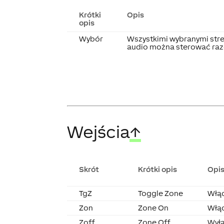
Krótki
Opis
opis
Wybór
Wszystkimi wybranymi stre
audio można sterować ra
Wejścia
↑
Skrót
Krótki opis
Opi
TgZ
Toggle Zone
Włąc
Zon
Zone On
Włąc
Zoff
Zone Off
Wyłą