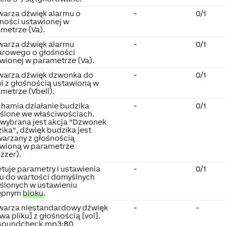
arza dźwięk alarmu o
-
0/1
ności ustawionej w
metrze (Va).
warza dźwięk alarmu
-
0/1
arowego o głośności
wionej w parametrze (Va).
warza dźwięk dzwonka do
-
0/1
i z głośnością ustawioną w
metrze (Vbell).
hamia działanie budzika
-
0/1
ślone we właściwościach.
i wybrana jest akcja "Dzwonek
ika", dźwięk budzika jest
arzany z głośnością
awioną w parametrze
zzer).
tuje parametry i ustawienia
-
0/1
u do wartości domyślnych
ślonych w ustawieniu
ępnym
bloku
.
warza niestandardowy dźwięk
-
-
wa pliku] z głośnością [vol].
 soundcheck.mp3:80