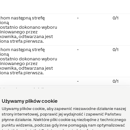
hom następną strefę
-
0/1
ioną
i ostatnio dokonano wyboru
finiowanego przez
kownika, odtwarzana jest
iona strefa pierwsza.
hom następną strefę
-
0/1
ioną
i ostatnio dokonano wyboru
finiowanego przez
kownika, odtwarzana jest
iona strefa pierwsza.
-
0/1
cie analogowe źródła
-
∞
ejście widoczne jest tylko
 określonych konfiguracjach
Używamy plików cookie
u.
Używamy plików cookie, aby zapewnić niezawodne działanie naszej
cie analogowe ulubionej
-
0...8
strony internetowej, poprawić jej wydajność i zapewnić Państwu
fy
płynne działanie. Niektóre pliki cookie są niezbędne z technicznego
ejście widoczne jest tylko
punktu widzenia, podczas gdy inne pomagają nam optymalizować
 określonych konfiguracjach