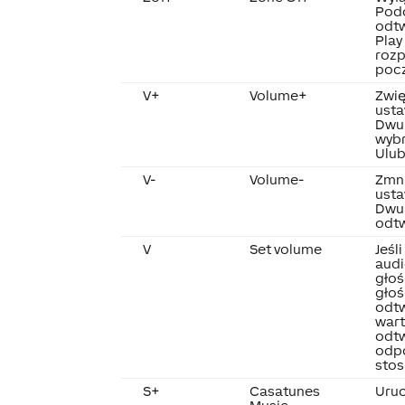
Podc
odtw
Pla
rozp
pocz
V+
Volume+
Zwię
usta
Dwuk
wyb
Ulub
V-
Volume-
Zmni
usta
Dwuk
odt
V
Set volume
Jeśl
audi
głoś
głoś
odt
wart
odt
odpo
stos
S+
Casatunes
Uru