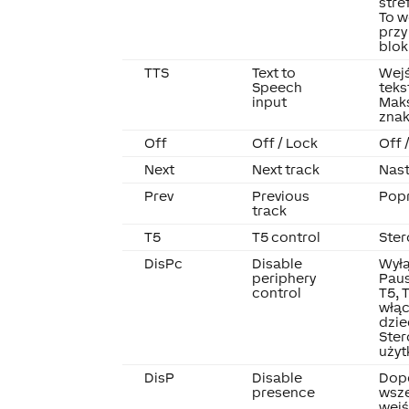
stre
To w
przy
blok
TTS
Text to
Wejś
Speech
teks
input
Maks
zna
Off
Off / Lock
Off 
Next
Next track
Nas
Prev
Previous
Popr
track
T5
T5 control
Ster
DisPc
Disable
Wyłą
periphery
Paus
control
T5, 
włąc
dzie
Ster
użyt
DisP
Disable
Dopó
presence
wsze
wejś