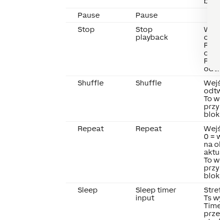
blok
Pause
Pause
Stop
Stop
Wejś
playback
odt
Podc
odtw
Pla
odtw
Shuffle
Shuffle
Wejś
odt
To w
przy
blok
Repeat
Repeat
Wej
0 = 
na o
aktu
To w
przy
blok
Sleep
Sleep timer
Stre
input
Ts w
Time
prze