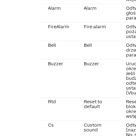
Alarm
Alarm
Odtw
głoś
para
FireAlarm
Fire alarm
Odt
poż
usta
Bell
Bell
Odt
drzw
para
Buzzer
Buzzer
Uruc
okre
Jeśl
budz
odtw
ust
(Vbu
Rtd
Reset to
Rese
default
blok
okre
wst
Cs
Custom
Odt
sound
[naz
Np.