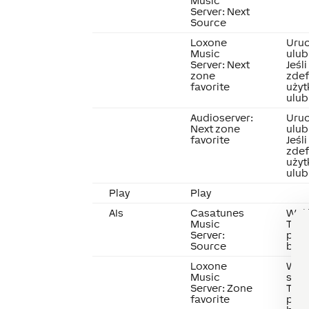
Music
Server
: Next
Source
Loxone
Uruc
Music
ulub
Server
: Next
Jeśl
zone
zde
favorite
użyt
ulub
Audioserver
:
Uruc
Next zone
ulub
favorite
Jeśl
zde
użyt
ulub
Play
Play
AIs
Casatunes
Wejś
Music
To w
Server
:
przy
Source
blok
Loxone
Wejś
Music
stre
Server
: Zone
To w
favorite
przy