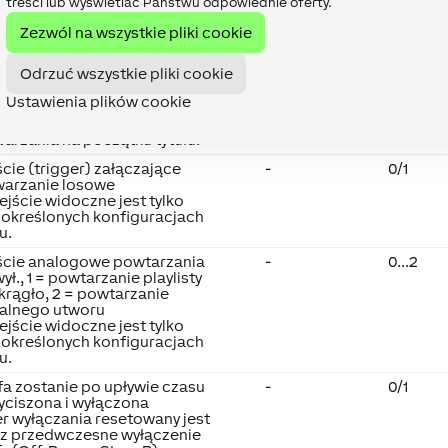
u.
treści lub wyświetlać Państwu odpowiednie oferty.
-
0/1
Zezwól na wszystkie pliki cookie
cie (trigger) zatrzymujące
-
0/1
Odrzuć wszystkie pliki cookie
warzanie
zas odtwarzania listy
Ustawienia plików cookie
arzania naciśnięcie przycisku
y spowoduje wznowienie
arzania na początku tytułu.
cie (trigger) załączające
-
0/1
warzanie losowe
ejście widoczne jest tylko
 określonych konfiguracjach
u.
ście analogowe powtarzania
-
0...2
wył., 1 = powtarzanie playlisty
krągło, 2 = powtarzanie
alnego utworu
ejście widoczne jest tylko
 określonych konfiguracjach
u.
fa zostanie po upływie czasu
-
0/1
yciszona i wyłączona
r wyłączania resetowany jest
z przedwczesne wyłączenie