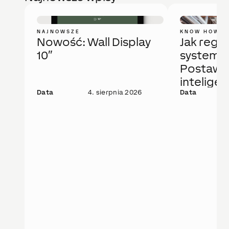
NAJNOWSZE
KNOW HOW
Nowość: Wall Display
Jak regu
10″
system 
Postaw 
intelige
Data
4. sierpnia 2026
rozwiąza
Data