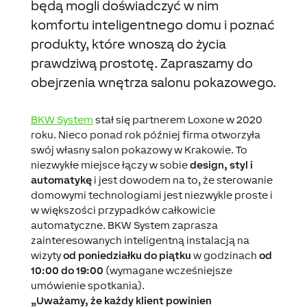
będą mogli doświadczyć w nim
komfortu inteligentnego domu i poznać
produkty, które wnoszą do życia
prawdziwą prostotę. Zapraszamy do
obejrzenia wnętrza salonu pokazowego.
BKW System
stał się partnerem Loxone w 2020
roku. Nieco ponad rok później firma otworzyła
swój własny salon pokazowy w Krakowie. To
niezwykłe miejsce łączy w sobie
design, styl i
automatykę
i jest dowodem na to, że sterowanie
domowymi technologiami jest niezwykle proste i
w większości przypadków całkowicie
automatyczne. BKW System zaprasza
zainteresowanych inteligentną instalacją na
wizyty
od poniedziałku do piątku
w godzinach
od
10:00 do 19:00
(wymagane wcześniejsze
umówienie spotkania).
„Uważamy, że każdy klient powinien