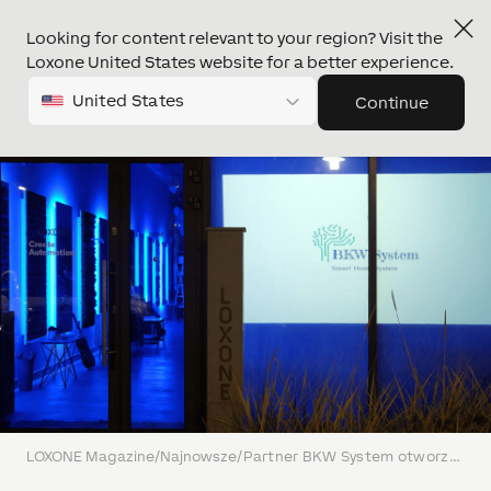
Looking for content relevant to your region? Visit the
Loxone United States website for a better experience.
United States
Continue
LOXONE Magazine
/
Najnowsze
/
Partner BKW System otworzył w Krakowie nowy showroom LOXONE