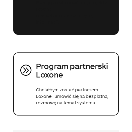
Planuję zrealizować mój projekt z
Loxone
i chciałbym uzyskać więcej
informacji.
Program partnerski
A
Loxone
Chciałbym zostać partnerem
Loxone i umówić się na bezpłatną
rozmowę na temat systemu.