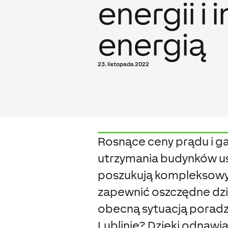
energii i
energią
23. listopada 2022
Rosnące ceny prądu i g
utrzymania budynków u
poszukują kompleksowyc
zapewnić oszczędne dzia
obecną sytuacją poradzi
Lublinie? Dzięki odnawi