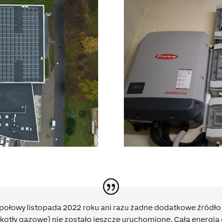
połowy listopada 2022 roku ani razu żadne dodatkowe źródło 
kotły gazowe) nie zostało jeszcze uruchomione. Cała energia c