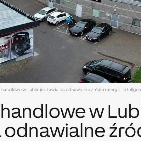
handlowe w Lublinie stawia na odnawialne źródła energii i intelige
handlowe w Lubl
a odnawialne źró