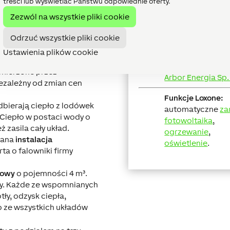
treści lub wyświetlać Państwu odpowiednie oferty.
Lokalizacja:
ilka źródeł ciepła.
Lublin
eratory gazowe
(o mocy
Zezwól na wszystkie pliki cookie
em, konwertują go w
Nazwa obiektu:
Odrzuć wszystkie pliki cookie
atkowo w kotłowni można
Centrum handlow
oraz kaskadę
pomp ciepła
.
Ustawienia plików cookie
mie znacząco przekracza
Partner Loxone:
amierzone przez
Arbor Energia Sp. 
iezależny od zmian cen
Funkcje Loxone:
bierają ciepło z lodówek
automatyczne
za
 Ciepło w postaci wody o
fotowoltaika
,
 zasila cały układ.
ogrzewanie
,
wana
instalacja
oświetlenie
.
a o falowniki firmy
rowy
o pojemności 4 m³.
dy. Każde ze wspomnianych
tły, odzysk ciepła,
ło ze wszystkich układów