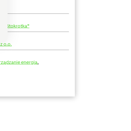
e „Stokrotka”
z o.o.
rządzanie energią
,