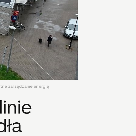
ntne zarządzanie energią
inie
dła