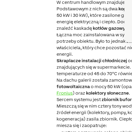
W centrum handlowym znajduje się k
Podstawowym z nich są dwa
kogen
50 kW i 30 kW), które zasilone gaz
energię elektryczną i ciepło. Dod
znaleźć kaskadę
kotłów gazowych
Łączna moc zainstalowana w syste
potrzeby obiektu. Było to jednak z
właściciela, który chce pozostać n
energii.
Skraplacze instalacji chłodniczej
od
znajdujących się w supermarkecie.
temperaturze od 45 do 70°C również
Na dachu galerii została zamonto
fotowoltaiczna
o mocy 50 kW (opart
Fronius
) oraz
kolektory słoneczne
.
Sercem systemu jest
zbiornik bufo
Mieszczą się w nim cztery tony wo
źródeł energii (kolektory, pompy, ko
kogeneracja) zasila zbiornik. Ciep
miesza się i zaopatruje: