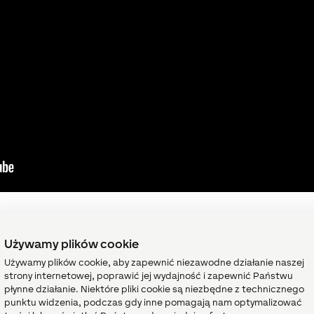
Używamy plików cookie
alnych
Używamy plików cookie, aby zapewnić niezawodne działanie naszej
strony internetowej, poprawić jej wydajność i zapewnić Państwu
Fakty
 ciepła
płynne działanie. Niektóre pliki cookie są niezbędne z technicznego
punktu widzenia, podczas gdy inne pomagają nam optymalizować