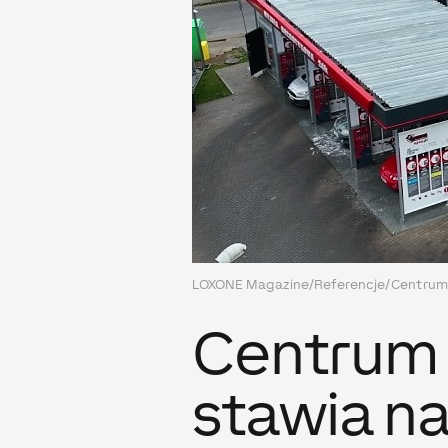
LOXONE Magazine
/
Referencje
/
Centrum 
Centrum 
stawia n