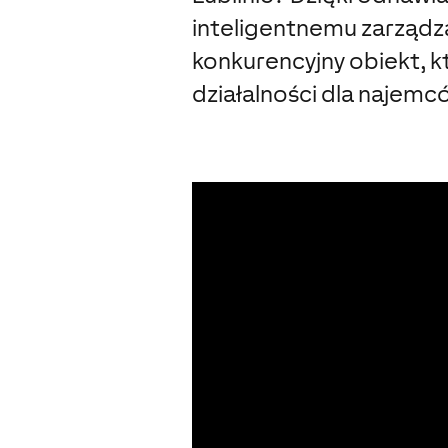
inteligentnemu zarządza
konkurencyjny obiekt, kt
działalności dla najemcó