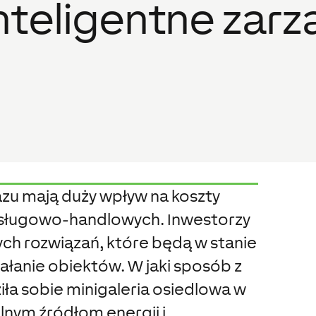
 inteligentne zar
azu mają duży wpływ na koszty
sługowo-handlowych. Inwestorzy
h rozwiązań, które będą w stanie
łanie obiektów. W jaki sposób z
ła sobie minigaleria osiedlowa w
alnym źródłom energii i