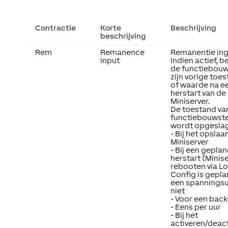
Contractie
Korte
Beschrijving
beschrijving
Rem
Remanence
Remanentie in
input
Indien actief, 
de functiebou
zijn vorige toe
of waarde na e
herstart van de
Miniserver.
De toestand va
functiebouwst
wordt opgesla
- Bij het opslaa
Miniserver
- Bij een gepla
herstart (Minis
rebooten via L
Config is gepla
een spanningsu
niet
- Voor een bac
- Eens per uur
- Bij het
activeren/deac