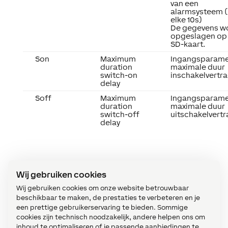
van een
alarmsysteem 
elke 10s)
De gegevens w
opgeslagen op
SD-kaart.
Son
Maximum
Ingangsparame
duration
maximale duur
switch-on
inschakelvertr
delay
Soff
Maximum
Ingangsparame
duration
maximale duur
switch-off
uitschakelvert
delay
Wij gebruiken cookies
Timing Diagram
↑
Wij gebruiken cookies om onze website betrouwbaar
beschikbaar te maken, de prestaties te verbeteren en je
een prettige gebruikerservaring te bieden. Sommige
cookies zijn technisch noodzakelijk, andere helpen ons om
inhoud te optimaliseren of je passende aanbiedingen te