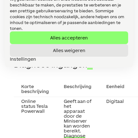
Geproduceerde
Totaal
kWh
beschikbaar te maken, de prestaties te verbeteren en je
zonne-energie
geproduceerde
een prettige gebruikerservaring te bieden. Sommige
zonne-energie.
cookies zijn technisch noodzakelijk, andere helpen ons om
inhoud te optimaliseren of je passende aanbiedingen te
tonen.
Alles accepteren
Alles weigeren
Instellingen
Diagnose ingangen
↑
Korte
Beschrijving
Eenheid
beschrijving
Online
Geeft aan of
Digitaal
status Tesla
het
Powerwall
apparaat
door de
Miniserver
kan worden
bereikt.
Diagnose