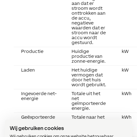
aan dat er
stroom wordt
onttrokken aan
de accu,
negatieve
waarden dat er
stroom naar de
accu wordt
gestuurd.
Productie
Huidige
kW
productie van
zonne-energie.
Laden
Het huidige
kW
vermogen dat
door het huis
wordt gebruikt.
Ingevoerde net-
Totale uit het
kWh
energie
net
geïmporteerde
energie.
Geëxporteerde
Totale naar het
kWh
netenergie
net
geëxporteerde
Wij gebruiken cookies
energie.
Wij gebruiken cookies om onze website betrouwbaar