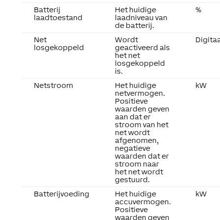
Batterij
Het huidige
%
laadtoestand
laadniveau van
de batterij.
Net
Wordt
Digitaa
losgekoppeld
geactiveerd als
het net
losgekoppeld
is.
Netstroom
Het huidige
kW
netvermogen.
Positieve
waarden geven
aan dat er
stroom van het
net wordt
afgenomen,
negatieve
waarden dat er
stroom naar
het net wordt
gestuurd.
Batterijvoeding
Het huidige
kW
accuvermogen.
Positieve
waarden geven