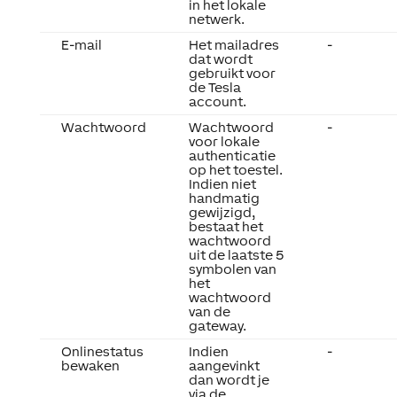
in het lokale
netwerk.
E-mail
Het mailadres
-
dat wordt
gebruikt voor
de Tesla
account.
Wachtwoord
Wachtwoord
-
voor lokale
authenticatie
op het toestel.
Indien niet
handmatig
gewijzigd,
bestaat het
wachtwoord
uit de laatste 5
symbolen van
het
wachtwoord
van de
gateway.
Onlinestatus
Indien
-
bewaken
aangevinkt
dan wordt je
via de