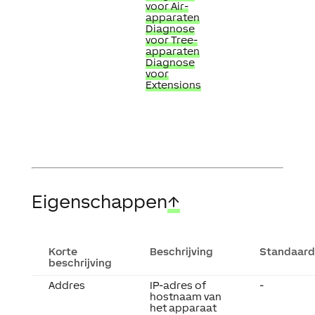
voor Air-
apparaten
Diagnose
voor Tree-
apparaten
Diagnose
voor
Extensions
Eigenschappen
↑
Korte
Beschrijving
Standaar
beschrijving
Addres
IP-adres of
-
hostnaam van
het apparaat