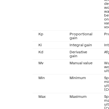
de
wo
wa
be
on
va
vo
Kp
Proportional
Pr
gain
Ki
Integral gain
In
Kd
Derivative
Af
gain
Mv
Manual value
Wa
wo
ui
Min
Minimum
Sp
mi
ui
(C
Max
Maximum
Sp
ma
ui
(C