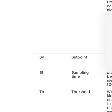
Co
ee
ni
- 
- 
- B
ac
va
al
el
De
op
SD
SP
Setpoint
Se
ge
va
St
Sampling
Me
time
be
ni
(C
Th
Threshold
Wo
kl
co
tu
on
ve