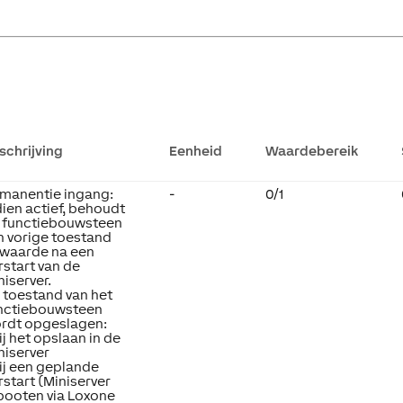
schrijving
Eenheid
Waardebereik
manentie ingang:
-
0/1
dien actief, behoudt
 functiebouwsteen
jn vorige toestand
 waarde na een
rstart van de
niserver.
 toestand van het
nctiebouwsteen
rdt opgeslagen:
Bij het opslaan in de
niserver
Bij een geplande
rstart (Miniserver
booten via Loxone