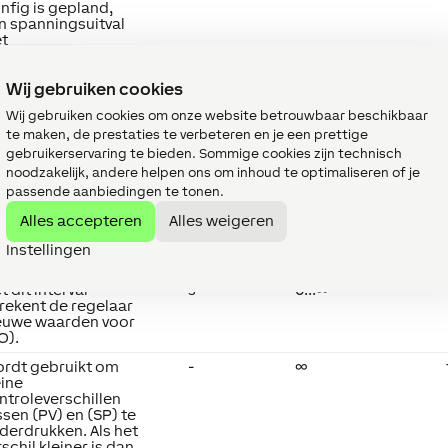
nfig is gepland,
n spanningsuitval
et
Voor een back-up
Eens per uur
Wij gebruiken cookies
ij het
tiveren/deactiveren
Wij gebruiken cookies om onze website betrouwbaar beschikbaar
n een
te maken, de prestaties te verbeteren en je een prettige
armsysteem (max.
ke 10s)
gebruikerservaring te bieden. Sommige cookies zijn technisch
 gegevens worden
noodzakelijk, andere helpen ons om inhoud te optimaliseren of je
geslagen op de
passende aanbiedingen te tonen.
-kaart.
Alles accepteren
Alles weigeren
tpoint van de
-
∞
controleerde
Instellingen
riabele.
t dit interval
s
0...∞
rekent de regelaar
euwe waarden voor
O).
rdt gebruikt om
-
∞
eine
ntroleverschillen
ssen (PV) en (SP) te
derdrukken. Als het
rschil kleiner is dan