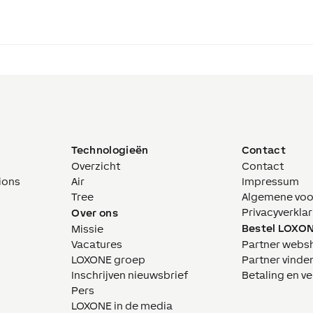
Technologieën
Contact
Overzicht
Contact
ions
Air
Impressum
Tree
Algemene vo
Privacyverklar
Over ons
Bestel LOXO
Missie
Vacatures
Partner webs
LOXONE groep
Partner vinde
Inschrijven nieuwsbrief
Betaling en v
Pers
LOXONE in de media