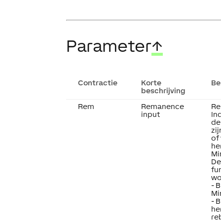
Parameter
↑
Contractie
Korte
Be
beschrijving
Rem
Remanence
Re
input
In
de
zi
of
he
Mi
De
fu
wo
- 
Mi
- 
he
re