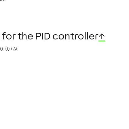
for the PID controller
↑
t-1)) / Δt