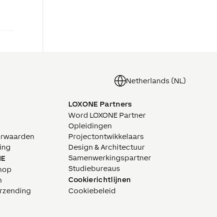
Netherlands (NL)
LOXONE Partners
Word LOXONE Partner
Opleidingen
orwaarden
Projectontwikkelaars
ing
Design & Architectuur
Samenwerkingspartner
NE
Studiebureaus
hop
Cookierichtlijnen
n
erzending
Cookiebeleid