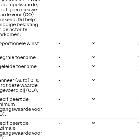
 drempelwaarde,
rdt geen nieuwe
arde voor (CO)
rekend. Dit helpt
nodige belasting
n de actor te
orkomen.
oportionele winst
-
∞
tegrale toename
-
∞
geleide toename
-
∞
nneer (Auto) 0 is,
-
∞
rdt deze waarde
tgevoerd bij (CO).
ecificeert de
-
∞
nimum
tgangswaarde voor
O).
ecificeert de
-
∞
ximale
tgangswaarde voor
O).