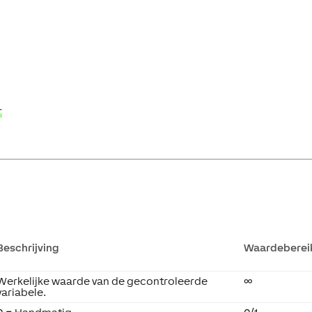
r
Beschrijving
Waardeberei
Werkelijke waarde van de gecontroleerde
∞
variabele.