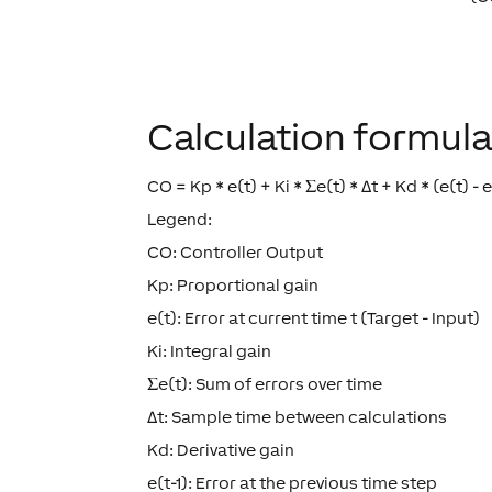
Calculation formula 
CO = Kp * e(t) + Ki * Σe(t) * Δt + Kd * (e(t) - e(
Legend:
CO: Controller Output
Kp: Proportional gain
e(t): Error at current time t (Target - Input)
Ki: Integral gain
Σe(t): Sum of errors over time
Δt: Sample time between calculations
Kd: Derivative gain
e(t-1): Error at the previous time step