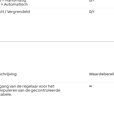
0 = Handmatig
0/1
1 = Automatisch
Uit / Vergrendeld
0/1
chrijving
Waardeberei
gang van de regelaar voor het
∞
nipuleren van de gecontroleerde
iabele.