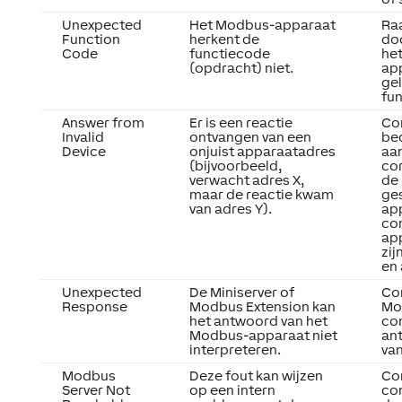
Unexpected
Het Modbus-apparaat
Ra
Function
herkent de
do
Code
functiecode
he
(opdracht) niet.
ap
ge
fu
Answer from
Er is een reactie
Con
Invalid
ontvangen van een
be
Device
onjuist apparaatadres
aan
(bijvoorbeeld,
cor
verwacht adres X,
de
maar de reactie kwam
ge
van adres Y).
ap
con
ap
zij
en
Unexpected
De Miniserver of
Co
Response
Modbus Extension kan
Mo
het antwoord van het
con
Modbus-apparaat niet
an
interpreteren.
van
Modbus
Deze fout kan wijzen
Co
Server Not
op een intern
con