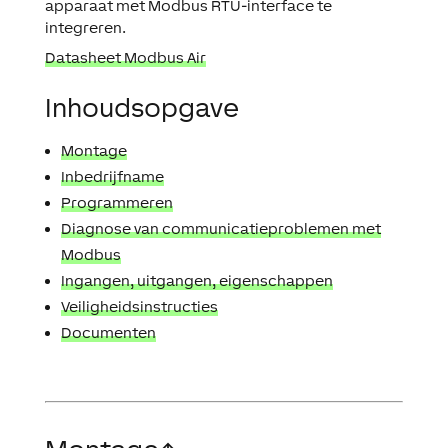
apparaat met Modbus RTU-interface te
integreren.
Datasheet Modbus Air
Inhoudsopgave
Montage
Inbedrijfname
Programmeren
Diagnose van communicatieproblemen met
Modbus
Ingangen, uitgangen, eigenschappen
Veiligheidsinstructies
Documenten