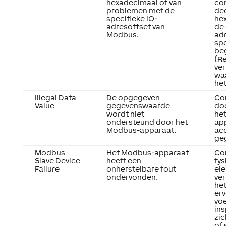
hexadecimaal of van
con
problemen met de
de
specifieke IO-
hex
adresoffset van
de
Modbus.
ad
spe
beg
(Re
ve
waa
het
Illegal Data
De opgegeven
Co
Value
gegevenswaarde
do
wordt niet
he
ondersteund door het
ap
Modbus-apparaat.
ac
ge
Modbus
Het Modbus-apparaat
Co
Slave Device
heeft een
fys
Failure
onherstelbare fout
ele
ondervonden.
ve
het
erv
vo
ins
zi
of 