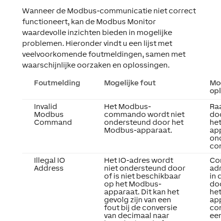
Wanneer de Modbus-communicatie niet correct
functioneert, kan de
Modbus Monitor
waardevolle inzichten bieden in mogelijke
problemen. Hieronder vindt u een lijst met
veelvoorkomende foutmeldingen, samen met
waarschijnlijke oorzaken en oplossingen.
Foutmelding
Mogelijke fout
Mo
op
Invalid
Het Modbus-
Ra
Modbus
commando wordt niet
do
Command
ondersteund door het
he
Modbus-apparaat.
ap
on
co
Illegal IO
Het IO-adres wordt
Con
Address
niet ondersteund door
ad
of is niet beschikbaar
in 
op het Modbus-
do
apparaat. Dit kan het
he
gevolg zijn van een
ap
fout bij de conversie
con
van decimaal naar
een