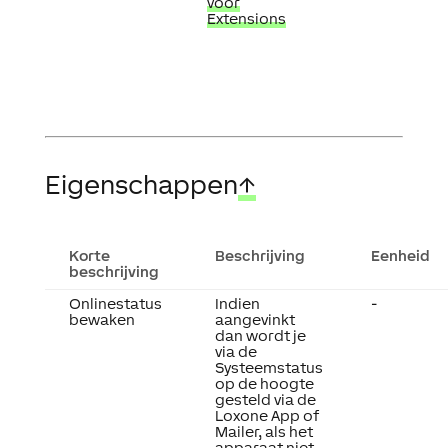
voor
Extensions
Eigenschappen
↑
Korte
Beschrijving
Eenheid
beschrijving
Onlinestatus
Indien
-
bewaken
aangevinkt
dan wordt je
via de
Systeemstatus
op de hoogte
gesteld via de
Loxone App of
Mailer, als het
apparaat niet