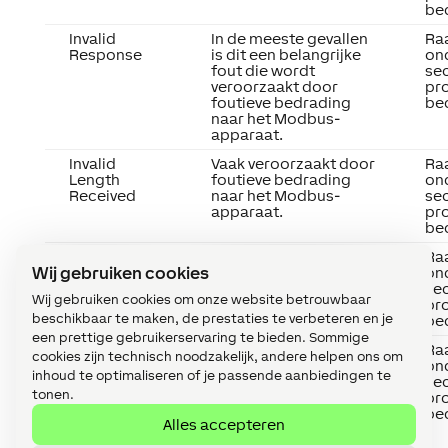
be
Invalid
In de meeste gevallen
Ra
Response
is dit een belangrijke
on
fout die wordt
sec
veroorzaakt door
pr
foutieve bedrading
be
naar het Modbus-
apparaat.
Invalid
Vaak veroorzaakt door
Ra
Length
foutieve bedrading
on
Received
naar het Modbus-
sec
apparaat.
pr
be
Too Much
In de meeste gevallen
Ra
Wij gebruiken cookies
Data
is dit een probleem
on
Received
met de bedrading.
sec
Wij gebruiken cookies om onze website betrouwbaar
pr
beschikbaar te maken, de prestaties te verbeteren en je
be
een prettige gebruikerservaring te bieden. Sommige
Unexpected
Meestal veroorzaakt
Ra
cookies zijn technisch noodzakelijk, andere helpen ons om
Error
door
on
inhoud te optimaliseren of je passende aanbiedingen te
bedradingsproblemen
sec
tonen.
met het Modbus-
pr
apparaat.
be
Alles accepteren