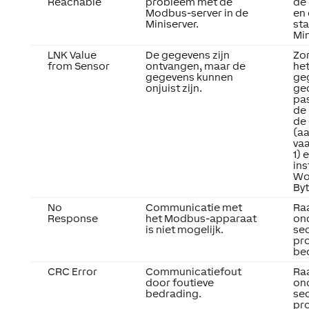
Reachable
probleem met de
de
Modbus-server in de
en 
Miniserver.
sta
Min
LNK Value
De gegevens zijn
Zor
from Sensor
ontvangen, maar de
het
gegevens kunnen
ge
onjuist zijn.
ge
pas
de 
de
(a
vaa
1) 
ins
Wo
Byt
No
Communicatie met
Ra
Response
het Modbus-apparaat
on
is niet mogelijk.
sec
pr
be
CRC Error
Communicatiefout
Ra
door foutieve
on
bedrading.
sec
pr