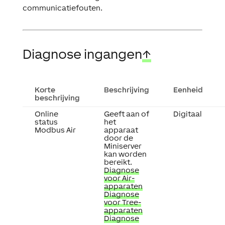
communicatiefouten.
Diagnose ingangen
↑
Korte
Beschrijving
Eenheid
beschrijving
Online
Geeft aan of
Digitaal
status
het
Modbus Air
apparaat
door de
Miniserver
kan worden
bereikt.
Diagnose
voor Air-
apparaten
Diagnose
voor Tree-
apparaten
Diagnose