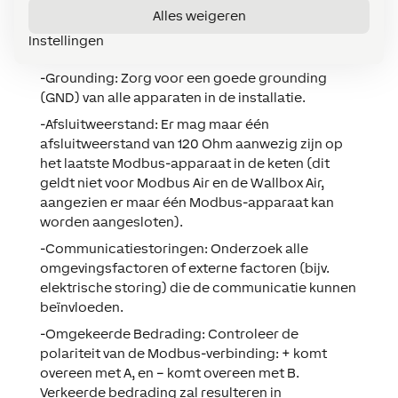
Voor Alle Problemen Met Bedrading
:
Alles weigeren
-Bekabeling:
Controleer de juiste bedrading,
Instellingen
aansluitingen en de stroomvoorziening.
-Grounding:
Zorg voor een goede grounding
(GND) van alle apparaten in de installatie.
-Afsluitweerstand:
Er mag maar één
afsluitweerstand van 120 Ohm aanwezig zijn op
het laatste Modbus-apparaat in de keten (dit
geldt niet voor Modbus Air en de Wallbox Air,
aangezien er maar één Modbus-apparaat kan
worden aangesloten).
-Communicatiestoringen:
Onderzoek alle
omgevingsfactoren of externe factoren (bijv.
elektrische storing) die de communicatie kunnen
beïnvloeden.
-Omgekeerde Bedrading:
Controleer de
polariteit van de Modbus-verbinding: + komt
overeen met A, en – komt overeen met B.
Verkeerde bedrading zal resulteren in