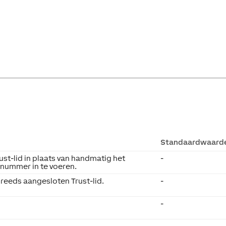
Standaardwaard
ust-lid in plaats van handmatig het
-
enummer in te voeren.
 reeds aangesloten Trust-lid.
-
-