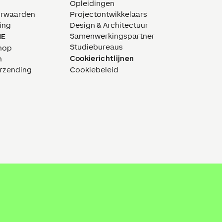
Opleidingen
orwaarden
Projectontwikkelaars
ing
Design & Architectuur
Samenwerkingspartner
NE
Studiebureaus
hop
Cookierichtlijnen
n
erzending
Cookiebeleid