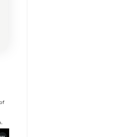
of
n.