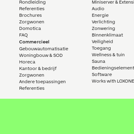
Rondleiding
Miniserver & Extens
Referenties
Audio
Brochures
Energie
Zorgwonen
Verlichting
Domotica
Zonwering
FAQ
Binnenklimaat
Veiligheid
Commercieel
Toegang
Gebouwautomatisatie
Wellness & tuin
Woningbouw & SOD
Sauna
Horeca
Bedieningselemen
Kantoor & bedrijf
Software
Zorgwonen
Works with LOXON
Andere toepassingen
Referenties