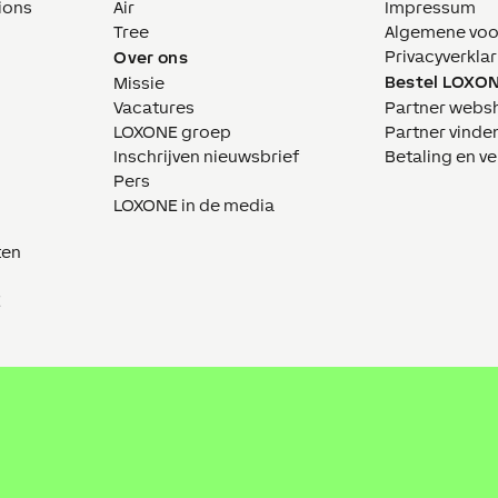
ions
Air
Impressum
Tree
Algemene vo
Privacyverklar
Over ons
Bestel LOXO
Missie
Vacatures
Partner webs
LOXONE groep
Partner vinde
Inschrijven nieuwsbrief
Betaling en v
Pers
LOXONE in de media
ten
E