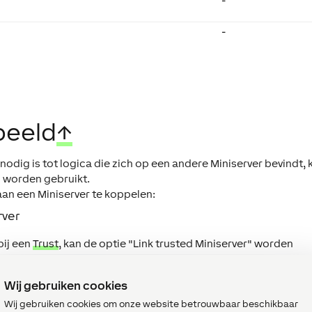
-
-
beeld
↑
odig is tot logica die zich op een andere Miniserver bevindt, 
 worden gebruikt.
an een Miniserver te koppelen:
rver
bij een
Trust
, kan de optie "Link trusted Miniserver" worden
 en kan de gewenste Trust Miniserver worden gekozen:
Wij gebruiken cookies
Wij gebruiken cookies om onze website betrouwbaar beschikbaar