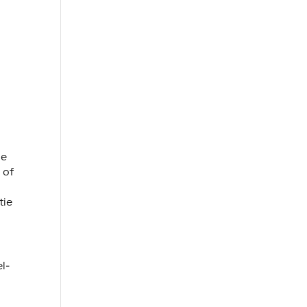
de
 of
tie
l-