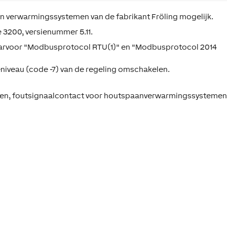
an verwarmingssystemen van de fabrikant Fröling mogelijk.
e 3200, versienummer 5.11.
aarvoor "Modbusprotocol RTU(1)" en "Modbusprotocol 2014
eniveau (code -7) van de regeling omschakelen.
men, foutsignaalcontact voor houtspaanverwarmingssysteme