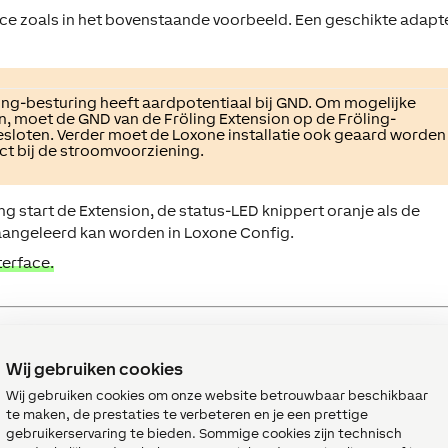
face zoals in het bovenstaande voorbeeld. Een geschikte adapt
ling-besturing heeft aardpotentiaal bij GND. Om mogelijke
n, moet de GND van de Fröling Extension op de Fröling-
sloten. Verder moet de Loxone installatie ook geaard worden
ect bij de stroomvoorziening.
g start de Extension, de status-LED knippert oranje als de
 aangeleerd kan worden in Loxone Config.
terface.
ken van sensoren en actoren
Wij gebruiken cookies
Wij gebruiken cookies om onze website betrouwbaar beschikbaar
ondersteunde sensoren en actoren beschikbaar in de
te maken, de prestaties te verbeteren en je een prettige
gebruikerservaring te bieden. Sommige cookies zijn technisch