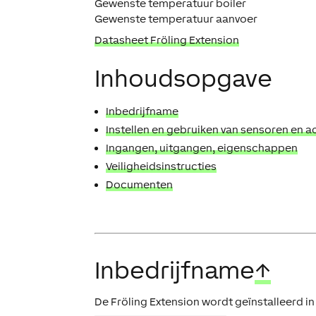
Gewenste temperatuur boiler
Gewenste temperatuur aanvoer
Datasheet Fröling Extension
Inhoudsopgave
Inbedrijfname
Instellen en gebruiken van sensoren en a
Ingangen, uitgangen, eigenschappen
Veiligheidsinstructies
Documenten
Inbedrijfname
↑
De Fröling Extension wordt geïnstalleerd in