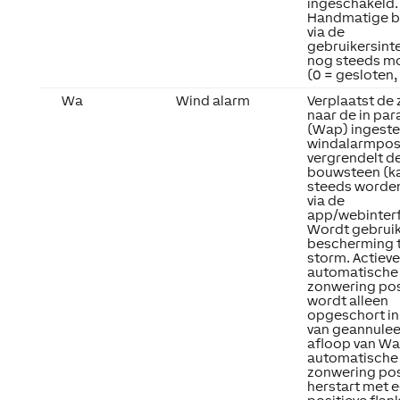
ingeschakeld.
Handmatige b
via de
gebruikersinte
nog steeds mo
(0 = gesloten, 
Wa
Wind alarm
Verplaatst de
naar de in pa
(Wap) ingeste
windalarmposi
vergrendelt d
bouwsteen (k
steeds worde
via de
app/webinterf
Wordt gebruik
bescherming 
storm. Actieve
automatische
zonwering pos
wordt alleen
opgeschort in
van geannulee
afloop van Wa
automatische
zonwering pos
herstart met 