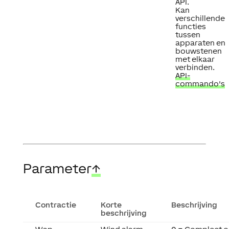
API.
Kan
verschillende
functies
tussen
apparaten en
bouwstenen
met elkaar
verbinden.
API-
commando's
Parameter
↑
Contractie
Korte
Beschrijving
beschrijving