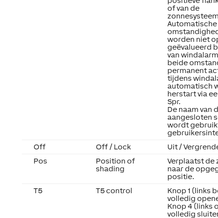
positieve flan
of van de
zonnesysteem
Automatische
omstandighe
worden niet 
geëvalueerd b
van windalarm.
beide omstan
permanent acti
tijdens windal
automatisch 
herstart via e
Spr.
De naam van 
aangesloten 
wordt gebruikt
gebruikersint
Off
Off / Lock
Uit / Vergrend
Pos
Position of
Verplaatst de
shading
naar de opge
positie.
T5
T5 control
Knop 1 (links 
volledig open
Knop 4 (links 
volledig sluite