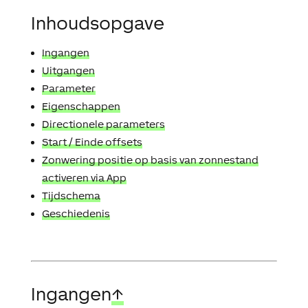
Inhoudsopgave
Ingangen
Uitgangen
Parameter
Eigenschappen
Directionele parameters
Start / Einde offsets
Zonwering positie op basis van zonnestand
activeren via App
Tijdschema
Geschiedenis
Ingangen
↑