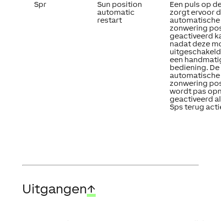
Spr
Sun position
Een puls op d
automatic
zorgt ervoor d
restart
automatische
zonwering pos
geactiveerd k
nadat deze m
uitgeschakeld
een handmati
bediening. De
automatische
zonwering pos
wordt pas op
geactiveerd a
Sps terug actie
Uitgangen
↑