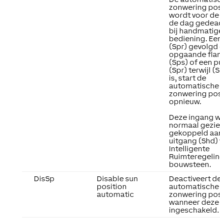
zonwering pos
wordt voor de 
de dag gedea
bij handmatig
bediening. Ee
(Spr) gevolgd
opgaande fla
(Sps) of een p
(Spr) terwijl (
is, start de
automatische
zonwering pos
opnieuw.
Deze ingang 
normaal gezi
gekoppeld aa
uitgang (Shd)
Intelligente
Ruimteregeli
bouwsteen.
DisSp
Disable sun
Deactiveert d
position
automatische
automatic
zonwering pos
wanneer deze 
ingeschakeld.