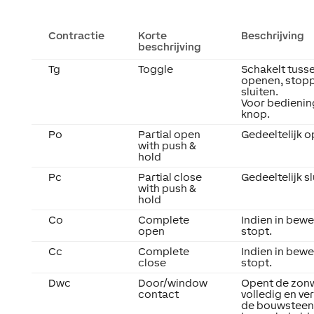
Contractie
Korte
Beschrijving
beschrijving
Tg
Toggle
Schakelt tuss
openen, stop
sluiten.
Voor bedienin
knop.
Po
Partial open
Gedeeltelijk 
with push &
hold
Pc
Partial close
Gedeeltelijk sl
with push &
hold
Co
Complete
Indien in bewe
open
stopt.
Cc
Complete
Indien in bewe
close
stopt.
Dwc
Door/window
Opent de zon
contact
volledig en ve
de bouwsteen