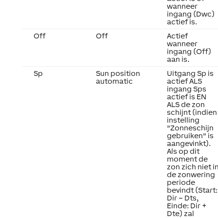
wanneer
ingang (Dwc)
actief is.
Off
Off
Actief
wanneer
ingang (Off)
aan is.
Sp
Sun position
Uitgang Sp is
automatic
actief ALS
ingang Sps
actief is EN
ALS de zon
schijnt (indien
instelling
"Zonneschijn
gebruiken" is
aangevinkt).
Als op dit
moment de
zon zich niet i
de zonwering
periode
bevindt (Start:
Dir – Dts,
Einde: Dir +
Dte) zal