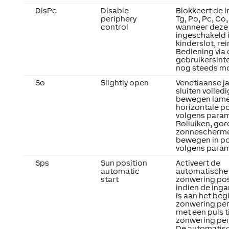
DisPc
Disable
Blokkeert de 
periphery
Tg, Po, Pc, Co,
control
wanneer deze
ingeschakeld is
kinderslot, rei
Bediening via 
gebruikersinte
nog steeds mo
So
Slightly open
Venetiaanse j
sluiten volledi
bewegen lamel
horizontale po
volgens param
Rolluiken, gor
zonnescherm
bewegen in po
volgens param
Sps
Sun position
Activeert de
automatic
automatische
start
zonwering pos
indien de inga
is aan het beg
zonwering per
met een puls t
zonwering per
De automatis