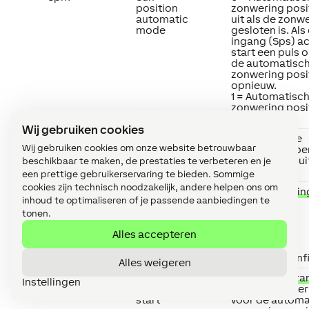
position
zonwering positi
automatic
uit als de zonw
mode
gesloten is. Als
ingang (Sps) act
start een puls o
de automatisc
zonwering posi
opnieuw.
1 = Automatisc
zonwering posit
toegestaan.
Wij gebruiken cookies
Spe
Sun
0 = geen actie
Wij gebruiken cookies om onze website betrouwbaar
position
1 = volledig op
automatic
2 = volledig slu
beschikbaar te maken, de prestaties te verbeteren en je
end action
een prettige gebruikerservaring te bieden. Sommige
cookies zijn technisch noodzakelijk, andere helpen ons om
Dir
Compass
Compasrichtin
inhoud te optimaliseren of je passende aanbiedingen te
direction
venster:
0 = noord
tonen.
90 = oost
Alles accepteren
180 = zuid
270 = west
-1 = niet gecon
Alles weigeren
Dts
Direction
Richting tolera
Instellingen
tolerance
(Zonwering per
start
voor de automa