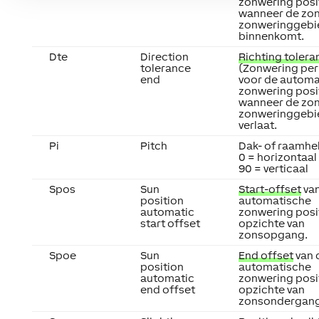
zonwering posi
wanneer de zon
zonweringgebi
binnenkomt.
Dte
Direction
Richting tolera
tolerance
(Zonwering per
end
voor de automa
zonwering posi
wanneer de zon
zonweringgebi
verlaat.
Pi
Pitch
Dak- of raamhel
0 = horizontaal
90 = verticaal
Spos
Sun
Start-offset
van
position
automatische
automatic
zonwering posit
start offset
opzichte van
zonsopgang.
Spoe
Sun
End offset
van 
position
automatische
automatic
zonwering posit
end offset
opzichte van
zonsondergang