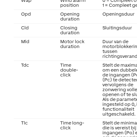
Wap
Wind alarm
0 = Compleet 
position
1 = Compleet g
Opd
Opening
Openingsduur
duration
Cld
Closing
Sluitingsduur
duration
Mld
Motor lock
Duur van de
duration
motorblokkeri
tussen
richtingsveran
Tdc
Time
Stelt de maximal
double-
om een dubbele
click
de ingangen (P
(Pc) te detect
vervolgens de
zonwering volle
openen of te sl
Als de paramete
ingesteld op 0, 
functionaliteit
uitgeschakeld.
Tlc
Time long-
Stelt de minimal
click
die is vereist bi
ingangen (Po) 