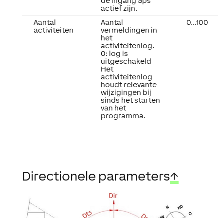
de ingang Sps
actief zijn.
Aantal
Aantal
0...100
activiteiten
vermeldingen in
het
activiteitenlog.
0: log is
uitgeschakeld
Het
activiteitenlog
houdt relevante
wijzigingen bij
sinds het starten
van het
programma.
Directionele parameters
↑