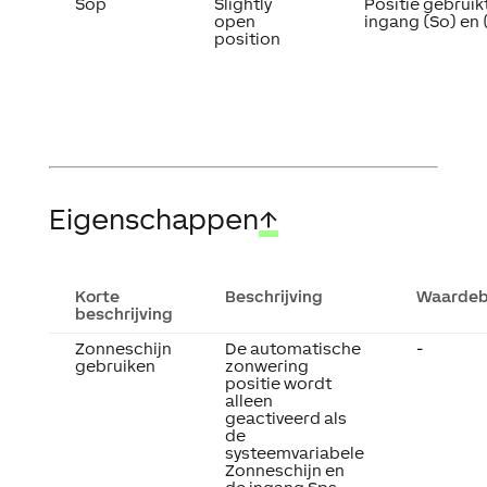
Sop
Slightly
Positie gebruik
open
ingang (So) en 
position
Eigenschappen
↑
Korte
Beschrijving
Waardeb
beschrijving
Zonneschijn
De automatische
-
gebruiken
zonwering
positie wordt
alleen
geactiveerd als
de
systeemvariabele
Zonneschijn en