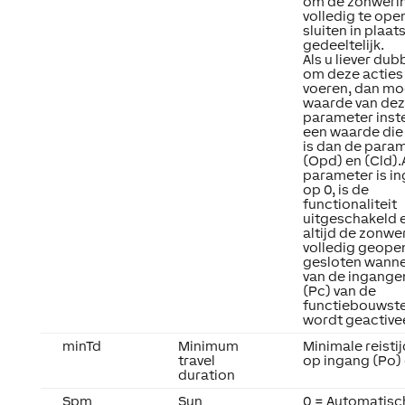
om de zonweri
volledig te ope
sluiten in plaat
gedeeltelijk.
Als u liever dub
om deze acties 
voeren, dan mo
waarde van de
parameter inste
een waarde die
is dan de para
(Opd) en (Cld).
parameter is in
op 0, is de
functionaliteit
uitgeschakeld 
altijd de zonwe
volledig geope
gesloten wanne
van de ingange
(Pc) van de
functiebouwst
wordt geactive
minTd
Minimum
Minimale reistij
travel
op ingang (Po) 
duration
Spm
Sun
0 = Automatisc