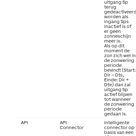
uitgang Sp
terug
gedeactiveer
worden als
ingang Sps
inactief is of
er geen
zonneschijn
meer is.
Als op dit
moment de
zon zich wel in
de zonwering
periode
bevindt (Start:
Dir – Dts,
Einde: Dir +
Dte) dan zal
uitgang Sp
actief blijven
tot wanneer
de zonwering
periode
gedaan is.
API
API
Intelligente
Connector
connector op
basis van een