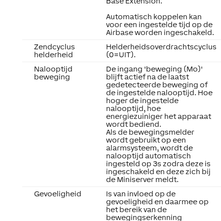
Base Extension.
Automatisch koppelen kan
voor een ingestelde tijd op de
Airbase worden ingeschakeld.
Zendcyclus
Helderheidsoverdrachtscyclus
helderheid
(0=UIT).
Nalooptijd
De ingang 'beweging (Mo)'
beweging
blijft actief na de laatst
gedetecteerde beweging of
de ingestelde nalooptijd. Hoe
hoger de ingestelde
nalooptijd, hoe
energiezuiniger het apparaat
wordt bediend.
Als de bewegingsmelder
wordt gebruikt op een
alarmsysteem, wordt de
nalooptijd automatisch
ingesteld op 3s zodra deze is
ingeschakeld en deze zich bij
de Miniserver meldt.
Gevoeligheid
Is van invloed op de
gevoeligheid en daarmee op
het bereik van de
bewegingserkenning