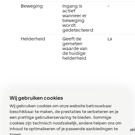
Beweging
Ingang is
-
actief
wanneer er
beweging
wordt
gedetecteerd
Helderheid
Geeft de
Lx
gemeten
waarde van
de huidige
helderheid
Wij gebruiken cookies
Diagnose ingangen
↑
Wij gebruiken cookies om onze website betrouwbaar
beschikbaar te maken, de prestaties te verbeteren en je
een prettige gebruikerservaring te bieden. Sommige
cookies zijn technisch noodzakelijk, andere helpen ons om
inhoud te optimaliseren of je passende aanbiedingen te
Korte
Beschrijving
Eenhe
beschrijving
tonen.