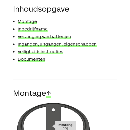
Inhoudsopgave
Montage
Inbedrijfname
Vervanging van batterijen
Ingangen, uitgangen, eigenschappen
Veiligheidsinstructies
Documenten
Montage
↑