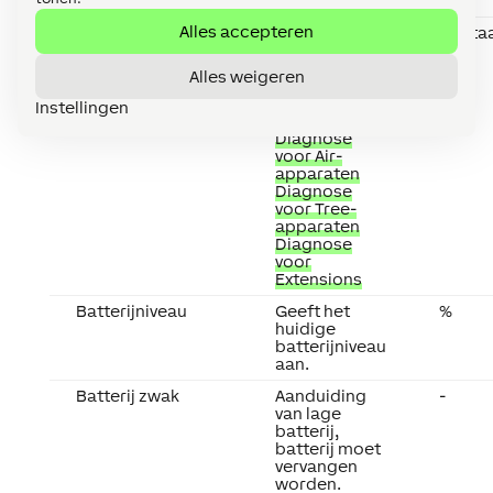
Alles accepteren
Online status
Geeft aan of
Digita
Bewegingsmelder
het apparaat
Air
door de
Alles weigeren
Miniserver
kan worden
Instellingen
bereikt.
Diagnose
voor Air-
apparaten
Diagnose
voor Tree-
apparaten
Diagnose
voor
Extensions
Batterijniveau
Geeft het
%
huidige
batterijniveau
aan.
Batterij zwak
Aanduiding
-
van lage
batterij,
batterij moet
vervangen
worden.