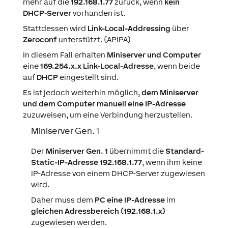
mehr auf die
192.168.1.77
zurück, wenn
kein
DHCP-Server
vorhanden ist.
Stattdessen wird
Link-Local-Addressing
über
Zeroconf
unterstützt. (APIPA)
In diesem Fall erhalten
Miniserver und Computer
eine
169.254.x.x Link-Local-Adresse
, wenn beide
auf
DHCP
eingestellt sind.
Es ist jedoch weiterhin möglich,
dem Miniserver
und dem Computer manuell eine IP-Adresse
zuzuweisen, um eine Verbindung herzustellen.
Miniserver Gen. 1
Der
Miniserver Gen. 1
übernimmt die
Standard-
Static-IP-Adresse 192.168.1.77
, wenn ihm keine
IP-Adresse von einem DHCP-Server zugewiesen
wird.
Daher muss dem
PC eine IP-Adresse
im
gleichen Adressbereich (192.168.1.x)
zugewiesen werden.