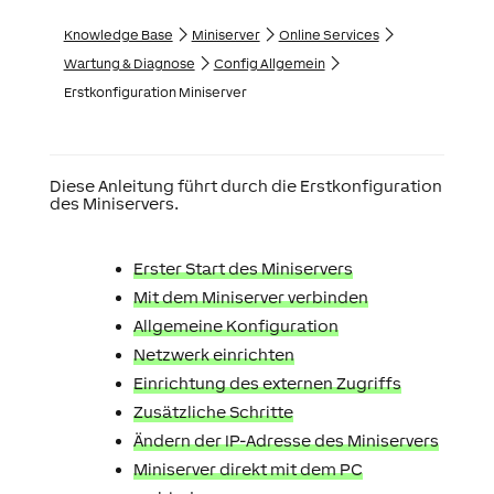
Knowledge Base
Miniserver
Online Services
Wartung & Diagnose
Config Allgemein
Erstkonfiguration Miniserver
Diese Anleitung führt durch die Erstkonfiguration
des Miniservers.
Erster Start des Miniservers
Mit dem Miniserver verbinden
Allgemeine Konfiguration
Netzwerk einrichten
Einrichtung des externen Zugriffs
Zusätzliche Schritte
Ändern der IP-Adresse des Miniservers
Miniserver direkt mit dem PC