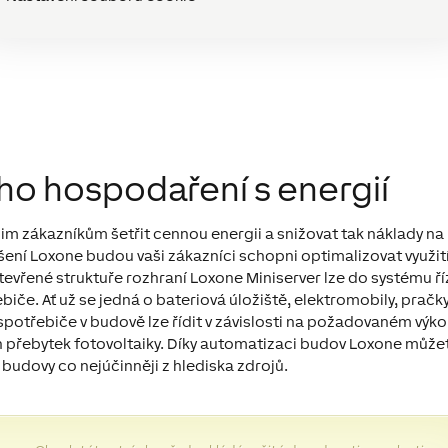
ho hospodaření s energií
im zákazníkům šetřit cennou energii a snižovat tak náklady na
ení Loxone budou vaši zákazníci schopni optimalizovat využit
y otevřené struktuře rozhraní Loxone Miniserver lze do systému ří
iče. Ať už se jedná o bateriová úložiště, elektromobily, pračky
potřebiče v budově lze řídit v závislosti na požadovaném výko
zen přebytek fotovoltaiky. Díky automatizaci budov Loxone může
udovy co nejúčinněji z hlediska zdrojů.