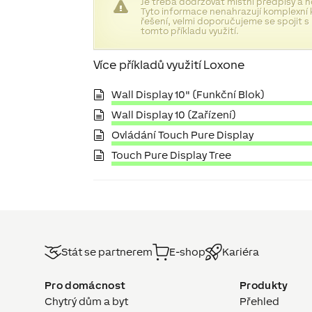
Je třeba dodržovat místní předpisy a 
Tyto informace nenahrazují komplexní 
řešení, velmi doporučujeme se spojit s
tomto příkladu využití.
Více příkladů využití Loxone
Wall Display 10" (Funkční Blok)
Wall Display 10 (Zařízení)
Ovládání Touch Pure Display
Touch Pure Display Tree
Stát se partnerem
E-shop
Kariéra
Pro domácnost
Produkty
Chytrý dům a byt
Přehled