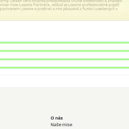
normy. Obsah této stránky předpokládá určité dovednosti a znalosti.
know-how Loxone Partnera. Jelikož je Loxone profesionálně pojetí
 partnerem Loxone a probrat s ním jakoukoli z funkcí uvedených v
O nás
Naše mise