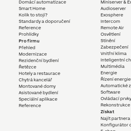
Domácí automatizace
Miniserver & E
Smart Home
Audioserver
Kolik to stojí?
Exosphere
Standardy a doporučení
Intercom
Reference
Remote Air
Prohlídky
Osvětlení
Stínění
Pro firmu
Zabezpečení
Přehled
Vnitřní klima
Modernizace
Inteligentní c
Rezidenční bydlení
Multimédia
Řetězce
Energie
Hotely a restaurace
Řízení energie
Chytrá kancelář
Automatické z
Montované domy
Software
Asistované bydlení
Ovládací prvk
Speciální aplikace
Rekonstrukce
Reference
Získat
Najít partner
Konfigurátor