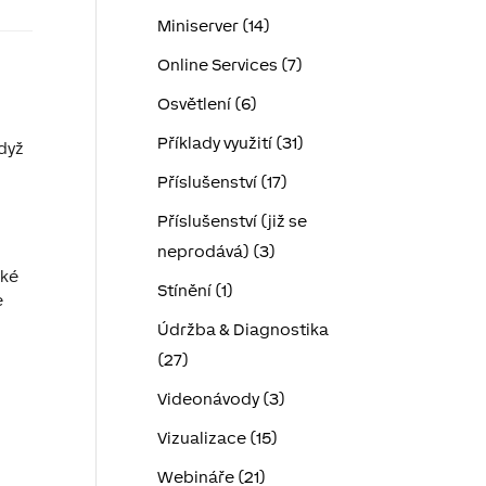
Miniserver (14)
Online Services (7)
Osvětlení (6)
Příklady využití (31)
když
Příslušenství (17)
Příslušenství (již se
neprodává) (3)
,
cké
Stínění (1)
e
Údržba & Diagnostika
(27)
Videonávody (3)
Vizualizace (15)
Webináře (21)