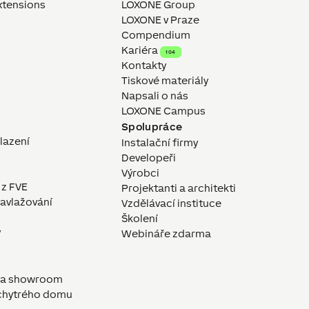
xtensions
LOXONE Group
LOXONE v Praze
Compendium
Kariéra
104
Kontakty
Tiskové materiály
Napsali o nás
LOXONE Campus
Spolupráce
hlazení
Instalační firmy
Developeři
Výrobci
 z FVE
Projektanti a architekti
avlažování
Vzdělávací instituce
Školení
y
Webináře zdarma
a a showroom
 chytrého domu