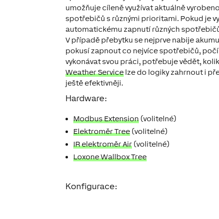
umožňuje cíleně využívat aktuálně vyrobenou
spotřebičů s různými prioritami. Pokud je 
automatickému zapnutí různých spotřebičů
V případě přebytku se nejprve nabije akumul
pokusí zapnout co nejvíce spotřebičů, počí
vykonávat svou práci, potřebuje vědět, koli
Weather Service
lze do logiky zahrnout i p
ještě efektivněji.
Hardware:
Modbus Extension
(volitelné)
Elektroměr Tree
(volitelné)
IR elektroměr Air
(volitelné)
Loxone Wallbox Tree
Konfigurace: