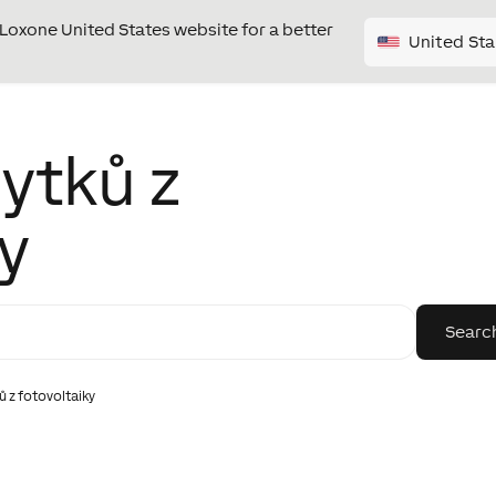
e Loxone United States website for a better
United Sta
ytků z
y
ů z fotovoltaiky