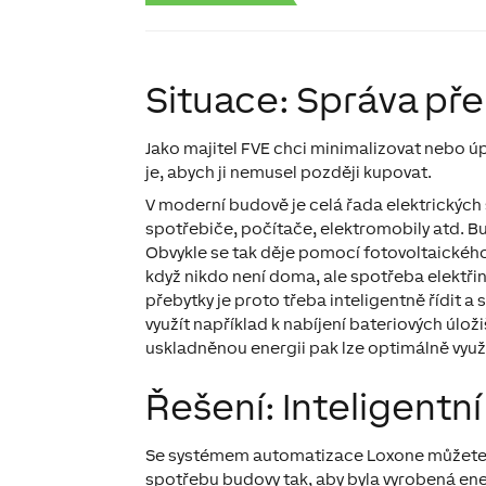
Situace: Správa pře
Jako majitel FVE chci minimalizovat nebo úpl
je, abych ji nemusel později kupovat.
V moderní budově je celá řada elektrických
spotřebiče, počítače, elektromobily atd. Bu
Obvykle se tak děje pomocí fotovoltaickéh
když nikdo není doma, ale spotřeba elektři
přebytky je proto třeba inteligentně řídit
využít například k nabíjení bateriových úlož
uskladněnou energii pak lze optimálně využí
Řešení: Inteligentní
Se systémem automatizace Loxone můžete zvý
spotřebu budovy tak, aby byla vyrobená ene