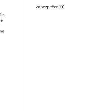
Zabezpečení (1)
že.
se
r
one