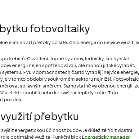
bytku fotovoltaiky
ně eliminovat přetoky do sítě. Chci energii co nejvíce využít, 
 spotřebičů. Osvětlení, topné systémy, ledničky, kuchyňské
dovy energii nejen spotřebovávají, ale mohou ji také vyrábět.
o systému. FVE v domácnostech často vyrábějí nejvíce energie
ny je v tomto období v soukromém sektoru nejnižší. Fotovoltai
 a směrovat správným směrem. Samostatně vyrobenou energii lz
išť a elektromobilů nebo ke zvýšení teploty kotle. Tuto
t později.
 využití přebytku
šit energetickou účinnost budov. Je důležité řídit vlastní
rgie optimálně využita. Funkční blok
Energetický manager