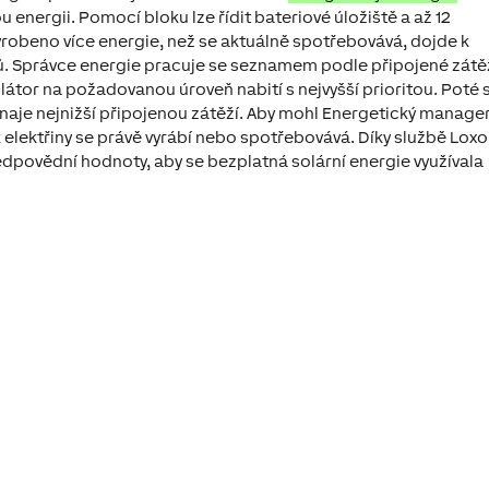
 energii. Pomocí bloku lze řídit bateriové úložiště a až 12
vyrobeno více energie, než se aktuálně spotřebovává, dojde k
. Správce energie pracuje se seznamem podle připojené zátě
átor na požadovanou úroveň nabití s nejvyšší prioritou. Poté 
naje nejnižší připojenou zátěží. Aby mohl Energetický manage
k elektřiny se právě vyrábí nebo spotřebovává. Díky službě Lox
ředpovědní hodnoty, aby se bezplatná solární energie využívala