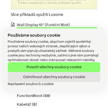
funkcí uvedených v tomto příkladu využití.
Více příkladů využití Loxone
Wall Display 10" (Funkční Blok)
Wall Display 10 (Zařízení)
Používáme soubory cookie
Ovládání Touch Pure Display
Používáme soubory cookie, abychom zajistili spolehlivý
Touch Pure Display Tree
provoz našich webových stránek, zlepšili jejich výkon a
poskytli vám plynulý uživatelský zážitek. Některé soubory
cookie jsou technicky nezbytné, zatímco jiné nám pomáhají
optimalizovat obsah nebo zobrazovat relevantní nabídky.
Kategorie
Povolit všechny soubory cookie
API (2)
Odmítnout všechny soubory cookie
Audio (15)
Nastavení souborů cookie
Device (143)
FunctionBlock (69)
Kabeláž (8)