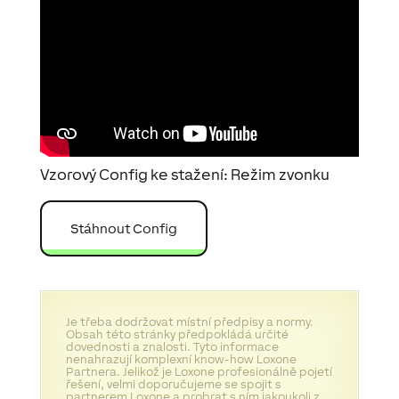
Vzorový Config ke stažení: Režim zvonku
Stáhnout Config
Je třeba dodržovat místní předpisy a normy.
Obsah této stránky předpokládá určité
dovednosti a znalosti. Tyto informace
nenahrazují komplexní know-how Loxone
Partnera. Jelikož je Loxone profesionálně pojetí
řešení, velmi doporučujeme se spojit s
partnerem Loxone a probrat s ním jakoukoli z