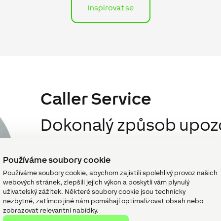
Inspirovat se
Caller Service
Dokonalý způsob upoz
Pokud by někdy hrozilo nebezpečí, váš zákazník jis
rychle informován. Dokonalé splnění tohoto požadav
Používáme soubory cookie
spolehlivá služba pro automatické hlasové hovory.
Používáme soubory cookie, abychom zajistili spolehlivý provoz našich
Během několika vteřin služba uskuteční hovory s h
webových stránek, zlepšili jejich výkon a poskytli vám plynulý
počet telefonních čísel a poskytuje informace o a
uživatelský zážitek. Některé soubory cookie jsou technicky
přitom nemusí být připojen k internetu. Tak může
nezbytné, zatímco jiné nám pomáhají optimalizovat obsah nebo
zobrazovat relevantní nabídky.
reagovat na nebezpečí a omezit rozsah škod.