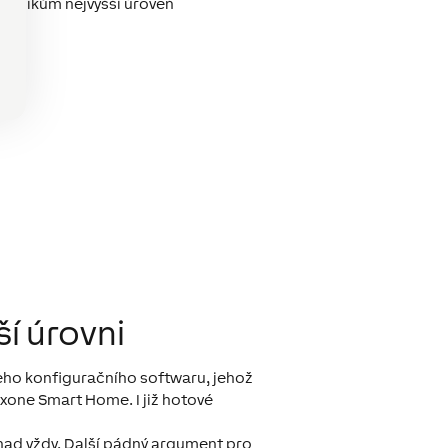
kazníkům nejvyšší úroveň
í úrovni
eho konfiguračního softwaru, jehož
oxone Smart Home. I již hotové
snad vždy. Další pádný argument pro