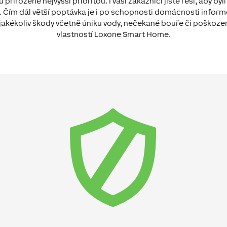
řirozeně nejvyšší prioritou. I vaši zákazníci jistě řeší, aby b
at. Čím dál větší poptávka je i po schopnosti domácnosti inform
akékoliv škody včetně úniku vody, nečekané bouře či poškoze
vlastností Loxone Smart Home.