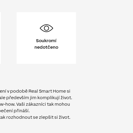
Soukromí
nedotčeno
šení v podobě Real Smart Home si
le především jim komplikují život.
ow-how. Vaši zákazníci tak mohou
ečení přináší.
k rozhodnout se zlepšit si život.