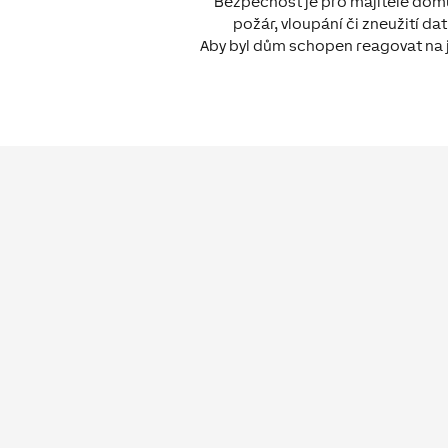
Bezpečnost je pro majitele domů p
požár, vloupání či zneužití d
Aby byl dům schopen reagovat na j