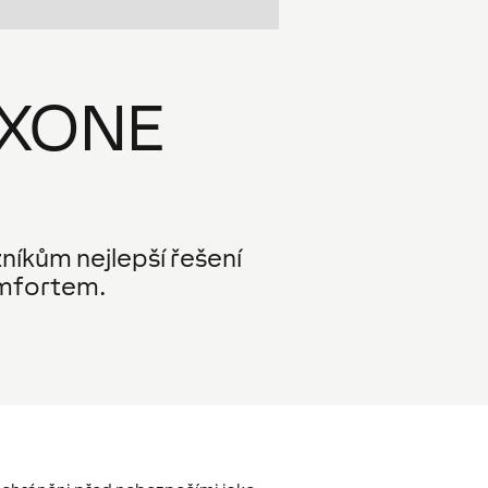
OXONE
íkům nejlepší řešení
omfortem.