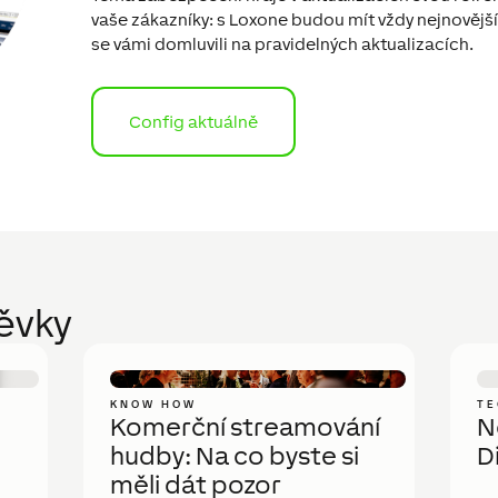
vaše zákazníky: s Loxone budou mít vždy nejnovější
se vámi domluvili na pravidelných aktualizacích.
Config aktuálně
pěvky
KNOW HOW
TE
Komerční streamování
N
hudby: Na co byste si
D
měli dát pozor