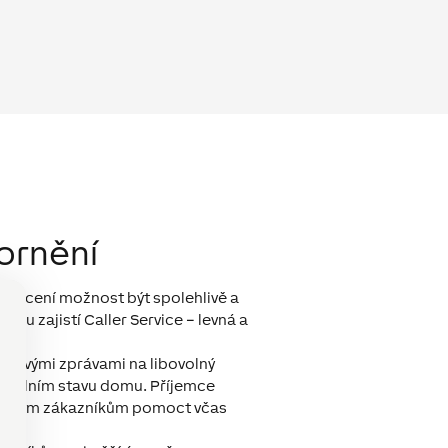
ornění
tě ocení možnost být spolehlivě a
ku zajistí Caller Service – levná a
lasovými zprávami na libovolný
ktuálním stavu domu. Příjemce
te svým zákazníkům pomoct včas