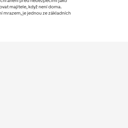
yli chráněni před nebezpečími jako
ovat majitele, když není doma.
ní mrazem, je jednou ze základních