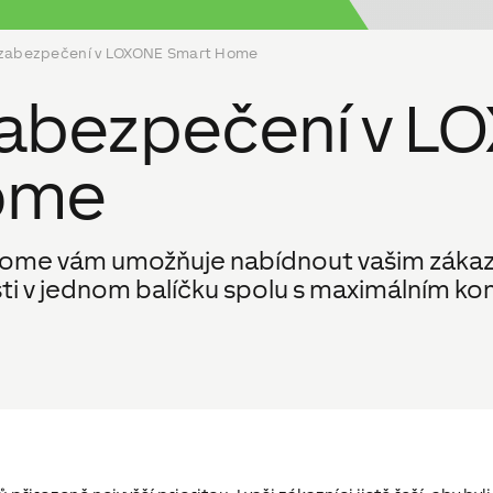
 zabezpečení v LOXONE Smart Home
zabezpečení v L
ome
me vám umožňuje nabídnout vašim zákazn
 v jednom balíčku spolu s maximálním k