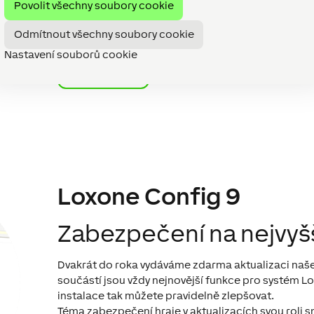
Objevte službu Caller Service a nabídněte svým zá
Povolit všechny soubory cookie
zabezpečení!
Odmítnout všechny soubory cookie
Nastavení souborů cookie
Více info
Loxone Config 9
Zabezpečení na nejvyšš
Dvakrát do roka vydáváme zdarma aktualizaci naš
součástí jsou vždy nejnovější funkce pro systém L
instalace tak můžete pravidelně zlepšovat.
Téma zabezpečení hraje v aktualizacích svou roli 