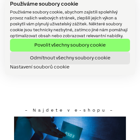
Používáme soubory cookie
Včasné upozornění díky
Používáme soubory cookie, abychom zajistili spolehlivý
napojení na alarm
provoz našich webových stránek, zlepšili jejich výkon a
poskytli vám plynulý uživatelský zážitek. Některé soubory
V Real Smart Home se Touch Nightlight stává
cookie jsou technicky nezbytné, zatímco jiné nám pomáhají
součástí zabezpečení proti vloupání, požáru či
optimalizovat obsah nebo zobrazovat relevantní nabídky.
úniku vody.
Povolit všechny soubory cookie
Pokud je spuštěn alarm, Touch Nightlight na
hrozící nebezpečí zpočátku reaguje akustickým
Odmítnout všechny soubory cookie
cvakáním. V dalším kroku následuje zvuk alarmu.
Nastavení souborů cookie
Nakonec se přidá blikání světla.
– Najdete v e-shopu –