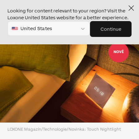
Looking for content relevant to your region? Visit the
Loxone United States website for a better experience.
United States
Continue
LOXONE Magazín
/
Technologie
/
Novinka: Touch Nightlight