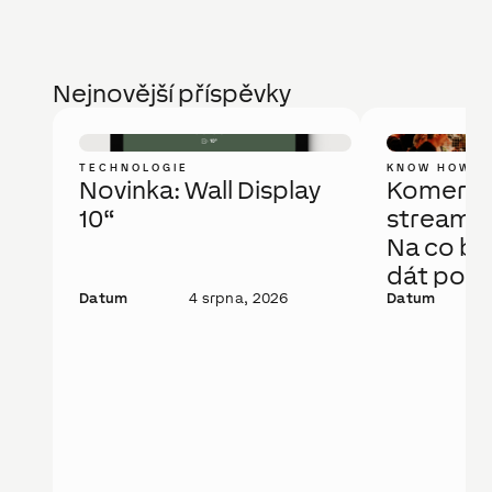
Nejnovější příspěvky
TECHNOLOGIE
KNOW HOW
Novinka: Wall Display
Komerčn
10“
streamov
Na co bys
dát pozo
Datum
4 srpna, 2026
Datum