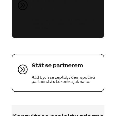
Konzultace projektu
A
zdarma
Zvažuji ve vlastním projektu využít
Loxone a rád bych získal více
informací.
Stát se partnerem
A
Rád bych se zeptal, v čem spočívá
partnerství s Loxone a jak na to.