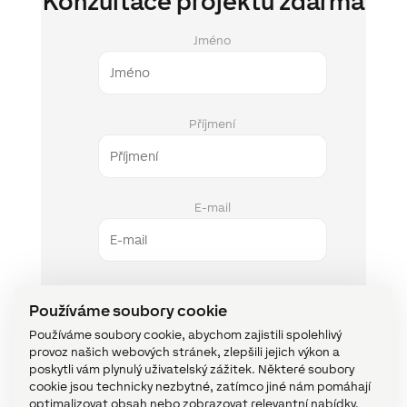
Konzultace projektu zdarma
Jméno
Příjmení
E-mail
Telefon
Používáme soubory cookie
Používáme soubory cookie, abychom zajistili spolehlivý
provoz našich webových stránek, zlepšili jejich výkon a
poskytli vám plynulý uživatelský zážitek. Některé soubory
Vaše zpráva
cookie jsou technicky nezbytné, zatímco jiné nám pomáhají
optimalizovat obsah nebo zobrazovat relevantní nabídky.