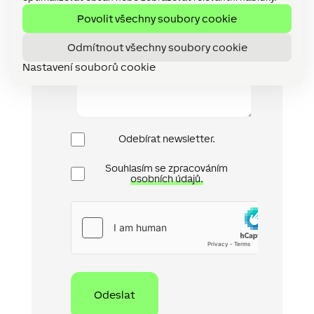
Povolit všechny soubory cookie
Odmítnout všechny soubory cookie
Nastavení souborů cookie
Newsletter
Odebírat newsletter.
Ochrana
Souhlasím se zpracováním
osobních
osobních údajů.
údajů
hCaptcha