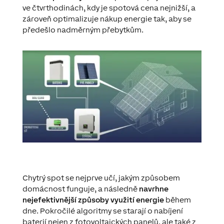
ve čtvrthodinách, kdy je spotová cena nejnižší, a
zároveň optimalizuje nákup energie tak, aby se
předešlo nadměrným přebytkům.
Chytrý spot se nejprve učí, jakým způsobem
domácnost funguje, a následně
navrhne
nejefektivnější způsoby využití energie
během
dne. Pokročilé algoritmy se starají o nabíjení
baterií nejen z fotovoltaických panelů, ale také z