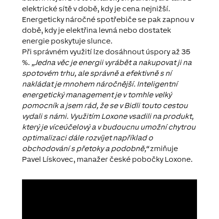
elektrické sítě v době, kdy je cena nejnižší.
Energeticky náročné spotřebiče se pak zapnou v
době, kdy je elektřina levná nebo dostatek
energie poskytuje slunce.
Při správném využití lze dosáhnout úspory až 35
%.
„Jedna věc je energii vyrábět a nakupovat ji na
spotovém trhu, ale správně a efektivně s ní
nakládat je mnohem náročnější. Inteligentní
energetický management je v tomhle velký
pomocník a jsem rád, že se v Bidli touto cestou
vydali s námi. Využitím Loxone vsadili na produkt,
který je víceúčelový a v budoucnu umožní chytrou
optimalizaci dále rozvíjet například o
obchodování s přetoky a podobně,“
zmiňuje
Pavel Lískovec, manažer české pobočky Loxone.