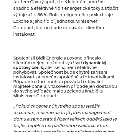
tarifem Chytrý spot, který klientům umožní
snadno a efektivně řídit energetické toky a stlačit
výdaje až o 35 %. Roli inteligentního prvku hraje
Loxone a jeho řídicí jednotka Miniserver
Compact, kterou bude dodavatel klientům
instalovat.
Spojení sil Bidli Energie s Loxone přineslo
klientům nejen možnost využívat
dynamický
spotový ceník
, ale i se na něm efektivně
pohybovat. Společnost bude chytré zařízení
instalovat zájemcům společně s fotovoltaikami.
Případně o tarif mohou požádat i stávající
majitelé panelů, v takovém případě jen dostanou
do svého střídače malou zelenou krabičku
Miniserver Compact.
„Pokud chceme z Chytrého spotu vytěžit
maximum, musíme na to jít přes management
domu a samostatné řízení velkých odběrů jako je
bojler, tepelné čerpadlo nebo wallbox. V tom
jsme unikátní, protože s jednotlivými zařízeními