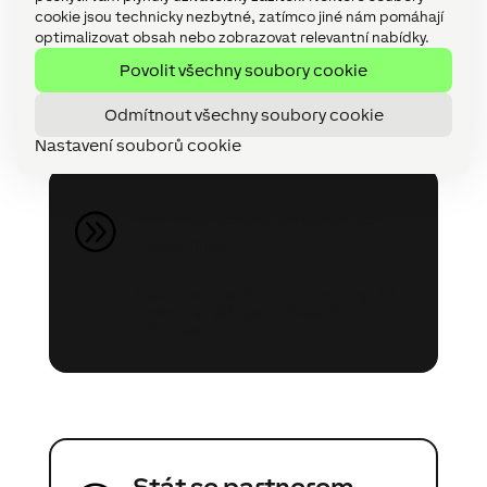
cookie jsou technicky nezbytné, zatímco jiné nám pomáhají
optimalizovat obsah nebo zobrazovat relevantní nabídky.
Prokonzultujte s námi váš projekt
Povolit všechny soubory cookie
nebo se staňte Loxone Partnerem v
několika málo krocích!
Odmítnout všechny soubory cookie
Nastavení souborů cookie
Konzultace projektu
A
zdarma
Zvažuji ve vlastním projektu využít
Loxone a rád bych získal více
informací.
Stát se partnerem