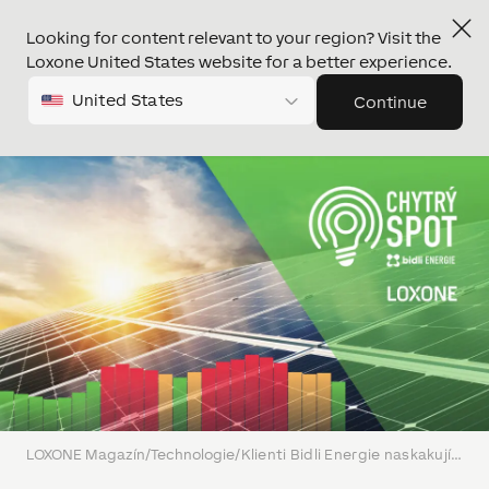
Looking for content relevant to your region? Visit the
Loxone United States website for a better experience.
United States
Continue
LOXONE Magazín
/
Technologie
/
Klienti Bidli Energie naskakují na Chytrý spot. S novým tarifem získají i LOXONE