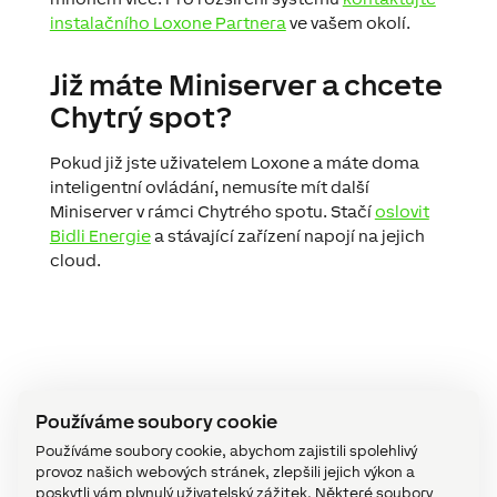
instalačního Loxone Partnera
ve vašem okolí.
Již máte Miniserver a chcete
Chytrý spot?
Pokud již jste uživatelem Loxone a máte doma
inteligentní ovládání, nemusíte mít další
Miniserver v rámci Chytrého spotu. Stačí
oslovit
Bidli Energie
a stávající zařízení napojí na jejich
cloud.
Používáme soubory cookie
Používáme soubory cookie, abychom zajistili spolehlivý
Ptejte se zdarma
provoz našich webových stránek, zlepšili jejich výkon a
poskytli vám plynulý uživatelský zážitek. Některé soubory