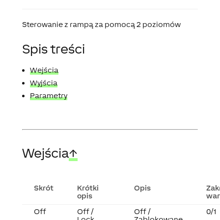
Sterowanie z rampą za pomocą 2 poziomów
Spis treści
Wejścia
Wyjścia
Parametry
Wejścia
↑
Skrót
Krótki
Opis
Zak
opis
war
Off
Off /
Off /
0/1
Lock
Zablokowane