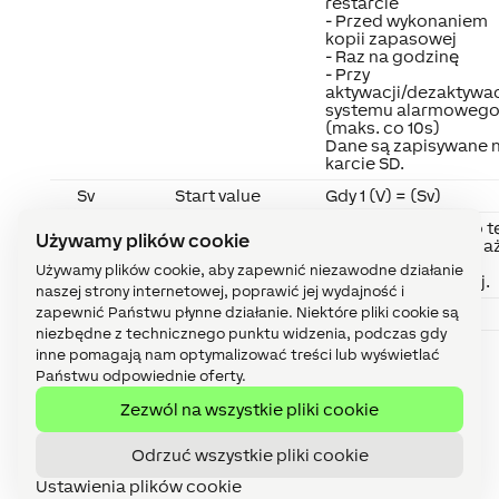
restarcie
- Przed wykonaniem
kopii zapasowej
- Raz na godzinę
- Przy
aktywacji/dezaktywac
systemu alarmoweg
(maks. co 10s)
Dane są zapisywane 
karcie SD.
Sv
Start value
Gdy 1 (V) = (Sv)
Sts
Step size
(V) jest zmieniana o t
Używamy plików cookie
wartość co 100 ms, a
do osiągnięcia
Używamy plików cookie, aby zapewnić niezawodne działanie
wartości docelowej.
naszej strony internetowej, poprawić jej wydajność i
zapewnić Państwu płynne działanie. Niektóre pliki cookie są
L1
Step 1
Krok 1
niezbędne z technicznego punktu widzenia, podczas gdy
L2
Step 2
Krok 2
inne pomagają nam optymalizować treści lub wyświetlać
Państwu odpowiednie oferty.
Zezwól na wszystkie pliki cookie
Odrzuć wszystkie pliki cookie
Ustawienia plików cookie