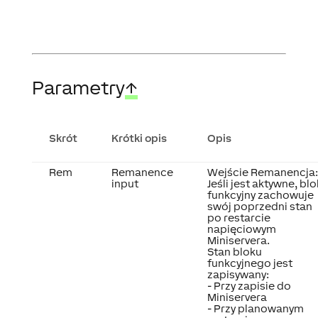
Parametry
↑
Skrót
Krótki opis
Opis
Rem
Remanence
Wejście Remanencja:
input
Jeśli jest aktywne, blo
funkcyjny zachowuje
swój poprzedni stan
po restarcie
napięciowym
Miniservera.
Stan bloku
funkcyjnego jest
zapisywany:
- Przy zapisie do
Miniservera
- Przy planowanym