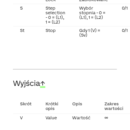
S
Step
Wybór
0/1
selection
stopnia - 0 =
- 0 = (L1),
(L1), 1 = (L2)
1 = (L2)
St
Stop
Gdy 1 (V) =
0/1
(Sv)
Wyjścia
↑
Skrót
Krótki
Opis
Zakres
opis
wartości
V
Value
Wartość
∞