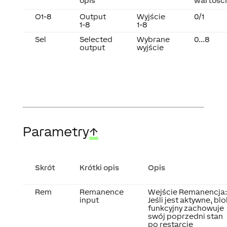
opis
wartości
O1-8
Output
Wyjście
0/1
1-8
1-8
Sel
Selected
Wybrane
0...8
output
wyjście
Parametry
↑
Skrót
Krótki opis
Opis
Rem
Remanence
Wejście Remanencja:
input
Jeśli jest aktywne, blo
funkcyjny zachowuje
swój poprzedni stan
po restarcie