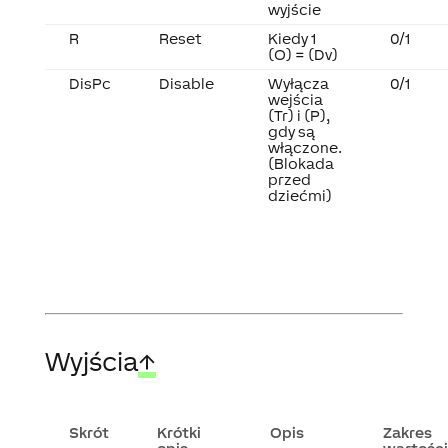
wyjście
R
Reset
Kiedy 1
0/1
(O) = (Dv)
DisPc
Disable
Wyłącza
0/1
wejścia
(Tr) i (P),
gdy są
włączone.
(Blokada
przed
dziećmi)
Wyjścia
↑
Skrót
Krótki
Opis
Zakres