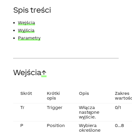
Spis treści
Wejścia
Wyjścia
Parametry
Wejścia
↑
Skrót
Krótki
Opis
Zakres
opis
wartośc
Tr
Trigger
Włącza
0/1
następne
wyjście.
P
Position
Wybiera
0...8
określone