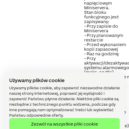
napięciowym
Miniservera.
Stan bloku
funkcyjnego jest
zapisywany:
- Przy zapisie do
Miniservera
- Przy planowanym
restarcie
- Przed wykonaniem
kopii zapasowej
- Raz na godzinę
- Przy
aktywacji/dezaktywac
systemu alarmoweg
(maks. co 10s)
Dane są zapisywane 
Używamy plików cookie
karcie SD.
Używamy plików cookie, aby zapewnić niezawodne działanie
Max
Maximum
Maksymalna liczba
naszej strony internetowej, poprawić jej wydajność i
number of
używanych wyjść
used
zapewnić Państwu płynne działanie. Niektóre pliki cookie są
outputs
niezbędne z technicznego punktu widzenia, podczas gdy
inne pomagają nam optymalizować treści lub wyświetlać
Dv
Default
Numer załączanego
Państwu odpowiednie oferty.
value
wyjścia po
resetowaniu (0 -
Zezwól na wszystkie pliki cookie
wszystkie wyłączone)