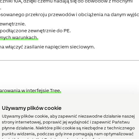
czniki 10A, dzięki czemu nadają się do obwodów z mocnymi
.
tosowanego przekroju przewodów i obciążenia na danym wyjśc
ewnętrznie.
 podłączone zewnętrznie do PE.
nych warunkach.
na włączyć zasilanie napięciem sieciowym.
rowania w interfejsie Tree.
mocą
bloku funkcyjnego
o tej samej nazwie w Loxone Config.
 stronę programowania, aby wstawić blok funkcyjny.
Używamy plików cookie
Używamy plików cookie, aby zapewnić niezawodne działanie naszej
strony internetowej, poprawić jej wydajność i zapewnić Państwu
płynne działanie. Niektóre pliki cookie są niezbędne z technicznego
↑
punktu widzenia, podczas gdy inne pomagają nam optymalizować