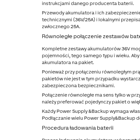
instrukcjami danego producenta baterii.
Przewody akumulatora i ich zabezpieczeni
technicznymi (36V/25A) i lokalnymi przepis
zwłocznego 25A.
Równoległe połączenie zestawów bate
Kompletne zestawy akumulatorów 36V mogą 
pojemności, tego samego typu i wieku. Ab
akumulatora na pakiet.
Ponieważ przy połączeniu równoległym pr
pakietów nie jest w tym przypadku wystar
zabezpieczona bezpiecznikami.
Połączenie równoległe ma sens tylko w pr
należy preferować pojedynczy pakiet o wię
Każdy Power Supply &Backup wymaga wła
Podłączanie wielu Power Supply&Backup d
Procedura ładowania baterii