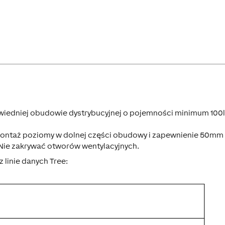
wiedniej obudowie dystrybucyjnej o pojemności minimum 100l
ontaż poziomy w dolnej części obudowy i zapewnienie 50mm 
 Nie zakrywać otworów wentylacyjnych.
 linie danych Tree: