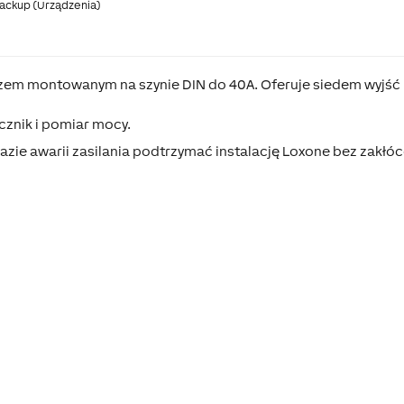
ackup (Urządzenia)
czem montowanym na szynie DIN do 40A. Oferuje siedem wyjść
znik i pomiar mocy.
zie awarii zasilania podtrzymać instalację Loxone bez zakłóc