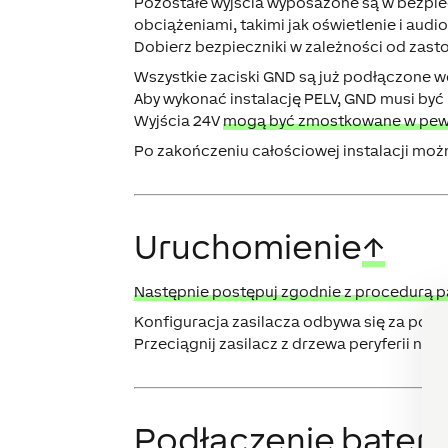
Pozostałe wyjścia wyposażone są w bezpie
obciążeniami, takimi jak oświetlenie i audio
Dobierz bezpieczniki w zależności od zas
Wszystkie zaciski GND są już podłączone w
Aby wykonać instalację PELV, GND musi być
Wyjścia 24V
mogą być zmostkowane w pew
Po zakończeniu całościowej instalacji moż
Uruchomienie
↑
Następnie postępuj zgodnie z procedurą pa
Konfiguracja zasilacza odbywa się za po
Przeciągnij zasilacz z drzewa peryferii na
Podłączenie baterii