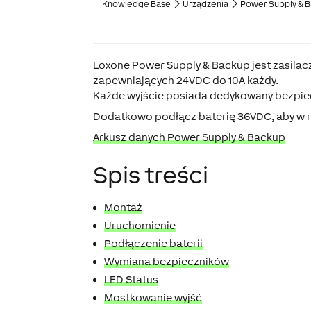
Knowledge Base
Urządzenia
Power Supply & B
Loxone Power Supply & Backup jest zasila
zapewniających 24VDC do 10A każdy.
Każde wyjście posiada dedykowany bezpiec
Dodatkowo podłącz baterię 36VDC, aby w ra
Arkusz danych Power Supply & Backup
Spis treści
Montaż
Uruchomienie
Podłączenie baterii
Wymiana bezpieczników
LED Status
Mostkowanie wyjść