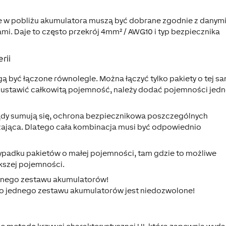
e w pobliżu akumulatora muszą być dobrane zgodnie z danym
ami. Daje to często przekrój 4mm² / AWG10 i typ bezpiecznika
rii
być łączone równolegle. Można łączyć tylko pakiety o tej s
y ustawić całkowitą pojemność, należy dodać pojemności jed
ądy sumują się, ochrona bezpiecznikowa poszczególnych
czająca. Dlatego cała kombinacja musi być odpowiednio
zypadku pakietów o małej pojemności, tam gdzie to możliwe
kszej pojemności.
snego zestawu akumulatorów!
o jednego zestawu akumulatorów jest niedozwolone!