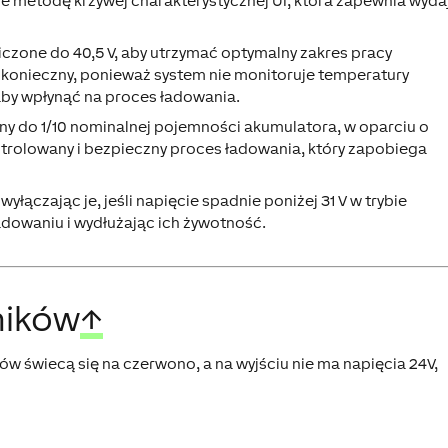
uje metodę
krzywej charakterystycznej UI
, która zapewnia wydaj
niczone do
40,5 V
, aby utrzymać optymalny zakres pracy
 konieczny, ponieważ system nie monitoruje temperatury
aby wpłynąć na proces ładowania.
ony do
1/10 nominalnej pojemności akumulatora
, w oparciu o
trolowany i bezpieczny proces ładowania, który zapobiega
yłączając je, jeśli napięcie spadnie poniżej
31 V
w trybie
dowaniu i wydłużając ich żywotność.
ników
↑
ków świecą się na czerwono, a na wyjściu nie ma napięcia 24V,