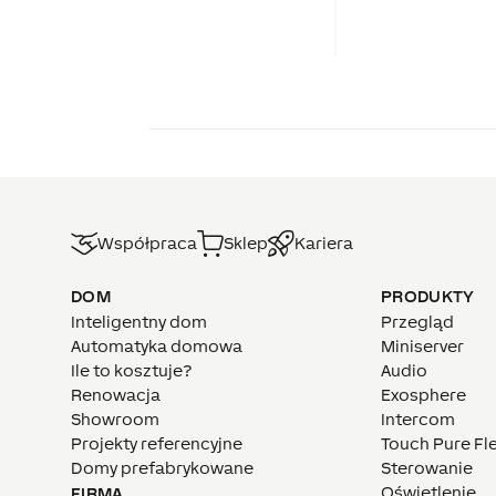
Współpraca
Sklep
Kariera
DOM
PRODUKTY
Inteligentny dom
Przegląd
Automatyka domowa
Miniserver
Ile to kosztuje?
Audio
Renowacja
Exosphere
Showroom
Intercom
Projekty referencyjne
Touch Pure Fl
Domy prefabrykowane
Sterowanie
Oświetlenie
FIRMA