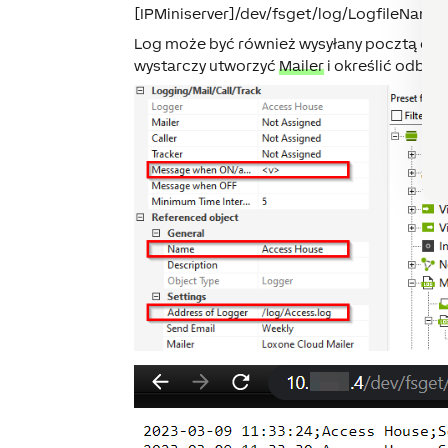
[IPMiniserver]/dev/fsget/log/LogfileName.
Log może być również wysyłany pocztą elek
wystarczy utworzyć
Mailer
i określić odbior