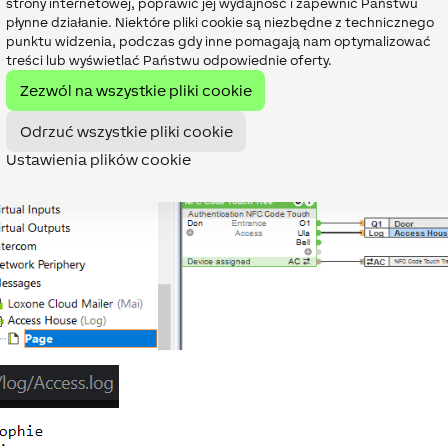
strony internetowej, poprawić jej wydajność i zapewnić Państwu
log.
płynne działanie. Niektóre pliki cookie są niezbędne z technicznego
punktu widzenia, podczas gdy inne pomagają nam optymalizować
troniczną w określonych odstępach czasu. Aby to włączyć,
treści lub wyświetlać Państwu odpowiednie oferty.
cę.
Zezwól na wszystkie pliki cookie
Odrzuć wszystkie pliki cookie
Ustawienia plików cookie