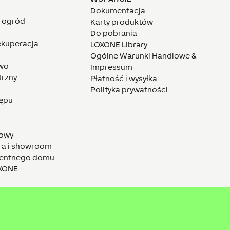
Dokumentacja
i ogród
Karty produktów
Do pobrania
rekuperacja
LOXONE Library
Ogólne Warunki Handlowe &
wo
Impressum
trzny
Płatność i wysyłka
Polityka prywatności
tępu
towy
ra i showroom
igentnego domu
OXONE