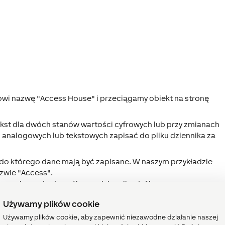
wi nazwę "Access House" i przeciągamy obiekt na stronę
kst dla dwóch stanów wartości cyfrowych lub przy zmianach
 analogowych lub tekstowych zapisać do pliku dziennika za
, do którego dane mają być zapisane. W naszym przykładzie
azwie "Access".
on zapisany do domyślnego dziennika def.log.
 jest zapisywany w pliku dziennika.
Używamy plików cookie
a je pobrać z Miniservera przez FTP
Używamy plików cookie, aby zapewnić niezawodne działanie naszej
ub przez polecenie webservice