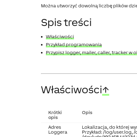
Można utworzyć dowolną liczbę plików dzi
Spis treści
Właściwości
Przykład programowania
Przypisz logger, mailer, caller, tracker w
Właściwości
↑
Krótki
Opis
opis
Adres
Lokalizacja, do której w
Loggera
Przykład: /log/user.log, /
/dev/udp/192.168.1.1/123