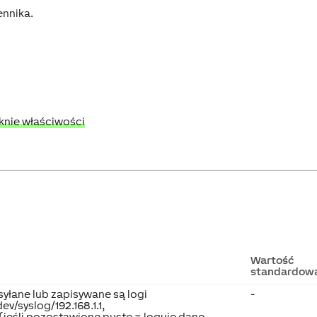
ennika.
 oknie właściwości
Wartość
standardow
ysyłane lub zapisywane są logi
-
dev/syslog/192.168.1.1,
4 (jeśli pozostawione puste = loguje dane