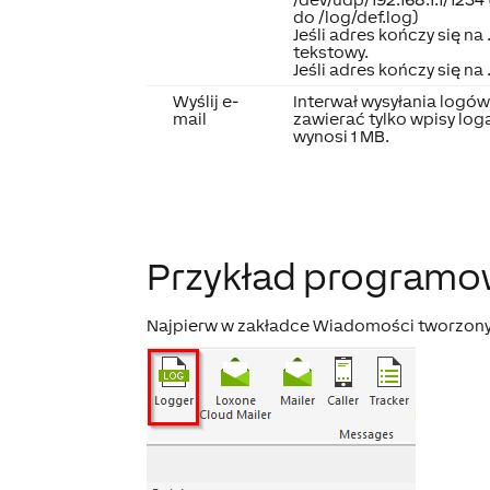
do /log/def.log)
Jeśli adres kończy się na 
tekstowy.
Jeśli adres kończy się na 
Wyślij e-
Interwał wysyłania logó
mail
zawierać tylko wpisy log
wynosi 1 MB.
Przykład programo
Najpierw w zakładce Wiadomości tworzony 