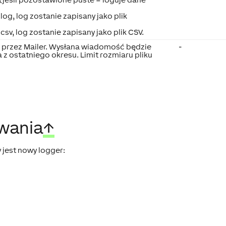
.log, log zostanie zapisany jako plik
.csv, log zostanie zapisany jako plik CSV.
w przez Mailer. Wysłana wiadomość będzie
-
a z ostatniego okresu. Limit rozmiaru pliku
wania
↑
jest nowy logger: