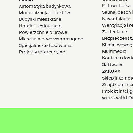
Fotowoltaika
Automatyka budynkowa
Sauna, basen 
Modernizacja obiektów
Nawadnianie
Budynki mieszklane
Wentylacja i 
Hotele i restauracje
Zacienianie
Powierzchnie biurowe
Bezpieczeńst
Mieszkalnictwo wspomagane
Klimat wewnę
Specjalne zastosowania
Multimedia
Projekty referencyjne
Kontrola dos
Software
ZAKUPY
Sklep interne
Znajdź partne
Projekt intel
works with L