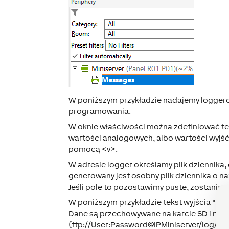
W poniższym przykładzie nadajemy loggero
programowania.
W oknie właściwości można zdefiniować te
wartości analogowych, albo wartości wyjść
pomocą <v>.
W adresie logger określamy plik dziennika
generowany jest osobny plik dziennika o n
Jeśli pole to pozostawimy puste, zostanie 
W poniższym przykładzie tekst wyjścia "Ula"
Dane są przechowywane na karcie SD i możn
(ftp://User:Password@IPMiniserver/log/) l