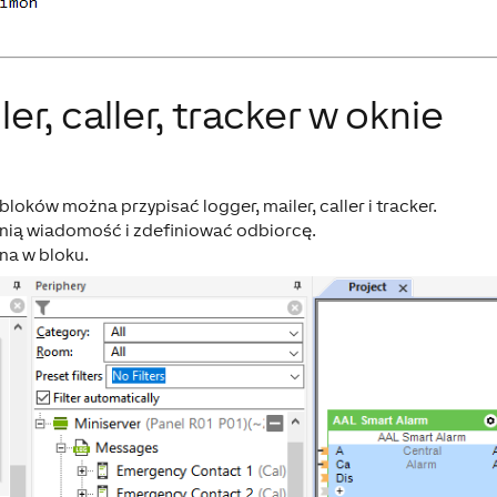
er, caller, tracker w oknie
loków można przypisać logger, mailer, caller i tracker.
dnią wiadomość i zdefiniować odbiorcę.
na w bloku.