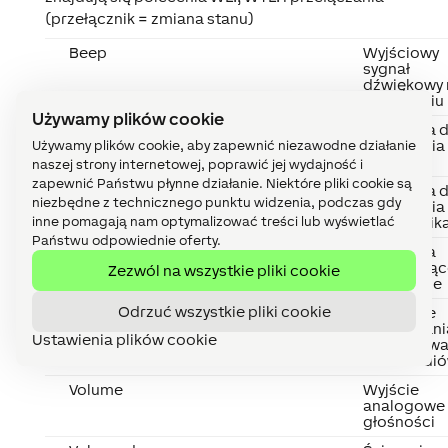
(przełącznik = zmiana stanu)
Beep
Wyjściowy
sygnał
dźwiękowy 
urządzeniu
Używamy plików cookie
iDock (close/open/Toggle)
Polecenia 
sterowania
Używamy plików cookie, aby zapewnić niezawodne działanie
iDock
naszej strony internetowej, poprawić jej wydajność i
zapewnić Państwu płynne działanie. Niektóre pliki cookie są
Relais (close/open/Toggle)
Polecenia 
niezbędne z technicznego punktu widzenia, podczas gdy
sterowania
inne pomagają nam optymalizować treści lub wyświetlać
przekaźnik
Państwu odpowiednie oferty.
Mute/Unmute/Toggle Mute
Polecenia
kontrolują
Zezwól na wszystkie pliki cookie
wyciszenie
Odrzuć wszystkie pliki cookie
Play/Pause/Toggle
Polecenie
Play/Pause
odtwarzani
Ustawienia plików cookie
zatrzymywa
multimedi
Volume
Wyjście
analogowe
głośności