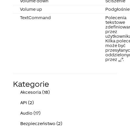
Volume down
Ściszenie
Volume up
Podgłośnie
TextCommand
Polecenia
tekstowe
zdefiniowa
przez
użytkownik
Kilka polec
może być
przesyłany
oddzielony
przez „;”.
Kategorie
Akcesoria (18)
API (2)
Audio (17)
Bezpieczeństwo (2)