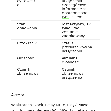
cyfrowe 0-
urządzenia
8
Szczegółowe
informacje są
dostępne pod
tym
linkiem
Stan
Jest aktywny, jak
dokowania
tylko iPad
zostanie
zadokowany
Przekaźnik
Status
przekaźników na
urządzeniu
Głośność
Aktualna
głośność
Czujnik
Czujnik
zbliżeniowy
zbliżeniowy
urządzenia
Aktory
W aktorach iDock, Relay, Mute, Play / Pause
znajdują się polecenia WŁ., WYŁ. I przełączania