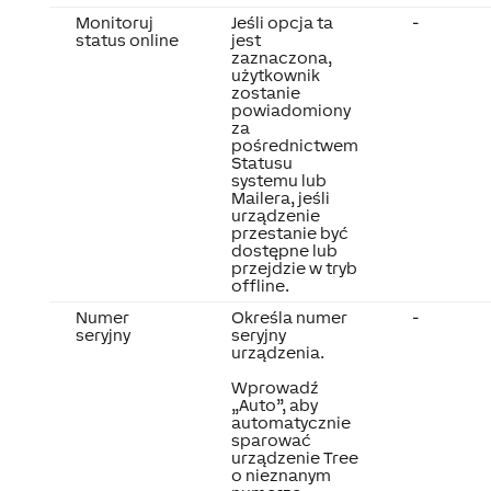
Monitoruj
Jeśli opcja ta
-
status online
jest
zaznaczona,
użytkownik
zostanie
powiadomiony
za
pośrednictwem
Statusu
systemu lub
Mailera, jeśli
urządzenie
przestanie być
dostępne lub
przejdzie w tryb
offline.
Numer
Określa numer
-
seryjny
seryjny
urządzenia.
Wprowadź
„Auto”, aby
automatycznie
sparować
urządzenie Tree
o nieznanym