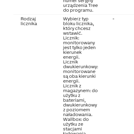
numer seryjny
urządzenia Tree
do programu.
Rodzaj
Wybierz typ
-
licznika
bloku licznika,
który chcesz
wstawić.
Licznik:
monitorowany
jest tylko jeden
kierunek
energii.
Licznik
dwukierunkowy:
monitorowane
są oba kierunki
energii.
Licznik z
magazynem: do
użytku z
bateriami,
dwukierunkowy
z poziomem
naładowania.
Wallbox: do
użytku ze
stacjami
ładowania