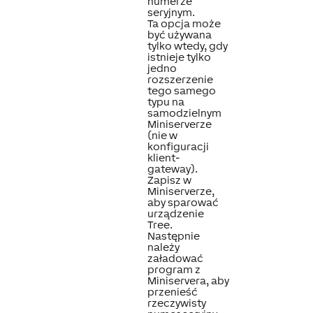
numerze
seryjnym.
Ta opcja może
być używana
tylko wtedy, gdy
istnieje tylko
jedno
rozszerzenie
tego samego
typu na
samodzielnym
Miniserverze
(nie w
konfiguracji
klient-
gateway).
Zapisz w
Miniserverze,
aby sparować
urządzenie
Tree.
Następnie
należy
załadować
program z
Miniservera, aby
przenieść
rzeczywisty