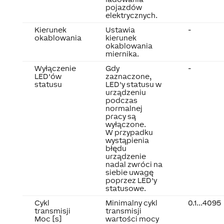
pojazdów
elektrycznych.
Kierunek
Ustawia
-
okablowania
kierunek
okablowania
miernika.
Wyłączenie
Gdy
-
LED'ów
zaznaczone,
statusu
LED'y statusu w
urządzeniu
podczas
normalnej
pracy są
wyłączone.
W przypadku
wystąpienia
błędu
urządzenie
nadal zwróci na
siebie uwagę
poprzez LED'y
statusowe.
Cykl
Minimalny cykl
0.1...4095
transmisji
transmisji
Moc [s]
wartości mocy