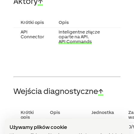
Aktory
↑
Krótki opis
Opis
API
Inteligentne złącze
Connector
oparte na API.
API Commands
Wejścia diagnostyczne
↑
Krótki
Opis
Jednostka
Za
opis
wa
Używamy plików cookie
Status
Wskazuje,
Cyfrowy
0/
online
czy