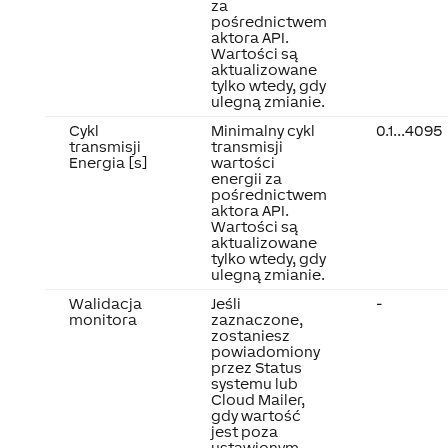
za
pośrednictwem
aktora API.
Wartości są
aktualizowane
tylko wtedy, gdy
ulegną zmianie.
Cykl
Minimalny cykl
0.1...4095
transmisji
transmisji
Energia [s]
wartości
energii za
pośrednictwem
aktora API.
Wartości są
aktualizowane
tylko wtedy, gdy
ulegną zmianie.
Walidacja
Jeśli
-
monitora
zaznaczone,
zostaniesz
powiadomiony
przez Status
systemu lub
Cloud Mailer,
gdy wartość
jest poza
ustawionym