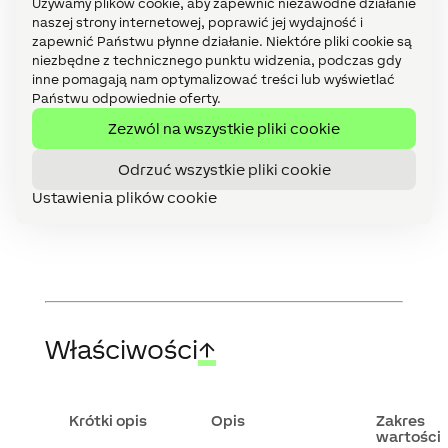
Używamy plików cookie, aby zapewnić niezawodne działanie
Energy
urządzenie
naszej strony internetowej, poprawić jej wydajność i
Meter
jest
1-
dostępne
zapewnić Państwu płynne działanie. Niektóre pliki cookie są
Phase
przez
niezbędne z technicznego punktu widzenia, podczas gdy
Tree
Miniserver.
inne pomagają nam optymalizować treści lub wyświetlać
Diagnostyka
Państwu odpowiednie oferty.
urządzeń Air
Diagnostyka
Zezwól na wszystkie pliki cookie
urządzeń
Tree
Diagnostyka
Odrzuć wszystkie pliki cookie
rozszerzeń
Ustawienia plików cookie
Właściwości
↑
Krótki opis
Opis
Zakres
wartości