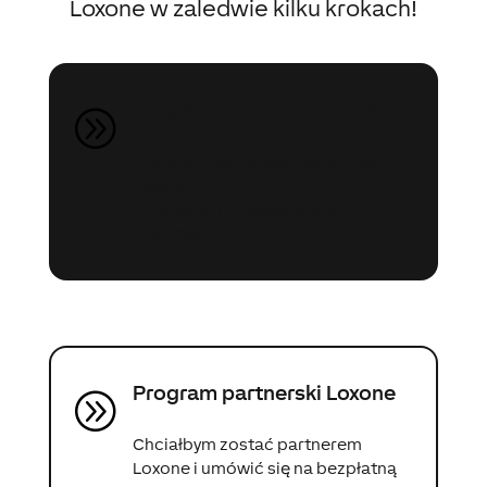
Loxone w zaledwie kilku krokach!
Bezpłatna wycena projektu
A
Planuję zrealizować mój projekt z
Loxone
i chciałbym uzyskać więcej
informacji.
Program partnerski Loxone
A
Chciałbym zostać partnerem
Loxone i umówić się na bezpłatną