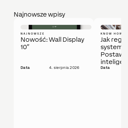
Najnowsze wpisy
NAJNOWSZE
KNOW HOW
Nowość: Wall Display
Jak regu
10″
system 
Postaw 
intelige
Data
4. sierpnia 2026
rozwiąza
Data